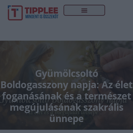
Gyümölcsoltó
Boldogasszony napja: Az élet
foganásának és a természet
megújulásának szakrális
ünnepe
Home
Március 2026
→