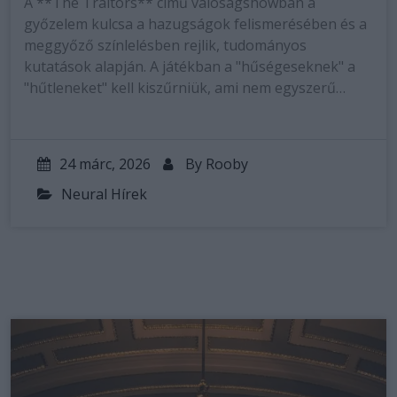
A **The Traitors** című valóságshowban a
győzelem kulcsa a hazugságok felismerésében és a
meggyőző színlelésben rejlik, tudományos
kutatások alapján. A játékban a "hűségeseknek" a
"hűtleneket" kell kiszűrniük, ami nem egyszerű…
24 márc, 2026
By
Rooby
Neural Hírek