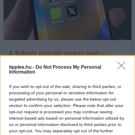
A kihalt plázák utáni élet –
hogyan válnak a régi sütizők
tipplee.hu -
Do Not Process My Personal
közösségi célponttá?
Information
Amikor legutóbb a Cinnabonban vagy az Auntie
If you wish to opt-out of the sale, sharing to third parties, or
Anne's-ben jártál, szándékosan kerested fel őket,
processing of your personal or sensitive information for
vagy csak véletlenül bukkantál rájuk? A GoTo Foods
targeted advertising by us, please use the below opt-out
új vezérigazgatója, Omer Gajial szerint ez a kérdés
section to confirm your selection. Please note that after your
kulcsfontosságú…
opt-out request is processed you may continue seeing
interest-based ads based on personal information utilized by
us or personal information disclosed to third parties prior to
your opt-out. You may separately opt-out of the further