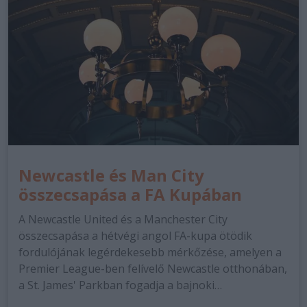
Newcastle és Man City
összecsapása a FA Kupában
A Newcastle United és a Manchester City
összecsapása a hétvégi angol FA-kupa ötödik
fordulójának legérdekesebb mérkőzése, amelyen a
Premier League-ben felívelő Newcastle otthonában,
a St. James' Parkban fogadja a bajnoki…