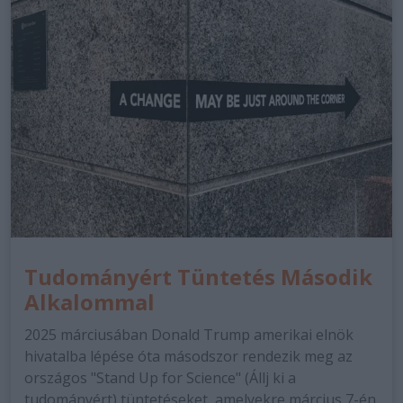
Tudományért Tüntetés Második
Alkalommal
2025 márciusában Donald Trump amerikai elnök
hivatalba lépése óta másodszor rendezik meg az
országos "Stand Up for Science" (Állj ki a
tudományért) tüntetéseket, amelyekre március 7-én