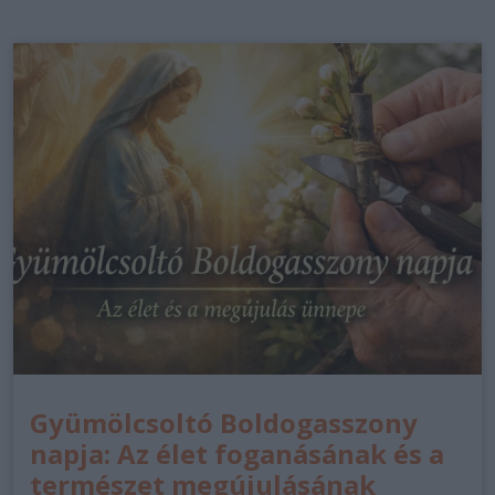
Gyümölcsoltó Boldogasszony
napja: Az élet foganásának és a
természet megújulásának