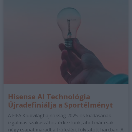
Hisense AI Technológia
Újradefiniálja a Sportélményt
A FIFA Klubvilágbajnokság 2025-ös kiadásának
izgalmas szakaszához érkeztünk, ahol már csak
négy csapat maradt a trófeáért folytatott harcban. A