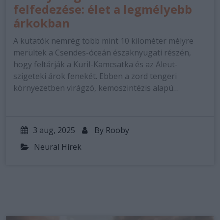
felfedezése: élet a legmélyebb
árkokban
A kutatók nemrég több mint 10 kilométer mélyre
merültek a Csendes-óceán északnyugati részén,
hogy feltárják a Kuril-Kamcsatka és az Aleut-
szigeteki árok fenekét. Ebben a zord tengeri
környezetben virágzó, kemoszintézis alapú…
3 aug, 2025
By
Rooby
Neural Hírek