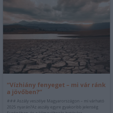
“Vízhiány fenyeget – mi vár ránk
a jövőben?”
### Aszály veszélye Magyarországon – mi várható
2025 nyarán?Az aszály egyre gyakoribb jelenség