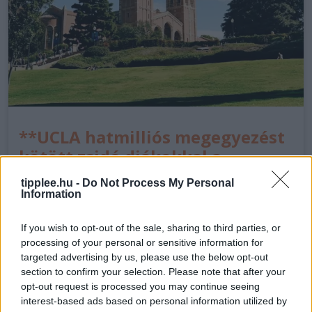
**UCLA hatmilliós megegyezést
kötött zsidó diákokkal a
campus-tüntetések miatt**
tipplee.hu -
Do Not Process My Personal
Information
# UCLA 6 millió dolláros megegyezést kötött zsidó
diákokkal a campus-tüntetésekkel kapcsolatbanA
If you wish to opt-out of the sale, sharing to third parties, or
Los Angeles-i Kaliforniai Egyetem (UCLA) 6 millió
processing of your personal or sensitive information for
dolláros megegyezést kötött három zsidó diák és
targeted advertising by us, please use the below opt-out
egy zsidó professzor perében,…
section to confirm your selection. Please note that after your
opt-out request is processed you may continue seeing
interest-based ads based on personal information utilized by