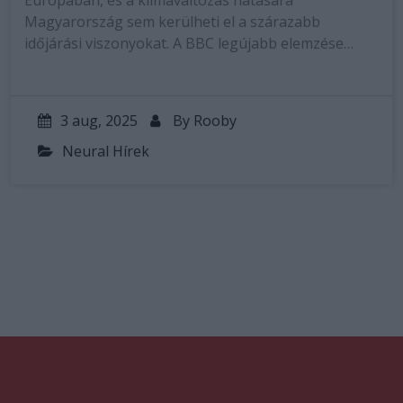
Európában, és a klímaváltozás hatására
Magyarország sem kerülheti el a szárazabb
időjárási viszonyokat. A BBC legújabb elemzése…
3 aug, 2025
By
Rooby
Neural Hírek