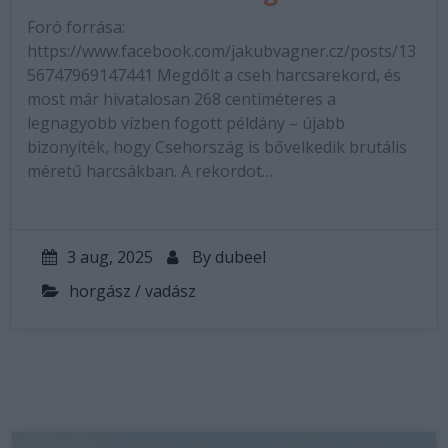
Foró forrása:
https://www.facebook.com/jakubvagner.cz/posts/13
56747969147441 Megdőlt a cseh harcsarekord, és
most már hivatalosan 268 centiméteres a
legnagyobb vízben fogott példány – újabb
bizonyíték, hogy Csehország is bővelkedik brutális
méretű harcsákban. A rekordot…
3 aug, 2025
By
dubeel
horgász / vadász