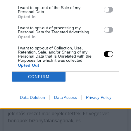
I want to opt-out of the Sale of my
Personal Data.
Opted In
I want to opt-out of processing my
Personal Data for Targeted Advertising.
Opted In
I want to opt-out of Collection, Use,
Retention, Sale, and/or Sharing of my
Personal Data that Is Unrelated with the
Purposes for which it was collected.
Az EU-USA kereskedelmi
Opted Out
megállapodás kulcsfontosságú
CONFIRM
elemei
Bár az Európai Unió és az Egyesült Államok közötti
Data Deletion
Data Access
Privacy Policy
kereskedelmi megállapodás számos részletében
még tisztázni kell a részleteket, a megállapodás
jelentős részét már bejelentették. Ez véget vet
hónapok bizonytalanságának, és…