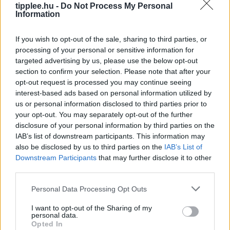
tipplee.hu -
Do Not Process My Personal
megnyerte az NCAA márkajogainak licitálását a
Information
Collegiate Licensing Company-vel, célja egy átfogó
játék létrehozása,…
If you wish to opt-out of the sale, sharing to third parties, or
processing of your personal or sensitive information for
targeted advertising by us, please use the below opt-out
section to confirm your selection. Please note that after your
30 aug, 2025
By
Rooby
opt-out request is processed you may continue seeing
interest-based ads based on personal information utilized by
Neural Hírek
us or personal information disclosed to third parties prior to
your opt-out. You may separately opt-out of the further
disclosure of your personal information by third parties on the
IAB’s list of downstream participants. This information may
also be disclosed by us to third parties on the
IAB’s List of
Downstream Participants
that may further disclose it to other
third parties.
Personal Data Processing Opt Outs
I want to opt-out of the Sharing of my
personal data.
Opted In