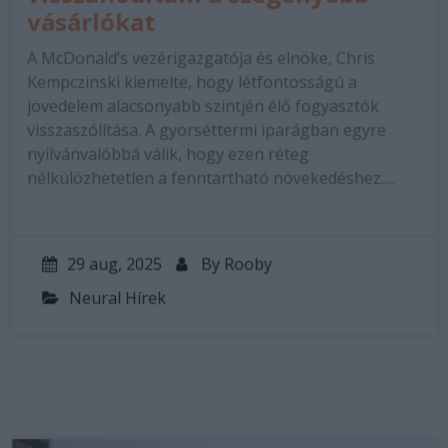
vásárlókat
A McDonald’s vezérigazgatója és elnöke, Chris
Kempczinski kiemelte, hogy létfontosságú a
jövedelem alacsonyabb szintjén élő fogyasztók
visszaszólítása. A gyorséttermi iparágban egyre
nyilvánvalóbbá válik, hogy ezen réteg
nélkülözhetetlen a fenntartható növekedéshez.…
29 aug, 2025
By
Rooby
Neural Hírek