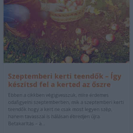
Szeptemberi kerti teendők – Így
készítsd fel a kerted az őszre
Ebben a cikkben végigvesszük, mire érdemes
odafigyelni szeptemberben, mik a szeptemberi kerti
teendők hogy a kert ne csak most legyen szép,
hanem tavasszal is hálásan ébredjen újra.
Betakarítás – a…