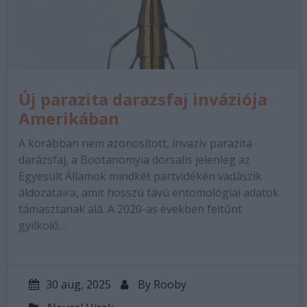
Új parazita darazsfaj inváziója
Amerikában
A korábban nem azonosított, invazív parazita
darázsfaj, a Bootanomyia dorsalis jelenleg az
Egyesült Államok mindkét partvidékén vadászik
áldozataira, amit hosszú távú entomológiai adatok
támasztanak alá. A 2020-as években feltűnt
gyilkoló…
30 aug, 2025
By
Rooby