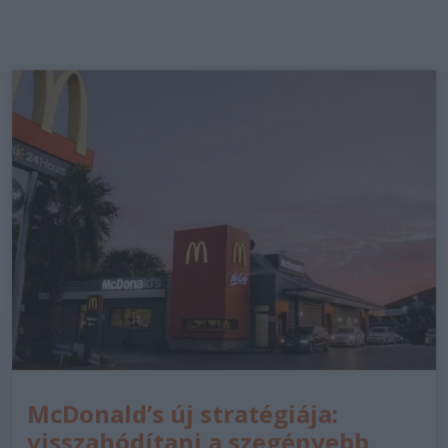
McDonald’s új stratégiája:
visszahódítani a szegényebb