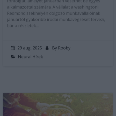
fontolgat, amelyet januárban vezethet be egyes
alkalmazottai számára. A vállalat a washingtoni
Redmond székhelyén dolgozó munkavállalóinak
januártól gyakoribb irodai munkavégzését tervezi,
bár a részletek…
29 aug, 2025
By
Rooby
Neural Hírek