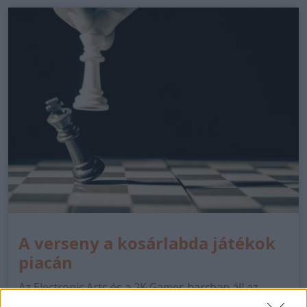
A verseny a kosárlabda játékok
piacán
Az Electronic Arts és a 2K Games harcban áll az
NCAA kosárlabda-játékok piacáért. Az EA korábban