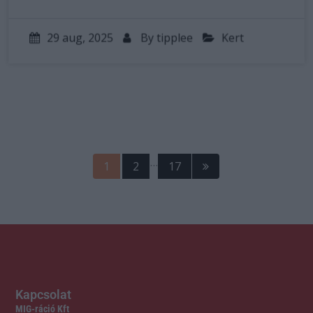
29 aug, 2025
By
tipplee
Kert
…
1
2
17
Kapcsolat
MIG-ráció Kft