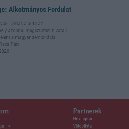
ge: Alkotmányos Fordulat
yok Tamás aláírta az
ly azonnal megszünteti hivatali
 jelent a magyar demokrácia
Tisza Párt
 2026
lom
Partnerek
Névnaptár
ága
Videolista