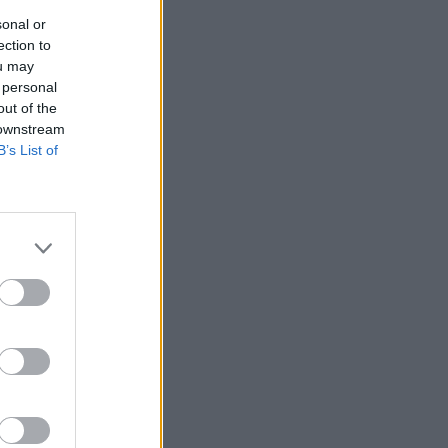
sonal or
ection to
ou may
 personal
out of the
 downstream
B’s List of