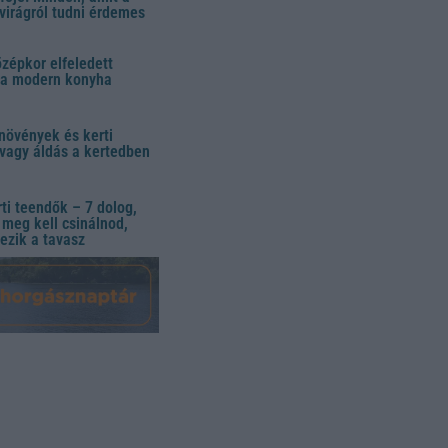
virágról tudni érdemes
özépkor elfeledett
 a modern konyha
növények és kerti
vagy áldás a kertedben
ti teendők – 7 dolog,
meg kell csinálnod,
ezik a tavasz