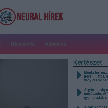
r
Névnaptár
videolista
Kertészet
Menta termeszt
nevelj illatos,
vagy cserépbe
A gyümölcsfa o
művészete: Átf
gyümölcsfák s
A kert koronás 