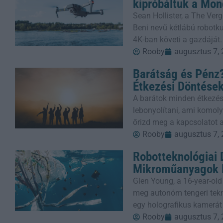
kipróbáltuk a Mon
Sean Hollister, a The Verg
Beni nevű kétlábú robotkut
4K-ban követi a gazdáját.
Rooby
augusztus 7,
Barátság és Pénz?
Étkezési Döntése
A barátok minden étkezés
lebonyolítani, ami komoly
őrizd meg a kapcsolatot a
Rooby
augusztus 7,
Robotteknológiai
Mikroműanyagok E
Glen Young, a 16-year-old
meg autonóm tengeri tekn
egy holografikus kamerát
Rooby
augusztus 7,