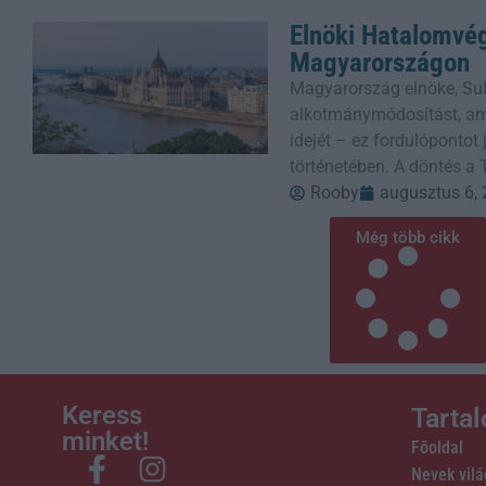
Elnöki Hatalomvé
Magyarországon
Magyarország elnöke, Sul
alkotmánymódosítást, ame
idejét – ez fordulópontot
történetében. A döntés a 
Rooby
augusztus 6,
Még több cikk
Keress
Tarta
minket!
Főoldal
Nevek vil