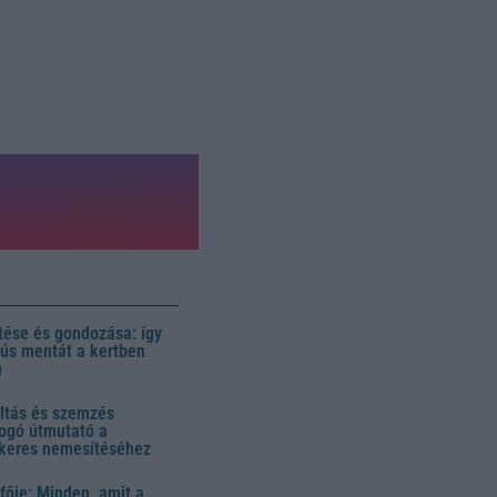
ése és gondozása: így
 dús mentát a kertben
n
ltás és szemzés
ogó útmutató a
ikeres nemesítéséhez
fője: Minden, amit a