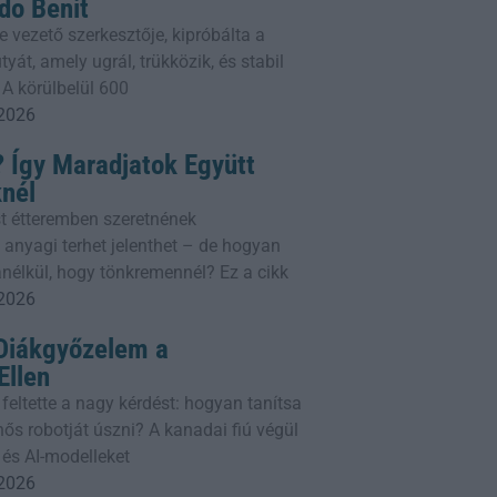
do Benit
e vezető szerkesztője, kipróbálta a
yát, amely ugrál, trükközik, és stabil
 A körülbelül 600
 2026
 Így Maradjatok Együtt
knél
t étteremben szeretnének
 anyagi terhet jelenthet – de hogyan
nélkül, hogy tönkremennél? Ez a cikk
 2026
 Diákgyőzelem a
llen
 feltette a nagy kérdést: hogyan tanítsa
ős robotját úszni? A kanadai fiú végül
 és AI-modelleket
 2026