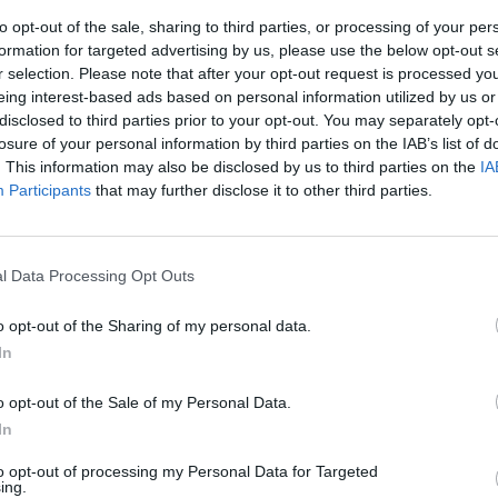
 továbbítódnak a fogyasztóknak, így a
to opt-out of the sale, sharing to third parties, or processing of your per
formation for targeted advertising by us, please use the below opt-out s
r selection. Please note that after your opt-out request is processed y
eing interest-based ads based on personal information utilized by us or
kkentő gyakorlatokat, és nem örülnek
disclosed to third parties prior to your opt-out. You may separately opt-
ője, Reena Sewraz szerint különösen
losure of your personal information by third parties on the IAB’s list of
ét vagy lecserélik az összetevőket
. This information may also be disclosed by us to third parties on the
IA
Participants
that may further disclose it to other third parties.
karácsony közeledtével a vásárlók a
szupermarketeknek és gyártóknak
 feltétlenül fognak tetszeni a
l Data Processing Opt Outs
élrevezették őket, és segítene
o opt-out of the Sharing of my personal data.
In
o opt-out of the Sale of my Personal Data.
In
to opt-out of processing my Personal Data for Targeted
ing.