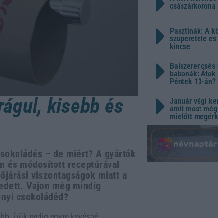
császárkorona 
Pasztinák: A k
szuperétele és
kincse
Balszerencsés 
babonák: Átok 
Péntek 13-án?
rágul, kisebb és
Január végi ker
amit most még 
mielőtt megérk
sokoládés – de miért? A gyártók
n és módosított receptúrával
őjárási viszontagságok miatt a
kedett. Vajon még mindig
onyi csokoládéd?
bb, ízük pedig egyre kevésbé