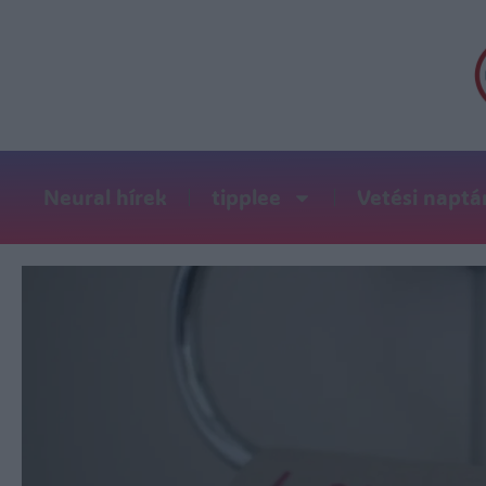
Neural hírek
tipplee
Vetési naptá