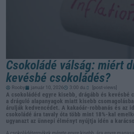
Csokoládé válság: miért d
kevésbé csokoládés?
Rooby
január 10, 2026
3:00 du.
[post-views]
A csokoládéd egyre kisebb, drágább és kevésbé c
a dráguló alapanyagok miatt kisebb csomagolásba
árulják kedvencédet. A kakaóár-robbanás és az id
csokoládé ára tavaly óta több mint 18%-kal emel
ugyanazt az ünnepi élményt nyújtja idén a karács
A csokoládétermékek mérete egyre kisebb, ára egyre magasa