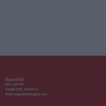
Kapcsolat
MIG-ráció Kft
Szeged 6726 Vívó köz 4
Email: migraciokft@gmail.com