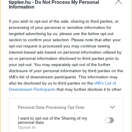
tipplee.hu -
Do Not Process My Personal
Information
Kutyaként ugráló drón, ami követ
téged – kipróbáltuk a Mondo Benit
If you wish to opt-out of the sale, sharing to third parties, or
processing of your personal or sensitive information for
Sean Hollister, a The Verge vezető szerkesztője,
targeted advertising by us, please use the below opt-out
kipróbálta a Beni nevű kétlábú robotkutyát, amely
section to confirm your selection. Please note that after your
ugrál, trükközik, és stabil 4K-ban követi a gazdáját. A
opt-out request is processed you may continue seeing
körülbelül 600
interest-based ads based on personal information utilized by
Rooby
augusztus 7, 2026
us or personal information disclosed to third parties prior to
your opt-out. You may separately opt-out of the further
disclosure of your personal information by third parties on the
IAB’s list of downstream participants. This information may
also be disclosed by us to third parties on the
IAB’s List of
Downstream Participants
that may further disclose it to other
third parties.
Personal Data Processing Opt Outs
I want to opt-out of the Sharing of my
personal data.
Opted In