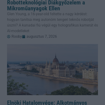
Robotteknológiai Diákgyőzelem a
Mikroműanyagok Ellen
Glen Young, a 16-year-old feltette a nagy kérdést:
hogyan tanítsa meg autonóm tengeri teknős robotját
úszni? A kanadai fiú végül egy holografikus kamerát és
AI-modelleket
Rooby
augusztus 7, 2026
Elnöki Hatalomvége: Alkotmányos