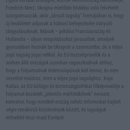
Friedrich Merz, Ukrajna mielőbbi blokkba való felvételét
szorgalmazzák, akár „társult tagság” formájában is, hogy
új lendületet adjanak a háború befejezésére irányuló
tárgyalásoknak. Mások – például Franciaország és
Hollandia – olyan megoldásokat javasoltak, amelyek
gyorsabban hoznák be Ukrajnát a szervezetbe, de a teljes
jogú tagság jogai nélkül. Az EU-tisztségviselők és a
sorban álló országok azonban ragaszkodnak ahhoz,
hogy a folyamatnak érdemalapúnak kell lennie, és nem
vezethet máshoz, mint a teljes jogú tagsághoz. Kaja
Kallas, az EU külügyi és biztonságpolitikai főképviselője a
folyamat kezdetét „jelentős mérföldkőnek” nevezte,
kiemelve, hogy mindkét ország nehéz reformokat hajtott
végre rendkívüli körülmények között, és tagságuk
erősebbé teszi majd Európát.