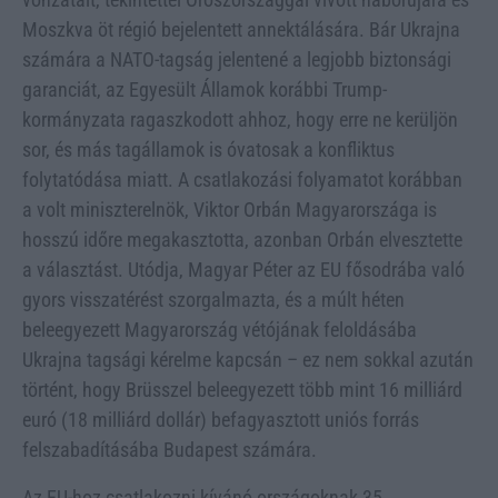
Moszkva öt régió bejelentett annektálására. Bár Ukrajna
számára a NATO-tagság jelentené a legjobb biztonsági
garanciát, az Egyesült Államok korábbi Trump-
kormányzata ragaszkodott ahhoz, hogy erre ne kerüljön
sor, és más tagállamok is óvatosak a konfliktus
folytatódása miatt. A csatlakozási folyamatot korábban
a volt miniszterelnök, Viktor Orbán Magyarországa is
hosszú időre megakasztotta, azonban Orbán elvesztette
a választást. Utódja, Magyar Péter az EU fősodrába való
gyors visszatérést szorgalmazta, és a múlt héten
beleegyezett Magyarország vétójának feloldásába
Ukrajna tagsági kérelme kapcsán – ez nem sokkal azután
történt, hogy Brüsszel beleegyezett több mint 16 milliárd
euró (18 milliárd dollár) befagyasztott uniós forrás
felszabadításába Budapest számára.
Az EU-hoz csatlakozni kívánó országoknak 35