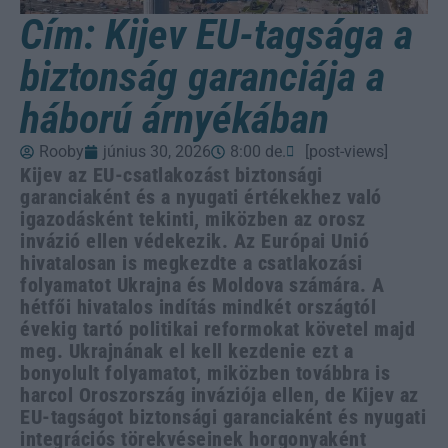
Cím: Kijev EU-tagsága a
biztonság garanciája a
háború árnyékában
Rooby
június 30, 2026
8:00 de.
[post-views]
Kijev az EU-csatlakozást biztonsági
garanciaként és a nyugati értékekhez való
igazodásként tekinti, miközben az orosz
invázió ellen védekezik. Az Európai Unió
hivatalosan is megkezdte a csatlakozási
folyamatot Ukrajna és Moldova számára. A
hétfői hivatalos indítás mindkét országtól
évekig tartó politikai reformokat követel majd
meg. Ukrajnának el kell kezdenie ezt a
bonyolult folyamatot, miközben továbbra is
harcol Oroszország inváziója ellen, de Kijev az
EU-tagságot biztonsági garanciaként és nyugati
integrációs törekvéseinek horgonyaként