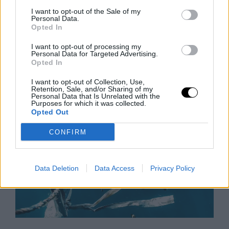
I want to opt-out of the Sale of my
Barátság és Pénz? Így Maradjatok
Personal Data.
Együtt Étkezési Döntéseknél
Opted In
A barátok minden étkezést étteremben szeretnének
I want to opt-out of processing my
lebonyolítani, ami komoly anyagi terhet jelenthet – de
Personal Data for Targeted Advertising.
Opted In
hogyan őrizd meg a kapcsolatot anélkül, hogy
tönkremennél? Ez a cikk
I want to opt-out of Collection, Use,
Rooby
augusztus 7, 2026
Retention, Sale, and/or Sharing of my
Personal Data that Is Unrelated with the
Purposes for which it was collected.
Opted Out
CONFIRM
Data Deletion
Data Access
Privacy Policy