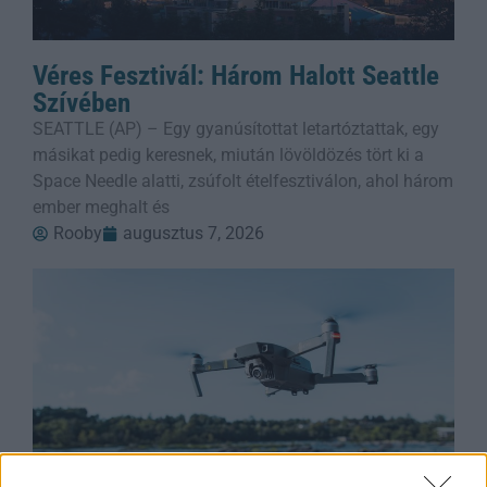
Véres Fesztivál: Három Halott Seattle
Szívében
SEATTLE (AP) – Egy gyanúsítottat letartóztattak, egy
másikat pedig keresnek, miután lövöldözés tört ki a
Space Needle alatti, zsúfolt ételfesztiválon, ahol három
ember meghalt és
Rooby
augusztus 7, 2026