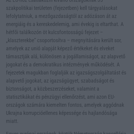
szakpolitikai területen (fejezetben) kell tárgyalásokat
lefolytatniuk, a mezőgazdaságtól az adózáson át az
energiáig és a kereskedelemig, ami évekig is eltarthat. A
hétfői találkozón öt kulcsfontosságú fejezet –
„klaszterekbe” csoportosítva – megnyitására került sor,
amelyek az unió alapját képező értékeket és elveket
támasztják alá, különösen a jogállamiságot, az alapvető
jogokat és a demokratikus intézmények működését. A
fejezetek magukban foglalják az igazságszolgáltatást és
alapvető jogokat, az igazságügyet, szabadságot és
biztonságot, a közbeszerzéseket, valamint a
statisztikákat és pénzügyi ellenőrzést, ami azon EU-
országok számára kiemelten fontos, amelyek aggódnak
Ukrajna korrupcióellenes képessége és hajlandósága
miatt.
Egyes európai országok, köztük Németország kancellárja,