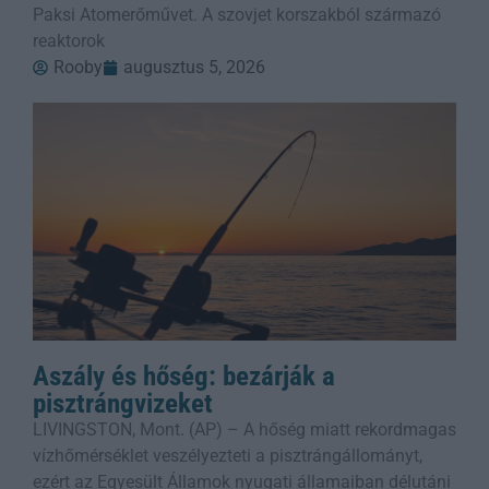
Paksi Atomerőművet. A szovjet korszakból származó
reaktorok
Rooby
augusztus 5, 2026
Aszály és hőség: bezárják a
pisztrángvizeket
LIVINGSTON, Mont. (AP) – A hőség miatt rekordmagas
vízhőmérséklet veszélyezteti a pisztrángállományt,
ezért az Egyesült Államok nyugati államaiban délutáni