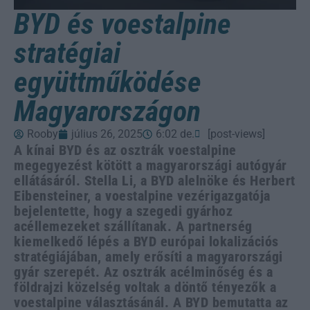
BYD és voestalpine
stratégiai
együttműködése
Magyarországon
Rooby
július 26, 2025
6:02 de.
[post-views]
A kínai BYD és az osztrák voestalpine
megegyezést kötött a magyarországi autógyár
ellátásáról. Stella Li, a BYD alelnöke és Herbert
Eibensteiner, a voestalpine vezérigazgatója
bejelentette, hogy a szegedi gyárhoz
acéllemezeket szállítanak. A partnerség
kiemelkedő lépés a BYD európai lokalizációs
stratégiájában, amely erősíti a magyarországi
gyár szerepét. Az osztrák acélminőség és a
földrajzi közelség voltak a döntő tényezők a
voestalpine választásánál. A BYD bemutatta az