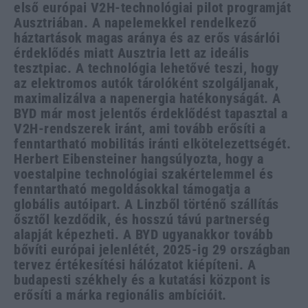
első európai V2H-technológiai pilot programját
Ausztriában. A napelemekkel rendelkező
háztartások magas aránya és az erős vásárlói
érdeklődés miatt Ausztria lett az ideális
tesztpiac. A technológia lehetővé teszi, hogy
az elektromos autók tárolóként szolgáljanak,
maximalizálva a napenergia hatékonyságát. A
BYD már most jelentős érdeklődést tapasztal a
V2H-rendszerek iránt, ami tovább erősíti a
fenntartható mobilitás iránti elkötelezettségét.
Herbert Eibensteiner hangsúlyozta, hogy a
voestalpine technológiai szakértelemmel és
fenntartható megoldásokkal támogatja a
globális autóipart. A Linzből történő szállítás
ősztől kezdődik, és hosszú távú partnerség
alapját képezheti. A BYD ugyanakkor tovább
bővíti európai jelenlétét, 2025-ig 29 országban
tervez értékesítési hálózatot kiépíteni. A
budapesti székhely és a kutatási központ is
erősíti a márka regionális ambícióit.