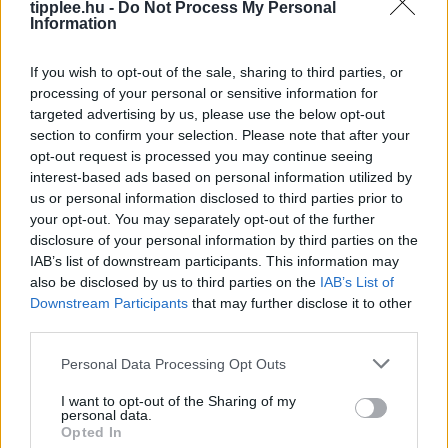
tanácsokat! Az ultra-feldolgozott élelmiszerek (UPF)
tipplee.hu -
Do Not Process My Personal
Information
manapság az egyik legnagyobb mumusnak
számítanak, de
If you wish to opt-out of the sale, sharing to third parties, or
Rooby
augusztus 6, 2026
processing of your personal or sensitive information for
targeted advertising by us, please use the below opt-out
section to confirm your selection. Please note that after your
opt-out request is processed you may continue seeing
interest-based ads based on personal information utilized by
us or personal information disclosed to third parties prior to
your opt-out. You may separately opt-out of the further
disclosure of your personal information by third parties on the
IAB’s list of downstream participants. This information may
also be disclosed by us to third parties on the
IAB’s List of
Downstream Participants
that may further disclose it to other
third parties.
Védelmi Fellendülés: A Felvirágzás Új
Personal Data Processing Opt Outs
Forrása
I want to opt-out of the Sharing of my
Japán kormánya új védelmi fehér könyvében nem
personal data.
csupán az ország védelmeként, hanem a gazdasági
Opted In