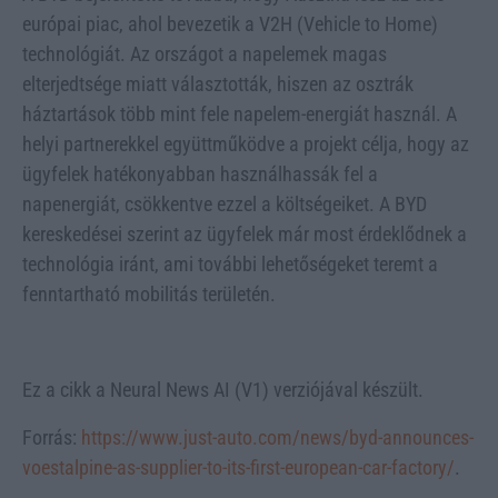
európai piac, ahol bevezetik a V2H (Vehicle to Home)
technológiát. Az országot a napelemek magas
elterjedtsége miatt választották, hiszen az osztrák
háztartások több mint fele napelem-energiát használ. A
helyi partnerekkel együttműködve a projekt célja, hogy az
ügyfelek hatékonyabban használhassák fel a
napenergiát, csökkentve ezzel a költségeiket. A BYD
kereskedései szerint az ügyfelek már most érdeklődnek a
technológia iránt, ami további lehetőségeket teremt a
fenntartható mobilitás területén.
Ez a cikk a Neural News AI (V1) verziójával készült.
Forrás:
https://www.just-auto.com/news/byd-announces-
voestalpine-as-supplier-to-its-first-european-car-factory/
.