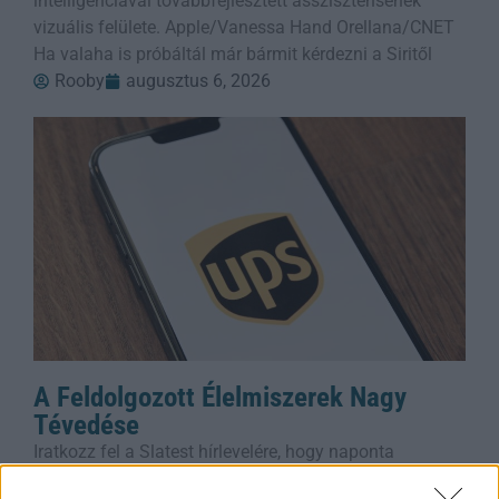
intelligenciával továbbfejlesztett asszisztensének
vizuális felülete. Apple/Vanessa Hand Orellana/CNET
Ha valaha is próbáltál már bármit kérdezni a Siritől
Rooby
augusztus 6, 2026
A Feldolgozott Élelmiszerek Nagy
Tévedése
Iratkozz fel a Slatest hírlevelére, hogy naponta
megkapd a legélesebb elemzéseket, kritikákat és