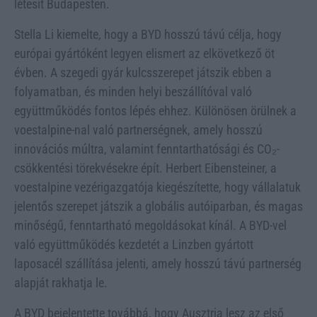
létesít Budapesten.
Stella Li kiemelte, hogy a BYD hosszú távú célja, hogy
európai gyártóként legyen elismert az elkövetkező öt
évben. A szegedi gyár kulcsszerepet játszik ebben a
folyamatban, és minden helyi beszállítóval való
együttműködés fontos lépés ehhez. Különösen örülnek a
voestalpine-nal való partnerségnek, amely hosszú
innovációs múltra, valamint fenntarthatósági és CO₂-
csökkentési törekvésekre épít. Herbert Eibensteiner, a
voestalpine vezérigazgatója kiegészítette, hogy vállalatuk
jelentős szerepet játszik a globális autóiparban, és magas
minőségű, fenntartható megoldásokat kínál. A BYD-vel
való együttműködés kezdetét a Linzben gyártott
laposacél szállítása jelenti, amely hosszú távú partnerség
alapját rakhatja le.
A BYD bejelentette továbbá, hogy Ausztria lesz az első