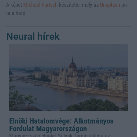
A képet
Michael Förtsch
készítette, mely az
Unsplash
-on
található.
Neural hírek
Elnöki Hatalomvége: Alkotmányos
Fordulat Magyarországon
Magyarország elnöke, Sulyok Tamás aláírta az