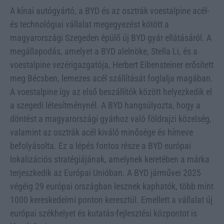
A kínai autógyártó, a BYD és az osztrák voestalpine acél-
és technológiai vállalat megegyezést kötött a
magyarországi Szegeden épülő új BYD gyár ellátásáról. A
megállapodás, amelyet a BYD alelnöke, Stella Li, és a
voestalpine vezérigazgatója, Herbert Eibensteiner erősített
meg Bécsben, lemezes acél szállítását foglalja magában.
A voestalpine így az első beszállítók között helyezkedik el
a szegedi létesítménynél. A BYD hangsúlyozta, hogy a
döntést a magyarországi gyárhoz való földrajzi közelség,
valamint az osztrák acél kiváló minősége és hírneve
befolyásolta. Ez a lépés fontos része a BYD európai
lokalizációs stratégiájának, amelynek keretében a márka
terjeszkedik az Európai Unióban. A BYD járművei 2025
végéig 29 európai országban lesznek kaphatók, több mint
1000 kereskedelmi ponton keresztül. Emellett a vállalat új
európai székhelyet és kutatás-fejlesztési központot is