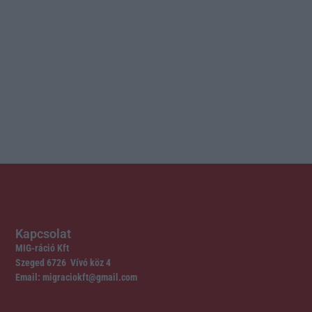
Kapcsolat
MIG-ráció Kft
Szeged 6726 Vívó köz 4
Email: migraciokft@gmail.com