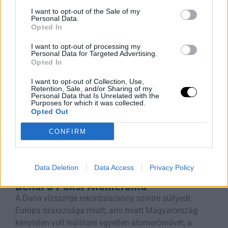
növekedés motorjaként is beállítja a katonai
I want to opt-out of the Sale of my
fejlesztéseket. A dokumentum szerint a
Personal Data.
Opted In
Rooby
augusztus 6, 2026
I want to opt-out of processing my
Personal Data for Targeted Advertising.
Opted In
I want to opt-out of Collection, Use,
Retention, Sale, and/or Sharing of my
Personal Data that Is Unrelated with the
Purposes for which it was collected.
Opted Out
CONFIRM
Data Deletion
Data Access
Privacy Policy
Duna Rekord Alacsony Vízszintje:
Bénul a Paksi Atomerőmű
A Duna vízszintje rekordalacsony szintre süllyedt
Európa szárazsága miatt, ami miatt Magyarország
kénytelen volt leállítani egyetlen atomerőművét, a