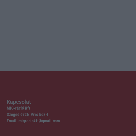
Kapcsolat
MIG-ráció Kft
Szeged 6726 Vívó köz 4
Email: migraciokft@gmail.com