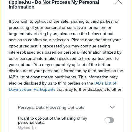
tipplee.hu -
Do Not Process My Personal
Information
If you wish to opt-out of the sale, sharing to third parties, or
processing of your personal or sensitive information for
targeted advertising by us, please use the below opt-out
section to confirm your selection. Please note that after your
opt-out request is processed you may continue seeing
interest-based ads based on personal information utilized by
us or personal information disclosed to third parties prior to
your opt-out. You may separately opt-out of the further
Duna Rekord Alacsony Vízszintje:
disclosure of your personal information by third parties on the
Bénul a Paksi Atomerőmű
IAB’s list of downstream participants. This information may
also be disclosed by us to third parties on the
IAB’s List of
A Duna vízszintje rekordalacsony szintre süllyedt
Downstream Participants
that may further disclose it to other
Európa szárazsága miatt, ami miatt Magyarország
third parties.
kénytelen volt leállítani egyetlen atomerőművét, a
Paksi Atomerőművet. A szovjet korszakból származó
Personal Data Processing Opt Outs
reaktorok
I want to opt-out of the Sharing of my
Rooby
augusztus 5, 2026
personal data.
Opted In