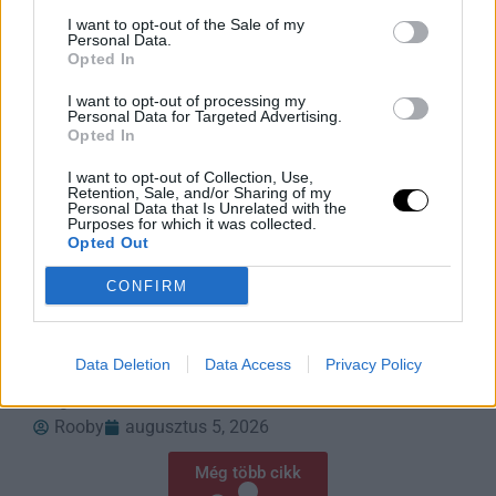
I want to opt-out of the Sale of my
Personal Data.
Opted In
I want to opt-out of processing my
Personal Data for Targeted Advertising.
Opted In
I want to opt-out of Collection, Use,
Retention, Sale, and/or Sharing of my
Personal Data that Is Unrelated with the
Purposes for which it was collected.
Opted Out
Aszály és hőség: bezárják a
CONFIRM
pisztrángvizeket
LIVINGSTON, Mont. (AP) – A hőség miatt rekordmagas
vízhőmérséklet veszélyezteti a pisztrángállományt,
Data Deletion
Data Access
Privacy Policy
ezért az Egyesült Államok nyugati államaiban délutáni
horgászati tilalmakat vezettek be. A klímaváltozás
Rooby
augusztus 5, 2026
Még több cikk