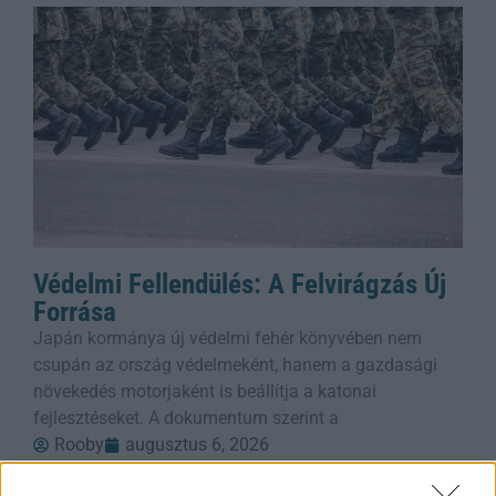
Védelmi Fellendülés: A Felvirágzás Új
Forrása
Japán kormánya új védelmi fehér könyvében nem
csupán az ország védelmeként, hanem a gazdasági
növekedés motorjaként is beállítja a katonai
fejlesztéseket. A dokumentum szerint a
Rooby
augusztus 6, 2026