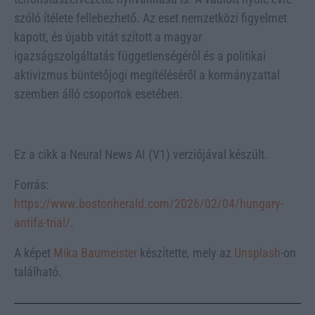
szóló ítélete fellebezhető. Az eset nemzetközi figyelmet
kapott, és újabb vitát szított a magyar
igazságszolgáltatás függetlenségéről és a politikai
aktivizmus büntetőjogi megítéléséről a kormányzattal
szemben álló csoportok esetében.
Ez a cikk a Neural News AI (V1) verziójával készült.
Forrás:
https://www.bostonherald.com/2026/02/04/hungary-
antifa-trial/
.
A képet
Mika Baumeister
készítette, mely az
Unsplash
-on
található.