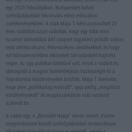
egy 2023 februárjában, Budapesten tartott
szélsőjobboldali felvonulás elleni erőszakos
cselekményekben. A csak Maja T.-ként azonosított 25
éves vádlottat azzal vádolták, hogy egy több mint
tucatnyi támadóból álló csoport tagjaként próbált súlyos
testi sértést okozni, életveszélyes sérülésekkel, és hogy
ezt bűnszervezetben elkövetett támadásként hajtotta
végre. Az ügy politikai töltetűvé vált, mivel a vádlott és
támogatói a magyar büntetőeljárás tisztességét és a
fogvatartási körülményeket bírálták. Maja T. kiemelte,
hogy pere „politikailag motivált”, apja pedig „megalázó
körülményekről” és magánzárkában való tartásról
számolt be.
A vádat egy, a „Becsület Napja” néven ismert, évente
megrendezésre kerülő szélsőjobboldali rendezvényen
elkövetett támadások kapcsán emelték, amely a