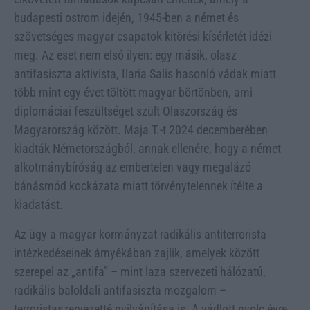
budapesti ostrom idején, 1945-ben a német és
szövetséges magyar csapatok kitörési kísérletét idézi
meg. Az eset nem első ilyen: egy másik, olasz
antifasiszta aktivista, Ilaria Salis hasonló vádak miatt
több mint egy évet töltött magyar börtönben, ami
diplomáciai feszültséget szült Olaszország és
Magyarország között. Maja T.-t 2024 decemberében
kiadták Németországból, annak ellenére, hogy a német
alkotmánybíróság az embertelen vagy megalázó
bánásmód kockázata miatt törvénytelennek ítélte a
kiadatást.
Az ügy a magyar kormányzat radikális antiterrorista
intézkedéseinek árnyékában zajlik, amelyek között
szerepel az „antifa” – mint laza szervezeti hálózatú,
radikális baloldali antifasiszta mozgalom –
terroristaszervezetté nyilvánítása is. A vádlott nyolc évre