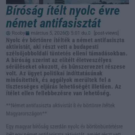
Bíróság ítélt nyolc évre
német antifasisztát
Rooby
március 5, 2026
5:01 du.
[post-views]
Nyolc év börtönre ítélték a német antifasiszta
aktivistát, aki részt vett a budapesti
szélsőjobboldali tüntetés elleni támadásokban.
A bíróság szerint az elítélt életveszélyes
sérüléseket okozott, és bűnszervezet részese
volt. Az ügyet politikai indíttatásúnak
minősítették, és aggályok merültek fel a
tisztességes eljárás lehetőségét illetően. Az
ítélet ellen fellebbezésre van lehetőség.
**Német antifasiszta aktivistát 8 év börtönre ítéltek
Magyarországon**
Egy magyar bíróság szerdán nyolc év börtönbüntetésre
ítélt egy német antifasiszta aktivistát, amiért részt vett