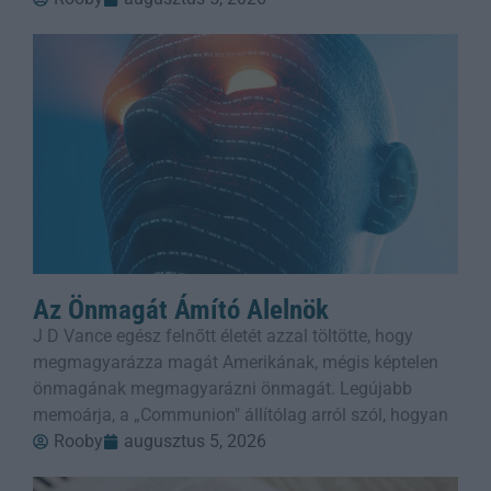
Az Önmagát Ámító Alelnök
J D Vance egész felnőtt életét azzal töltötte, hogy
megmagyarázza magát Amerikának, mégis képtelen
önmagának megmagyarázni önmagát. Legújabb
memoárja, a „Communion" állítólag arról szól, hogyan
Rooby
augusztus 5, 2026