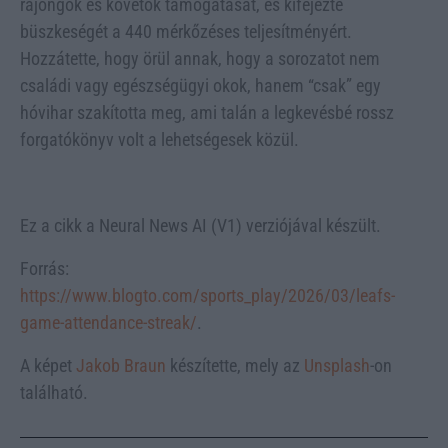
rajongók és követők támogatását, és kifejezte
büszkeségét a 440 mérkőzéses teljesítményért.
Hozzátette, hogy örül annak, hogy a sorozatot nem
családi vagy egészségügyi okok, hanem “csak” egy
hóvihar szakította meg, ami talán a legkevésbé rossz
forgatókönyv volt a lehetségesek közül.
Ez a cikk a Neural News AI (V1) verziójával készült.
Forrás:
https://www.blogto.com/sports_play/2026/03/leafs-
game-attendance-streak/
.
A képet
Jakob Braun
készítette, mely az
Unsplash
-on
található.