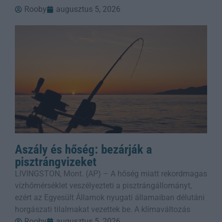
Rooby
augusztus 5, 2026
Aszály és hőség: bezárják a
pisztrángvizeket
LIVINGSTON, Mont. (AP) – A hőség miatt rekordmagas
vízhőmérséklet veszélyezteti a pisztrángállományt,
ezért az Egyesült Államok nyugati államaiban délutáni
horgászati tilalmakat vezettek be. A klímaváltozás
Rooby
augusztus 5, 2026