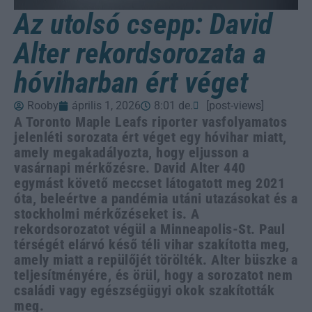
Az utolsó csepp: David
Alter rekordsorozata a
hóviharban ért véget
Rooby
április 1, 2026
8:01 de.
[post-views]
A Toronto Maple Leafs riporter vasfolyamatos
jelenléti sorozata ért véget egy hóvihar miatt,
amely megakadályozta, hogy eljusson a
vasárnapi mérkőzésre. David Alter 440
egymást követő meccset látogatott meg 2021
óta, beleértve a pandémia utáni utazásokat és a
stockholmi mérkőzéseket is. A
rekordsorozatot végül a Minneapolis-St. Paul
térségét elárvó késő téli vihar szakította meg,
amely miatt a repülőjét törölték. Alter büszke a
teljesítményére, és örül, hogy a sorozatot nem
családi vagy egészségügyi okok szakították
meg.