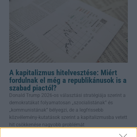
A kapitalizmus hitelvesztése: Miért
fordulnak el még a republikánusok is a
szabad piactól?
Donald Trump 2026-os választási stratégiája szerint a
demokratákat folyamatosan „szocialistának” és
„kommunistának” bélyegzi, de a legfrissebb
közvélemény-kutatások szerint a kapitalizmusba vetett
hit csökkenése nagyobb problémát
Rooby
augusztus 5, 2026