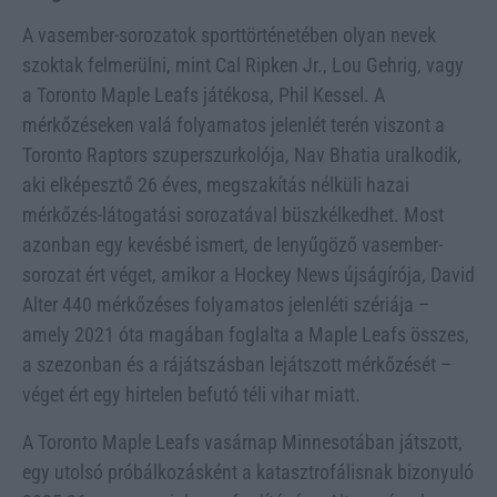
A vasember-sorozatok sporttörténetében olyan nevek
szoktak felmerülni, mint Cal Ripken Jr., Lou Gehrig, vagy
a Toronto Maple Leafs játékosa, Phil Kessel. A
mérkőzéseken valá folyamatos jelenlét terén viszont a
Toronto Raptors szuperszurkolója, Nav Bhatia uralkodik,
aki elképesztő 26 éves, megszakítás nélküli hazai
mérkőzés-látogatási sorozatával büszkélkedhet. Most
azonban egy kevésbé ismert, de lenyűgöző vasember-
sorozat ért véget, amikor a Hockey News újságírója, David
Alter 440 mérkőzéses folyamatos jelenléti szériája –
amely 2021 óta magában foglalta a Maple Leafs összes,
a szezonban és a rájátszásban lejátszott mérkőzését –
véget ért egy hirtelen befutó téli vihar miatt.
A Toronto Maple Leafs vasárnap Minnesotában játszott,
egy utolsó próbálkozásként a katasztrofálisnak bizonyuló