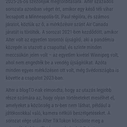
2025-26-os szezonjuk megfordítására. Alter százados
sorozata azonban véget ért, amikor egy késő téli vihar
lecsapott a Minneapolis-St. Paul régióra, és számos
járatot, köztük az ő, a mérkőzésre szánt Air Canada
járatát is törölték. A sorozat 2021-ben kezdődött, amikor
Alter volt az egyetlen torontói újságíró, aki a pandémia
közepén is utazott a csapattal, és szinte minden
meccsükön jelen volt – az egyetlen kivétel Winnipeg volt,
ahol nem engedték be a vendég újságírókat. Azóta
minden egyes mérkőzésen ott volt, még Svédországba is
követte a csapatot 2023-ban.
Alter a blogTO-nak elmondta, hogy az utazás legjobb
része számára az, hogy olyan történeteket mesélhet el,
amelyeket a közönség a tv-ben nem láthat, például a
játékosokkal való, kamera nélküli beszélgetéseket. A
sorozat vége után Alter TikTokon köszönte meg a