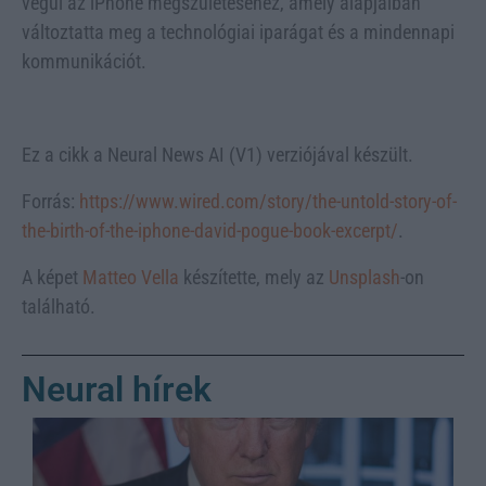
végül az iPhone megszületéséhez, amely alapjaiban
változtatta meg a technológiai iparágat és a mindennapi
kommunikációt.
Ez a cikk a Neural News AI (V1) verziójával készült.
Forrás:
https://www.wired.com/story/the-untold-story-of-
the-birth-of-the-iphone-david-pogue-book-excerpt/
.
A képet
Matteo Vella
készítette, mely az
Unsplash
-on
található.
Neural hírek