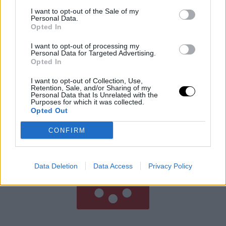
I want to opt-out of the Sale of my
Personal Data.
Opted In
I want to opt-out of processing my
Personal Data for Targeted Advertising.
Opted In
A Hímivarsejtek Rejtett Szövetsége
I want to opt-out of Collection, Use,
A megtermékenyítést gyakran úgy ábrázolják, mint egy
Retention, Sale, and/or Sharing of my
intenzív versenyt, amelyben több millió hímivarsejt
Personal Data that Is Unrelated with the
Purposes for which it was collected.
versenyez egyetlen petesejtért. A Syracuse Egyetem, a
Opted Out
Sienai Egyetem és a Szegedi
Rooby
augusztus 7, 2026
CONFIRM
Még több cikk
Data Deletion
Data Access
Privacy Policy