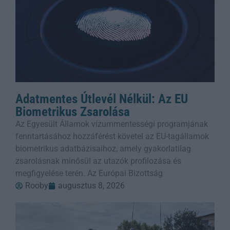
Adatmentes Útlevél Nélkül: Az EU
Biometrikus Zsarolása
Az Egyesült Államok vízummentességi programjának
fenntartásához hozzáférést követel az EU-tagállamok
biometrikus adatbázisaihoz, amely gyakorlatilag
zsarolásnak minősül az utazók profilozása és
megfigyelése terén. Az Európai Bizottság
Rooby
augusztus 8, 2026