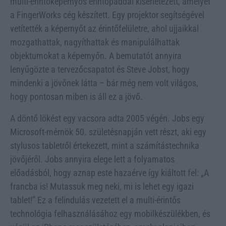
multi-érintőképernyős érintőpaddal kísérletezett, amelyet
a FingerWorks cég készített. Egy projektor segítségével
vetítették a képernyőt az érintőfelületre, ahol ujjaikkal
mozgathattak, nagyíthattak és manipulálhattak
objektumokat a képernyőn. A bemutatót annyira
lenyűgözte a tervezőcsapatot és Steve Jobst, hogy
mindenki a jövőnek látta – bár még nem volt világos,
hogy pontosan miben is áll ez a jövő.
A döntő lökést egy vacsora adta 2005 végén. Jobs egy
Microsoft-mérnök 50. születésnapján vett részt, aki egy
stylusos tabletről értekezett, mint a számítástechnika
jövőjéről. Jobs annyira elege lett a folyamatos
előadásból, hogy aznap este hazaérve így kiáltott fel: „A
francba is! Mutassuk meg neki, mi is lehet egy igazi
tablet!” Ez a felindulás vezetett el a multi-érintős
technológia felhasználásához egy mobilkészülékben, és