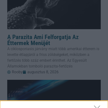
A Parazita Ami Felforgatja Az
Éttermek Menüjét
A ciklosporiasis járvány miatt több amerikai étterem is
levette étlapjáról a friss zöldségeket, miközben a
fertőzés több száz embert érinthet. Az Egyesült
Államokban tomboló parazita-fertőzés
Rooby
augusztus 8, 2026