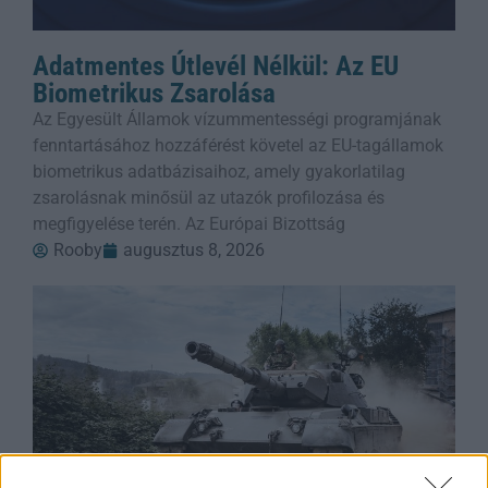
Adatmentes Útlevél Nélkül: Az EU
Biometrikus Zsarolása
Az Egyesült Államok vízummentességi programjának
fenntartásához hozzáférést követel az EU-tagállamok
biometrikus adatbázisaihoz, amely gyakorlatilag
zsarolásnak minősül az utazók profilozása és
megfigyelése terén. Az Európai Bizottság
Rooby
augusztus 8, 2026