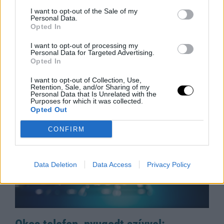
A Parazita Ami Felforgatja Az
I want to opt-out of the Sale of my
Personal Data.
Éttermek Menüjét
Opted In
A ciklosporiasis járvány miatt több amerikai étterem is
I want to opt-out of processing my
levette étlapjáról a friss zöldségeket, miközben a
Personal Data for Targeted Advertising.
fertőzés több száz embert érinthet. Az Egyesült
Opted In
Államokban tomboló parazita-fertőzés
I want to opt-out of Collection, Use,
Rooby
augusztus 8, 2026
Retention, Sale, and/or Sharing of my
Personal Data that Is Unrelated with the
Purposes for which it was collected.
Opted Out
CONFIRM
Data Deletion
Data Access
Privacy Policy