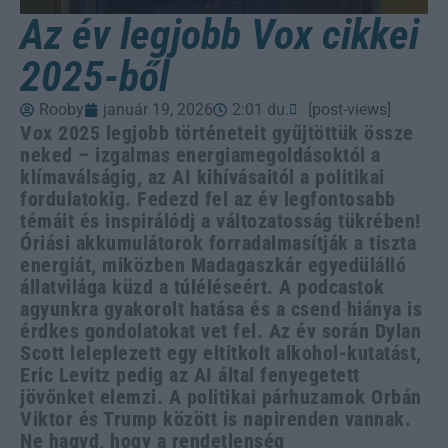
Az év legjobb Vox cikkei
2025-ből
Rooby
január 19, 2026
2:01 du.
[post-views]
Vox 2025 legjobb történeteit gyűjtöttük össze
neked – izgalmas energiamegoldásoktól a
klímaválságig, az AI kihívásaitól a politikai
fordulatokig. Fedezd fel az év legfontosabb
témáit és inspirálódj a változatosság tükrében!
Óriási akkumulátorok forradalmasítják a tiszta
energiát, miközben Madagaszkár egyedülálló
állatvilága küzd a túléléseért. A podcastok
agyunkra gyakorolt hatása és a csend hiánya is
érdkes gondolatokat vet fel. Az év során Dylan
Scott leleplezett egy eltitkolt alkohol-kutatást,
Eric Levitz pedig az AI által fenyegetett
jövőnket elemzi. A politikai párhuzamok Orbán
Viktor és Trump között is napirenden vannak.
Ne hagyd, hogy a rendetlenség