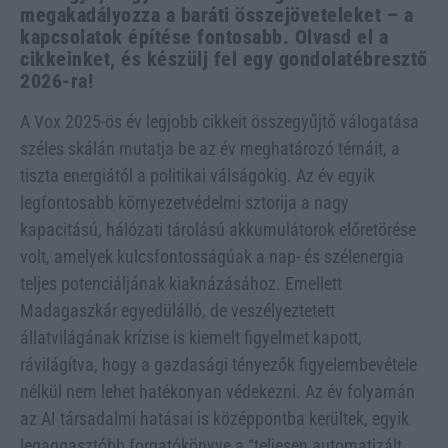
megakadályozza a baráti összejöveteleket – a
kapcsolatok építése fontosabb. Olvasd el a
cikkeinket, és készülj fel egy gondolatébresztő
2026-ra!
A Vox 2025-ös év legjobb cikkeit összegyűjtő válogatása
széles skálán mutatja be az év meghatározó témáit, a
tiszta energiától a politikai válságokig. Az év egyik
legfontosabb környezetvédelmi sztorija a nagy
kapacitású, hálózati tárolású akkumulátorok előretörése
volt, amelyek kulcsfontosságúak a nap- és szélenergia
teljes potenciáljának kiaknázásához. Emellett
Madagaszkár egyedülálló, de veszélyeztetett
állatvilágának krízise is kiemelt figyelmet kapott,
rávilágítva, hogy a gazdasági tényezők figyelembevétele
nélkül nem lehet hatékonyan védekezni. Az év folyamán
az AI társadalmi hatásai is középpontba kerültek, egyik
legaggasztóbb forgatókönyve a “teljesen automatizált