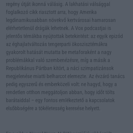
regény útját ikonná válásig. A lakhatási válsággal
foglalkozó cikk riasztott arra, hogy Amerika
legdinamikusabban növekvő kertvárosai hamarosan
elérhetetlenül drágák lehetnek. A Vox podcastjai is
jelentős témákba nyújtottak betekintést: az egyik epizód
az éghajlatváltozás tengerparti ökoszisztémákra
gyakorolt hatását mutatta be metaforaként a nagy
problémákkal való szembenézésre, míg a másik a
Republikánus Pártban kitört, a náci szimpatizánsok
megjelenése miatti belharcot elemezte. Az évzáró tanács
pedig egyszerű és emberközeli volt: ne hagyd, hogy a
rendetlen otthon meggátoljon abban, hogy időt tölts
barátaiddal – egy fontos emlékeztető a kapcsolatok
elsőbbségére a tökéletesség keresése helyett.