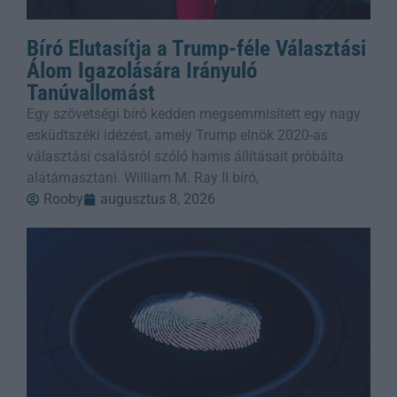
Bíró Elutasítja a Trump-féle Választási
Álom Igazolására Irányuló
Tanúvallomást
Egy szövetségi bíró kedden megsemmisített egy nagy
esküdtszéki idézést, amely Trump elnök 2020-as
választási csalásról szóló hamis állításait próbálta
alátámasztani. William M. Ray II bíró,
Rooby
augusztus 8, 2026