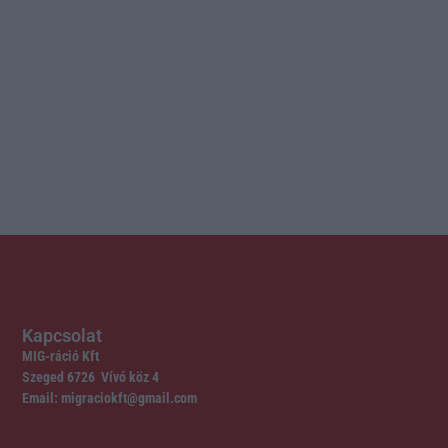
Kapcsolat
MIG-ráció Kft
Szeged 6726 Vívó köz 4
Email: migraciokft@gmail.com