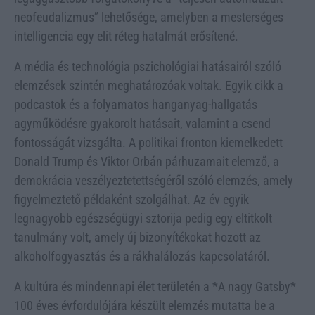
neofeudalizmus” lehetősége, amelyben a mesterséges
intelligencia egy elit réteg hatalmát erősítené.
A média és technológia pszichológiai hatásairól szóló
elemzések szintén meghatározóak voltak. Egyik cikk a
podcastok és a folyamatos hanganyag-hallgatás
agyműködésre gyakorolt hatásait, valamint a csend
fontosságát vizsgálta. A politikai fronton kiemelkedett
Donald Trump és Viktor Orbán párhuzamait elemző, a
demokrácia veszélyeztetettségéről szóló elemzés, amely
figyelmeztető példaként szolgálhat. Az év egyik
legnagyobb egészségügyi sztorija pedig egy eltitkolt
tanulmány volt, amely új bizonyítékokat hozott az
alkoholfogyasztás és a rákhalálozás kapcsolatáról.
A kultúra és mindennapi élet területén a *A nagy Gatsby*
100 éves évfordulójára készült elemzés mutatta be a