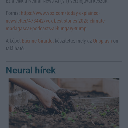
Ez a cikk a Neural News AI (V1) verziójával készült.
Forrás:
https://www.vox.com/today-explained-
newsletter/473442/vox-best-stories-2025-climate-
madagascar-podcasts-ai-hungary-trump
.
A képet
Etienne Girardet
készítette, mely az
Unsplash
-on
található.
Neural hírek