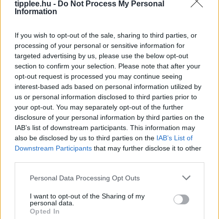
tipplee.hu -
Do Not Process My Personal
Information
Bastion Óriás: Miért Kellene a World of
If you wish to opt-out of the sale, sharing to third parties, or
Warcraftnak is Ilyen Tank?
processing of your personal or sensitive information for
Egy igazi tank osztály, a másik meg csak egy játékos,
targeted advertising by us, please use the below opt-out
section to confirm your selection. Please note that after your
aki öltözködik – ki tudod találni, melyik melyik? A Final
opt-out request is processed you may continue seeing
Fantasy XIV új Bastion kasztja,
interest-based ads based on personal information utilized by
Rooby
augusztus 8, 2026
us or personal information disclosed to third parties prior to
your opt-out. You may separately opt-out of the further
disclosure of your personal information by third parties on the
IAB’s list of downstream participants. This information may
also be disclosed by us to third parties on the
IAB’s List of
Downstream Participants
that may further disclose it to other
third parties.
Personal Data Processing Opt Outs
I want to opt-out of the Sharing of my
personal data.
Opted In