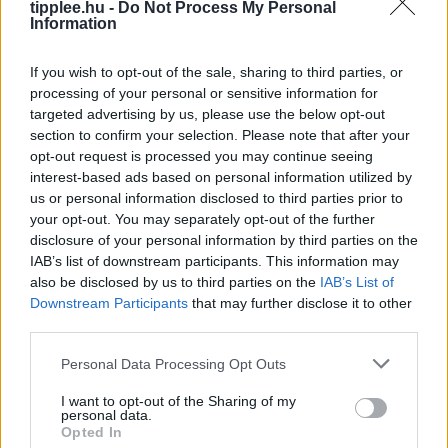
tipplee.hu -
Do Not Process My Personal
Information
If you wish to opt-out of the sale, sharing to third parties, or
processing of your personal or sensitive information for
targeted advertising by us, please use the below opt-out
section to confirm your selection. Please note that after your
opt-out request is processed you may continue seeing
interest-based ads based on personal information utilized by
A Feldolgozott Élelmiszerek Nagy
us or personal information disclosed to third parties prior to
Tévedése
your opt-out. You may separately opt-out of the further
Iratkozz fel a Slatest hírlevelére, hogy naponta
disclosure of your personal information by third parties on the
IAB’s list of downstream participants. This information may
megkapd a legélesebb elemzéseket, kritikákat és
also be disclosed by us to third parties on the
IAB’s List of
tanácsokat! Az ultra-feldolgozott élelmiszerek (UPF)
Downstream Participants
that may further disclose it to other
manapság az egyik legnagyobb mumusnak
third parties.
számítanak, de
Rooby
augusztus 6, 2026
Personal Data Processing Opt Outs
I want to opt-out of the Sharing of my
personal data.
Opted In