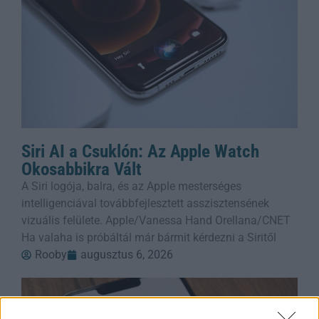
Siri AI a Csuklón: Az Apple Watch
Okosabbikra Vált
A Siri logója, balra, és az Apple mesterséges
intelligenciával továbbfejlesztett asszisztensének
vizuális felülete. Apple/Vanessa Hand Orellana/CNET
Ha valaha is próbáltál már bármit kérdezni a Siritől
Rooby
augusztus 6, 2026