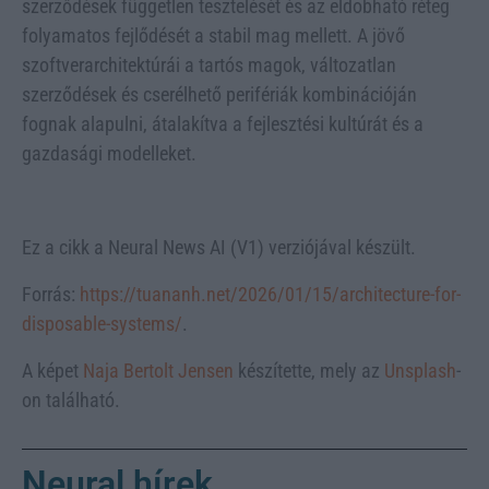
szerződések független tesztelését és az eldobható réteg
folyamatos fejlődését a stabil mag mellett. A jövő
szoftverarchitektúrái a tartós magok, változatlan
szerződések és cserélhető perifériák kombinációján
fognak alapulni, átalakítva a fejlesztési kultúrát és a
gazdasági modelleket.
Ez a cikk a Neural News AI (V1) verziójával készült.
Forrás:
https://tuananh.net/2026/01/15/architecture-for-
disposable-systems/
.
A képet
Naja Bertolt Jensen
készítette, mely az
Unsplash
-
on található.
Neural hírek