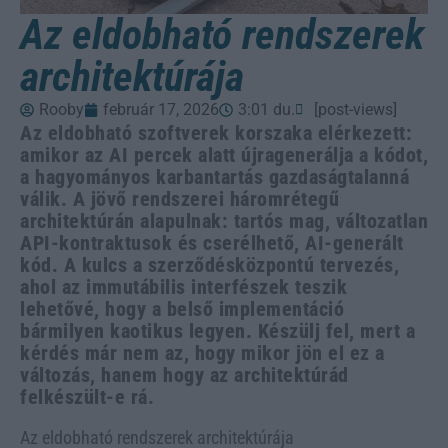
Az eldobható rendszerek
architektúrája
Rooby
február 17, 2026
3:01 du.
[post-views]
Az eldobható szoftverek korszaka elérkezett:
amikor az AI percek alatt újragenerálja a kódot,
a hagyományos karbantartás gazdaságtalanná
válik. A jövő rendszerei háromrétegű
architektúrán alapulnak: tartós mag, változatlan
API-kontraktusok és cserélhető, AI-generált
kód. A kulcs a szerződésközpontú tervezés,
ahol az immutábilis interfészek teszik
lehetővé, hogy a belső implementáció
bármilyen kaotikus legyen. Készülj fel, mert a
kérdés már nem az, hogy mikor jön el ez a
változás, hanem hogy az architektúrád
felkészült-e rá.
Az eldobható rendszerek architektúrája