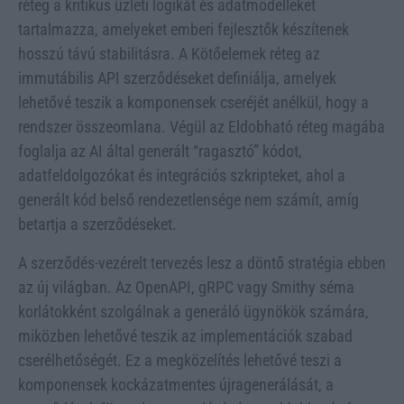
réteg a kritikus üzleti logikát és adatmodelleket
tartalmazza, amelyeket emberi fejlesztők készítenek
hosszú távú stabilitásra. A Kötőelemek réteg az
immutábilis API szerződéseket definiálja, amelyek
lehetővé teszik a komponensek cseréjét anélkül, hogy a
rendszer összeomlana. Végül az Eldobható réteg magába
foglalja az AI által generált “ragasztó” kódot,
adatfeldolgozókat és integrációs szkripteket, ahol a
generált kód belső rendezetlensége nem számít, amíg
betartja a szerződéseket.
A szerződés-vezérelt tervezés lesz a döntő stratégia ebben
az új világban. Az OpenAPI, gRPC vagy Smithy séma
korlátokként szolgálnak a generáló ügynökök számára,
miközben lehetővé teszik az implementációk szabad
cserélhetőségét. Ez a megközelítés lehetővé teszi a
komponensek kockázatmentes újragenerálását, a