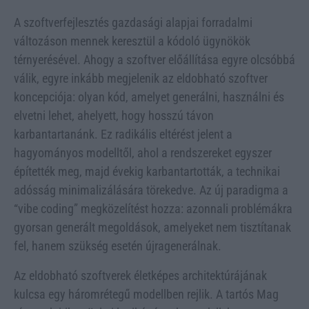
A szoftverfejlesztés gazdasági alapjai forradalmi
változáson mennek keresztül a kódoló ügynökök
térnyerésével. Ahogy a szoftver előállítása egyre olcsóbbá
válik, egyre inkább megjelenik az eldobható szoftver
koncepciója: olyan kód, amelyet generálni, használni és
elvetni lehet, ahelyett, hogy hosszú távon
karbantartanánk. Ez radikális eltérést jelent a
hagyományos modelltől, ahol a rendszereket egyszer
építették meg, majd évekig karbantartották, a technikai
adósság minimalizálására törekedve. Az új paradigma a
“vibe coding” megközelítést hozza: azonnali problémákra
gyorsan generált megoldások, amelyeket nem tisztítanak
fel, hanem szükség esetén újragenerálnak.
Az eldobható szoftverek életképes architektúrájának
kulcsa egy háromrétegű modellben rejlik. A tartós Mag