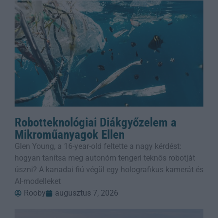
Robotteknológiai Diákgyőzelem a
Mikroműanyagok Ellen
Glen Young, a 16-year-old feltette a nagy kérdést:
hogyan tanítsa meg autonóm tengeri teknős robotját
úszni? A kanadai fiú végül egy holografikus kamerát és
AI-modelleket
Rooby
augusztus 7, 2026