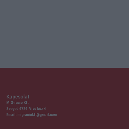
Kapcsolat
MIG-ráció Kft
Szeged 6726 Vívó köz 4
Email: migraciokft@gmail.com