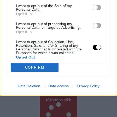
I want to opt-out of the Sale of my
Personal Data.
Opted In
I want to opt-out of processing my
Personal Data for Targeted Advertising.
Opted In
I want to opt-out of Collection, Use,
Retention, Sale, and/or Sharing of my
Personal Data that Is Unrelated with the
Védelmi Fellendülés: A Felvirágzás Új
Purposes for which it was collected.
Forrása
Opted Out
Japán kormánya új védelmi fehér könyvében nem
CONFIRM
csupán az ország védelmeként, hanem a gazdasági
növekedés motorjaként is beállítja a katonai
fejlesztéseket. A dokumentum szerint a
Data Deletion
Data Access
Privacy Policy
Rooby
augusztus 6, 2026
Még több cikk