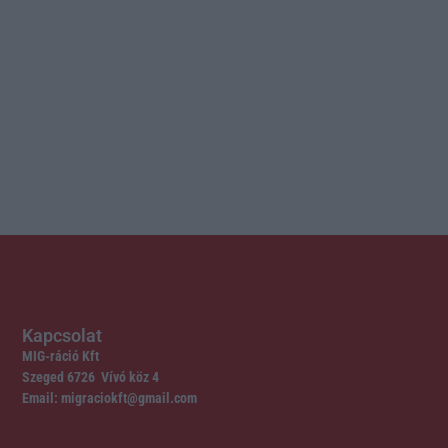
Kapcsolat
MIG-ráció Kft
Szeged 6726 Vívó köz 4
Email: migraciokft@gmail.com