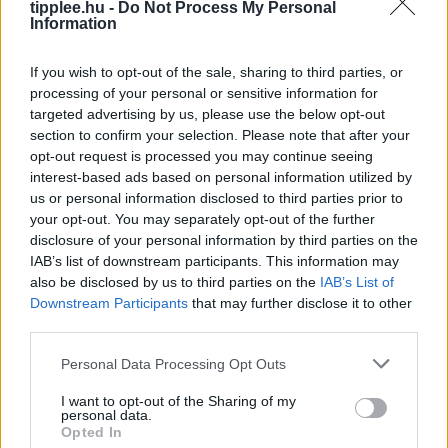
tipplee.hu -
Do Not Process My Personal
Information
If you wish to opt-out of the sale, sharing to third parties, or
processing of your personal or sensitive information for
targeted advertising by us, please use the below opt-out
section to confirm your selection. Please note that after your
opt-out request is processed you may continue seeing
interest-based ads based on personal information utilized by
us or personal information disclosed to third parties prior to
your opt-out. You may separately opt-out of the further
disclosure of your personal information by third parties on the
IAB’s list of downstream participants. This information may
Bastion Óriás: Miért Kellene a World of
also be disclosed by us to third parties on the
IAB’s List of
Warcraftnak is Ilyen Tank?
Downstream Participants
that may further disclose it to other
third parties.
Egy igazi tank osztály, a másik meg csak egy játékos,
aki öltözködik – ki tudod találni, melyik melyik? A Final
Personal Data Processing Opt Outs
Fantasy XIV új Bastion kasztja,
Rooby
augusztus 8, 2026
I want to opt-out of the Sharing of my
personal data.
Opted In