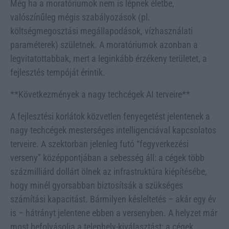
Még ha a moratóriumok nem is lépnek életbe,
valószínűleg mégis szabályozások (pl.
költségmegosztási megállapodások, vízhasználati
paraméterek) születnek. A moratóriumok azonban a
legvitatottabbak, mert a leginkább érzékeny területet, a
fejlesztés tempóját érintik.
**Következmények a nagy techcégek AI terveire**
A fejlesztési korlátok közvetlen fenyegetést jelentenek a
nagy techcégek mesterséges intelligenciával kapcsolatos
terveire. A szektorban jelenleg futó “fegyverkezési
verseny” középpontjában a sebesség áll: a cégek több
százmilliárd dollárt ölnek az infrastruktúra kiépítésébe,
hogy minél gyorsabban biztosítsák a szükséges
számítási kapacitást. Bármilyen késleltetés – akár egy év
is – hátrányt jelentene ebben a versenyben. A helyzet már
most befolyásolja a telephely-kiválasztást; a cégek