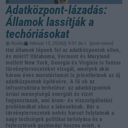
Adatközpont-lázadás:
Államok lassítják a
techóriásokat
Rooby
február 15, 2026
9:01 de.
[post-views]
Hat államok lépnek fel az adatközpontok ellen,
és miért? Oklahoma, Vermont és Maryland
mellett New York, Georgia és Virginia is fontos
törvénytervezeteket vizsgál, amelyek akár
három éves moratóriumot is jelenthetnek az új
adatközpontok építésére. A fő ok az
infrastruktúra terhelése: az adatközpontok
óriási mennyiségű energiát és vizet
fogyasztanak, ami áram- és vízszolgáltatási
problémákat okoz a lakosoknak. Bár a
törvénytervezetek nehéz harcot folytatnak a
nagy techcégek politikai befolyása és a
fejlesztések gazdasági haszna miatt, a