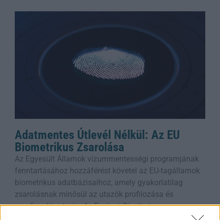
Adatmentes Útlevél Nélkül: Az EU
Biometrikus Zsarolása
Az Egyesült Államok vízummentességi programjának
fenntartásához hozzáférést követel az EU-tagállamok
biometrikus adatbázisaihoz, amely gyakorlatilag
zsarolásnak minősül az utazók profilozása és
megfigyelése terén. Az Európai Bizottság
Rooby
augusztus 8, 2026