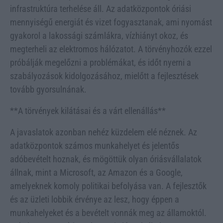
infrastruktúra terhelése áll. Az adatközpontok óriási
mennyiségű energiát és vizet fogyasztanak, ami nyomást
gyakorol a lakossági számlákra, vízhiányt okoz, és
megterheli az elektromos hálózatot. A törvényhozók ezzel
próbálják megelőzni a problémákat, és időt nyerni a
szabályozások kidolgozásához, mielőtt a fejlesztések
tovább gyorsulnának.
**A törvények kilátásai és a várt ellenállás**
A javaslatok azonban nehéz küzdelem elé néznek. Az
adatközpontok számos munkahelyet és jelentős
adóbevételt hoznak, és mögöttük olyan óriásvállalatok
állnak, mint a Microsoft, az Amazon és a Google,
amelyeknek komoly politikai befolyása van. A fejlesztők
és az üzleti lobbik érvénye az lesz, hogy éppen a
munkahelyeket és a bevételt vonnák meg az államoktól.