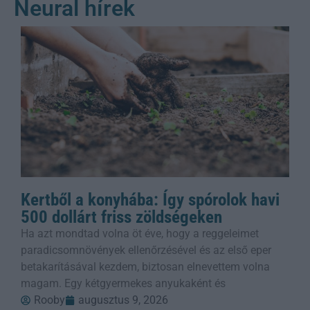
Neural hírek
Kertből a konyhába: Így spórolok havi
500 dollárt friss zöldségeken
Ha azt mondtad volna öt éve, hogy a reggeleimet
paradicsomnövények ellenőrzésével és az első eper
betakarításával kezdem, biztosan elnevettem volna
magam. Egy kétgyermekes anyukaként és
Rooby
augusztus 9, 2026