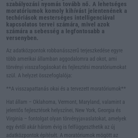
szabályozási nyomás tovább nő. A lehetséges
moratóriumok komoly kihívást jelentenének a
techóriások mesterséges intelligenciával
kapcsolatos tervei számára, mivel azok
számára a sebesség a legfontosabb a
versenyben.
Az adatközpontok robbanásszerű terjeszkedése egyre
több amerikai államban aggodalomra ad okot, ami
törvényi visszafogásokat és fejlesztési moratóriumokat
szül. A helyzet összefoglalója:
**A visszapattanás okai és a tervezett moratóriumok**
Hat állam – Oklahoma, Vermont, Maryland, valamint a
jelentős fejlesztések helyszínei, New York, Georgia és
Virginia – fontolgat olyan törvényjavaslatokat, amelyek
egy évtől akár három évig is felfüggeszthetik az új
adatközpontok építését. A moratóriumok mögött az