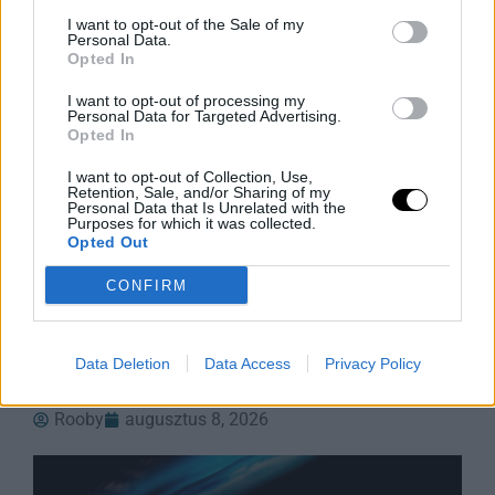
I want to opt-out of the Sale of my
Personal Data.
Opted In
I want to opt-out of processing my
Personal Data for Targeted Advertising.
Opted In
I want to opt-out of Collection, Use,
Retention, Sale, and/or Sharing of my
Personal Data that Is Unrelated with the
Purposes for which it was collected.
Opted Out
A Parazita Ami Felforgatja Az
Éttermek Menüjét
CONFIRM
A ciklosporiasis járvány miatt több amerikai étterem is
levette étlapjáról a friss zöldségeket, miközben a
Data Deletion
Data Access
Privacy Policy
fertőzés több száz embert érinthet. Az Egyesült
Államokban tomboló parazita-fertőzés
Rooby
augusztus 8, 2026