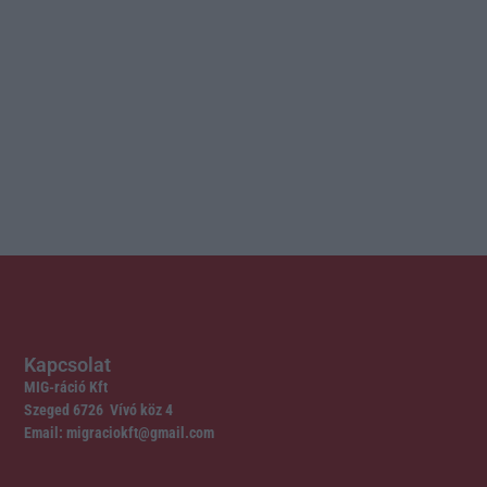
Kapcsolat
MIG-ráció Kft
Szeged 6726 Vívó köz 4
Email: migraciokft@gmail.com