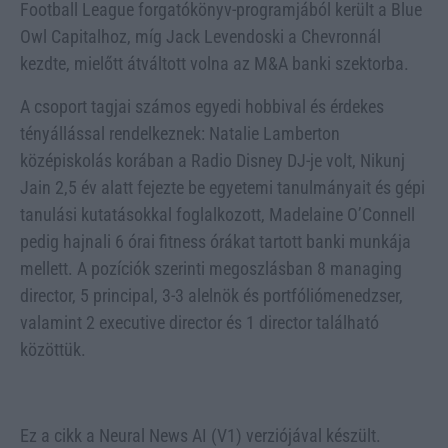
Football League forgatókönyv-programjából került a Blue
Owl Capitalhoz, míg Jack Levendoski a Chevronnál
kezdte, mielőtt átváltott volna az M&A banki szektorba.
A csoport tagjai számos egyedi hobbival és érdekes
tényállással rendelkeznek: Natalie Lamberton
középiskolás korában a Radio Disney DJ-je volt, Nikunj
Jain 2,5 év alatt fejezte be egyetemi tanulmányait és gépi
tanulási kutatásokkal foglalkozott, Madelaine O’Connell
pedig hajnali 6 órai fitness órákat tartott banki munkája
mellett. A pozíciók szerinti megoszlásban 8 managing
director, 5 principal, 3-3 alelnök és portfóliómenedzser,
valamint 2 executive director és 1 director található
közöttük.
Ez a cikk a Neural News AI (V1) verziójával készült.