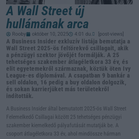
A Wall Street új
hullámának arca
Rooby
október 10, 2025
4:01 du.
[post-views]
A Business Insider exkluzív listája bemutatja a
Wall Street 2025-ös feltörekvő csillagait, akik
a pénzügyi szektor jövőjét formálják. A 25
tehetséges szakember átlagéletkora 33 év, és
elit egyetemekről származnak, köztük öten Ivy
League-es diplomával. A csapatban 9 bankár a
sell oldalon, 16 pedig a buy oldalon dolgozik,
és sokan karrierjüket más területekről
indították.
A Business Insider által bemutatott 2025-ös Wall Street
Felemelkedő Csillagai között 25 tehetséges pénzügyi
szakember kiemelkedő pályafutását mutatják be. A
csoport átlagéletkora 33 év, ahol mindössze hárman