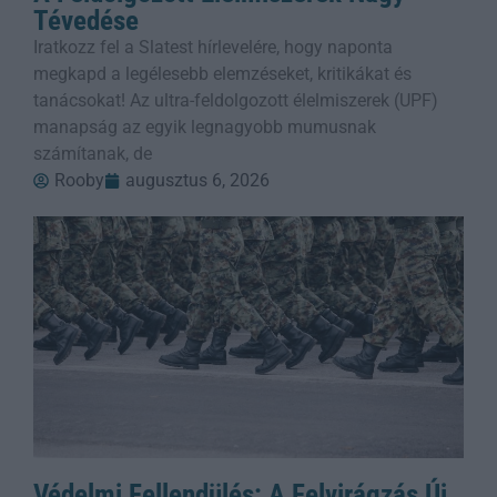
Tévedése
Iratkozz fel a Slatest hírlevelére, hogy naponta
megkapd a legélesebb elemzéseket, kritikákat és
tanácsokat! Az ultra-feldolgozott élelmiszerek (UPF)
manapság az egyik legnagyobb mumusnak
számítanak, de
Rooby
augusztus 6, 2026
Védelmi Fellendülés: A Felvirágzás Új