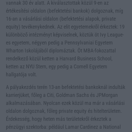
vannak 30 év alatt. A kiválasztottak közül 9-en az
értékesítési oldalon (befektetési bankok) dolgoznak, míg
16-an a vásárlási oldalon (befektetési alapok, private
equity) tevékenykednek. Az elit egyetemekről érkeztek: 19
különböző intézményt képviselnek, köztük öt Ivy League-
es egyetem, négyen pedig a Pennsylvaniai Egyetem
Wharton Iskolájából diplomáztak. Öt MBA-fokozattal
rendelkező közül ketten a Harvard Business School,
ketten az NYU Stern, egy pedig a Cornell Egyetem
hallgatója volt.
A pályakezdés terén 13-an befektetési bankoknál indulták
karrierjüket, főleg a Citi, Goldman Sachs és JPMorgan
alkalmazásában. Nyolcan ezek közül ma már a vásárlási
oldalon dolgoznak, főleg private equity és hitelterületen.
Érdekesség, hogy heten más területekről érkeztek a
pénzügyi szektorba: például Lamar Cardinez a National