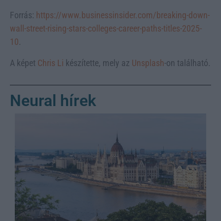
Forrás:
https://www.businessinsider.com/breaking-down-
wall-street-rising-stars-colleges-career-paths-titles-2025-
10
.
A képet
Chris Li
készítette, mely az
Unsplash
-on található.
Neural hírek