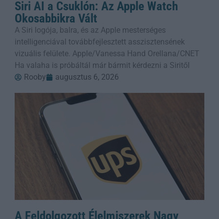
Siri AI a Csuklón: Az Apple Watch
Okosabbikra Vált
A Siri logója, balra, és az Apple mesterséges
intelligenciával továbbfejlesztett asszisztensének
vizuális felülete. Apple/Vanessa Hand Orellana/CNET
Ha valaha is próbáltál már bármit kérdezni a Siritől
Rooby
augusztus 6, 2026
A Feldolgozott Élelmiszerek Nagy