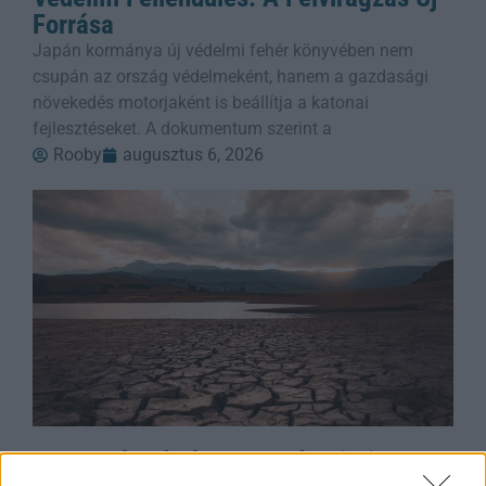
Forrása
Japán kormánya új védelmi fehér könyvében nem
csupán az ország védelmeként, hanem a gazdasági
növekedés motorjaként is beállítja a katonai
fejlesztéseket. A dokumentum szerint a
Rooby
augusztus 6, 2026
Duna Rekord Alacsony Vízszintje: