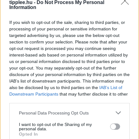
Bénul a Paksi Atomerőmű
tipplee.hu -
Do Not Process My Personal
Information
A Duna vízszintje rekordalacsony szintre süllyedt
Európa szárazsága miatt, ami miatt Magyarország
If you wish to opt-out of the sale, sharing to third parties, or
kénytelen volt leállítani egyetlen atomerőművét, a
processing of your personal or sensitive information for
Paksi Atomerőművet. A szovjet korszakból származó
targeted advertising by us, please use the below opt-out
reaktorok
section to confirm your selection. Please note that after your
Rooby
augusztus 5, 2026
opt-out request is processed you may continue seeing
interest-based ads based on personal information utilized by
us or personal information disclosed to third parties prior to
your opt-out. You may separately opt-out of the further
disclosure of your personal information by third parties on the
IAB’s list of downstream participants. This information may
also be disclosed by us to third parties on the
IAB’s List of
Downstream Participants
that may further disclose it to other
third parties.
Personal Data Processing Opt Outs
I want to opt-out of the Sharing of my
personal data.
Aszály és hőség: bezárják a
Opted In