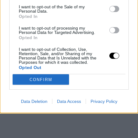
pisztrángvizeket
I want to opt-out of the Sale of my
LIVINGSTON, Mont. (AP) – A hőség miatt rekordmagas
Personal Data.
Opted In
vízhőmérséklet veszélyezteti a pisztrángállományt,
ezért az Egyesült Államok nyugati államaiban délutáni
I want to opt-out of processing my
horgászati tilalmakat vezettek be. A klímaváltozás
Personal Data for Targeted Advertising.
Opted In
Rooby
augusztus 5, 2026
I want to opt-out of Collection, Use,
Még több cikk
Retention, Sale, and/or Sharing of my
Personal Data that Is Unrelated with the
Purposes for which it was collected.
Opted Out
CONFIRM
Data Deletion
Data Access
Privacy Policy