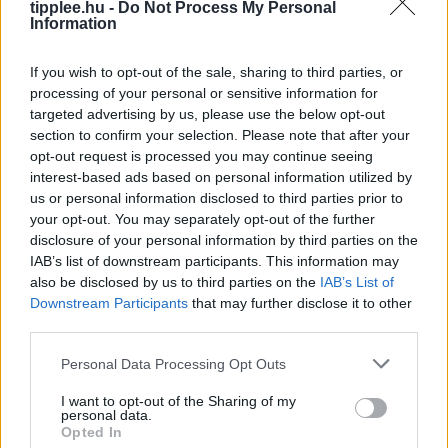
tipplee.hu -
Do Not Process My Personal
fejlesztéseket. A dokumentum szerint a
Information
Rooby
augusztus 6, 2026
If you wish to opt-out of the sale, sharing to third parties, or
processing of your personal or sensitive information for
targeted advertising by us, please use the below opt-out
section to confirm your selection. Please note that after your
opt-out request is processed you may continue seeing
interest-based ads based on personal information utilized by
us or personal information disclosed to third parties prior to
your opt-out. You may separately opt-out of the further
disclosure of your personal information by third parties on the
IAB’s list of downstream participants. This information may
also be disclosed by us to third parties on the
IAB’s List of
Downstream Participants
that may further disclose it to other
Duna Rekord Alacsony Vízszintje:
third parties.
Bénul a Paksi Atomerőmű
Personal Data Processing Opt Outs
A Duna vízszintje rekordalacsony szintre süllyedt
Európa szárazsága miatt, ami miatt Magyarország
I want to opt-out of the Sharing of my
personal data.
kénytelen volt leállítani egyetlen atomerőművét, a
Opted In
Paksi Atomerőművet. A szovjet korszakból származó