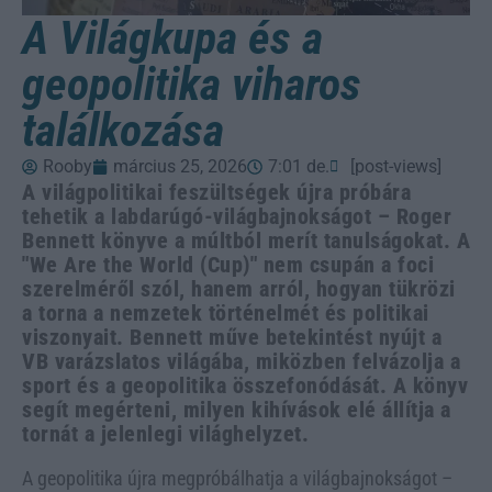
A Világkupa és a
geopolitika viharos
találkozása
Rooby
március 25, 2026
7:01 de.
[post-views]
A világpolitikai feszültségek újra próbára
tehetik a labdarúgó-világbajnokságot – Roger
Bennett könyve a múltból merít tanulságokat. A
"We Are the World (Cup)" nem csupán a foci
szerelméről szól, hanem arról, hogyan tükrözi
a torna a nemzetek történelmét és politikai
viszonyait. Bennett műve betekintést nyújt a
VB varázslatos világába, miközben felvázolja a
sport és a geopolitika összefonódását. A könyv
segít megérteni, milyen kihívások elé állítja a
tornát a jelenlegi világhelyzet.
A geopolitika újra megpróbálhatja a világbajnokságot –