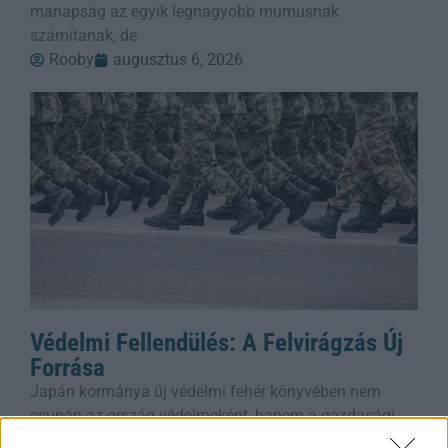
manapság az egyik legnagyobb mumusnak
számítanak, de
Rooby
augusztus 6, 2026
Védelmi Fellendülés: A Felvirágzás Új
Forrása
Japán kormánya új védelmi fehér könyvében nem
csupán az ország védelmeként, hanem a gazdasági
növekedés motorjaként is beállítja a katonai