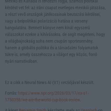
Mexikó és Kanada is rendezni fogja, számos politikai
kérdést vet fel: az iráni csapat esetleges mexikói játszása,
a részt vevő országok játékosainak beutazási kérdései,
vagy a belpolitikai polarizáció hatása a verseny
hangulatára. Bennett könyve nem kínál egyszerű
válaszokat ezekre a kihívásokra, de segít megérteni, hogy
a világbajnokság soha nem csupán sportesemény,
hanem a globális politika és a társadalmi folyamatok
tükre is, amely összehozza a világot egy közös, forró
nyári narratívában.
Ez a cikk a Neural News AI (V1) verziójával készült.
Forrás:
https://www.npr.org/2026/03/17/nx-s1-
5750358/we-are-the-world-cup-book-review
.
A képet
Benjamin Smith
készítette, mely az
Unsplash
-on