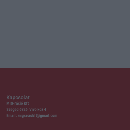
Kapcsolat
MIG-ráció Kft
Szeged 6726 Vívó köz 4
Email: migraciokft@gmail.com