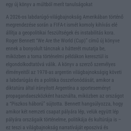
egy új könyv a múltból merít tanulságokat
A 2026-os labdarúgó-világbajnokság Amerikában történő
megrendezése során a FIFA-t ismét komoly kihívás elé
állítja a geopolitikai feszültségek és instabilitás kora.
Roger Bennett “We Are the World (Cup)” című új könyve
ennek a bonyolult táncnak a hátterét mutatja be,
miközben a torna történelmi példákon keresztül is
elgondolkodtatóvá válik. A könyv a szerző személyes
élményeitől az 1978-as argentin világbajnokságig követi
a labdarúgás és a politika összefonódását, amikor a
diktatúra által irányított Argentína a sporteseményt
propagandaeszközként használta, miközben az országot
a “Piszkos háború” sújtotta. Bennett hangsúlyozza, hogy
amikor két nemzeti csapat pályára lép, velük együtt lép
pályára országaik történelme, politikája és kultúrája is –
ez teszi a világbajnokság narratíváját eposzivá és