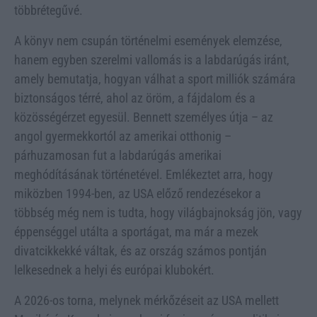
többrétegűvé.
A könyv nem csupán történelmi események elemzése,
hanem egyben szerelmi vallomás is a labdarúgás iránt,
amely bemutatja, hogyan válhat a sport milliók számára
biztonságos térré, ahol az öröm, a fájdalom és a
közösségérzet egyesül. Bennett személyes útja – az
angol gyermekkortól az amerikai otthonig –
párhuzamosan fut a labdarúgás amerikai
meghódításának történetével. Emlékeztet arra, hogy
miközben 1994-ben, az USA előző rendezésekor a
többség még nem is tudta, hogy világbajnokság jön, vagy
éppenséggel utálta a sportágat, ma már a mezek
divatcikkekké váltak, és az ország számos pontján
lelkesednek a helyi és európai klubokért.
A 2026-os torna, melynek mérkőzéseit az USA mellett