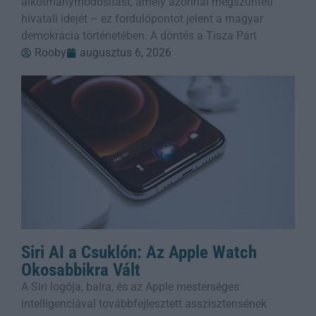
alkotmánymódosítást, amely azonnal megszünteti
hivatali idejét – ez fordulópontot jelent a magyar
demokrácia történetében. A döntés a Tisza Párt
Rooby
augusztus 6, 2026
Siri AI a Csuklón: Az Apple Watch
Okosabbikra Vált
A Siri logója, balra, és az Apple mesterséges
intelligenciával továbbfejlesztett asszisztensének