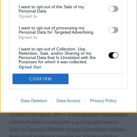
reaktorok
I want to opt-out of the Sale of my
Personal Data.
Rooby
augusztus 5, 2026
Opted In
I want to opt-out of processing my
Personal Data for Targeted Advertising.
Opted In
I want to opt-out of Collection, Use,
Retention, Sale, and/or Sharing of my
Personal Data that Is Unrelated with the
Purposes for which it was collected.
Opted Out
CONFIRM
Aszály és hőség: bezárják a
Data Deletion
Data Access
Privacy Policy
pisztrángvizeket
LIVINGSTON, Mont. (AP) – A hőség miatt rekordmagas
vízhőmérséklet veszélyezteti a pisztrángállományt,
ezért az Egyesült Államok nyugati államaiban délutáni
horgászati tilalmakat vezettek be. A klímaváltozás