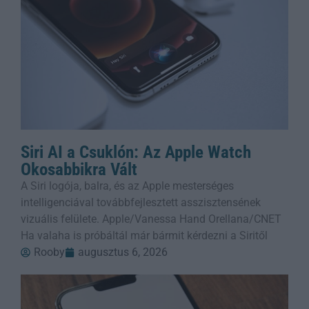
Siri AI a Csuklón: Az Apple Watch
Okosabbikra Vált
A Siri logója, balra, és az Apple mesterséges
intelligenciával továbbfejlesztett asszisztensének
vizuális felülete. Apple/Vanessa Hand Orellana/CNET
Ha valaha is próbáltál már bármit kérdezni a Siritől
Rooby
augusztus 6, 2026