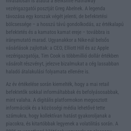
hivatalosan is átadta a Berkshire Hathaway
vezérigazgatói posztját Greg Abelnek. A legenda
távozása egy korszak végét jelenti, de befektetési
bölcsessége – a hosszú távú gondolkodás, az értékalapú
befektetés és a kamatos kamat ereje – továbbra is
iránymutató marad. Ugyanakkor a Nike-nál belsős
vásárlások zajlottak: a CEO, Elliott Hill és az Apple
vezérigazgatója, Tim Cook is többmillió dollár értékben
vásárolt részvényt, jelezve bizalmukat a cég lassabban
haladó átalakulási folyamata ellenére is.
Az év értékelése során kiemelték, hogy a mai retail
befektetők sokkal informáltabbak és befolyásosabbak,
mint valaha. A digitális platformokon megosztott
információk és a közösségi média lehetővé tette
számukra, hogy kollektívan hatást gyakoroljanak a
piacokra, és kitartóbbak legyenek a volatilitás során. A