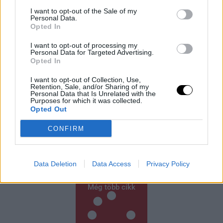
I want to opt-out of the Sale of my
Personal Data.
Opted In
I want to opt-out of processing my
Personal Data for Targeted Advertising.
Opted In
I want to opt-out of Collection, Use,
Retention, Sale, and/or Sharing of my
Aszály és hőség: bezárják a
Personal Data that Is Unrelated with the
Purposes for which it was collected.
pisztrángvizeket
Opted Out
LIVINGSTON, Mont. (AP) – A hőség miatt rekordmagas
CONFIRM
vízhőmérséklet veszélyezteti a pisztrángállományt,
ezért az Egyesült Államok nyugati államaiban délutáni
horgászati tilalmakat vezettek be. A klímaváltozás
Data Deletion
Data Access
Privacy Policy
Rooby
augusztus 5, 2026
Még több cikk