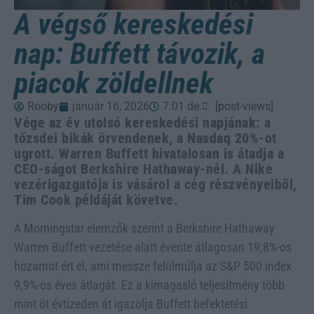
A végső kereskedési
nap: Buffett távozik, a
piacok zöldellnek
Rooby
január 16, 2026
7:01 de.
[post-views]
Vége az év utolsó kereskedési napjának: a
tőzsdei bikák örvendenek, a Nasdaq 20%-ot
ugrott. Warren Buffett hivatalosan is átadja a
CEO-ságot Berkshire Hathaway-nél. A Nike
vezérigazgatója is vásárol a cég részvényeiből,
Tim Cook példáját követve.
A Morningstar elemzők szerint a Berkshire Hathaway
Warren Buffett vezetése alatt évente átlagosan 19,8%-os
hozamot ért el, ami messze felülmúlja az S&P 500 index
9,9%-os éves átlagát. Ez a kimagasló teljesítmény több
mint öt évtizeden át igazolja Buffett befektetési