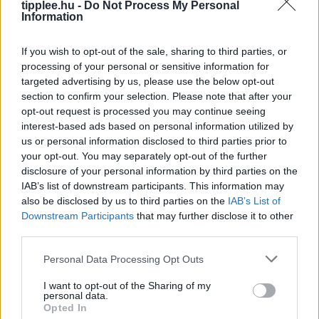
tipplee.hu -
Do Not Process My Personal
Information
If you wish to opt-out of the sale, sharing to third parties, or
processing of your personal or sensitive information for
targeted advertising by us, please use the below opt-out
section to confirm your selection. Please note that after your
opt-out request is processed you may continue seeing
interest-based ads based on personal information utilized by
Duna Rekord Alacsony Vízszintje:
us or personal information disclosed to third parties prior to
Bénul a Paksi Atomerőmű
your opt-out. You may separately opt-out of the further
A Duna vízszintje rekordalacsony szintre süllyedt
disclosure of your personal information by third parties on the
Európa szárazsága miatt, ami miatt Magyarország
IAB’s list of downstream participants. This information may
kénytelen volt leállítani egyetlen atomerőművét, a
also be disclosed by us to third parties on the
IAB’s List of
Downstream Participants
that may further disclose it to other
Paksi Atomerőművet. A szovjet korszakból származó
third parties.
reaktorok
Rooby
augusztus 5, 2026
Personal Data Processing Opt Outs
I want to opt-out of the Sharing of my
personal data.
Opted In