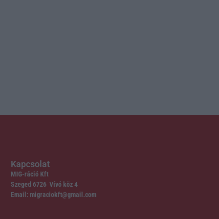
Kapcsolat
MIG-ráció Kft
Szeged 6726 Vívó köz 4
Email: migraciokft@gmail.com