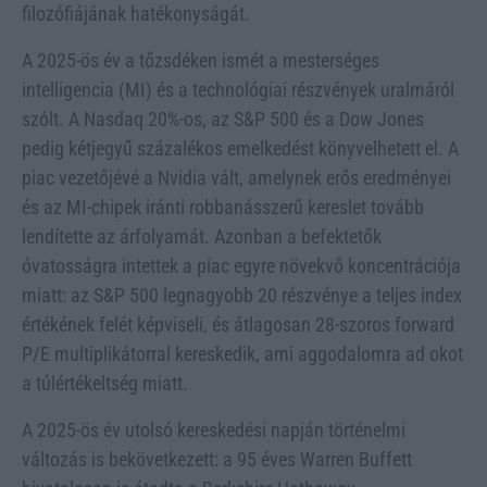
filozófiájának hatékonyságát.
A 2025-ös év a tőzsdéken ismét a mesterséges
intelligencia (MI) és a technológiai részvények uralmáról
szólt. A Nasdaq 20%-os, az S&P 500 és a Dow Jones
pedig kétjegyű százalékos emelkedést könyvelhetett el. A
piac vezetőjévé a Nvidia vált, amelynek erős eredményei
és az MI-chipek iránti robbanásszerű kereslet tovább
lendítette az árfolyamát. Azonban a befektetők
óvatosságra intettek a piac egyre növekvő koncentrációja
miatt: az S&P 500 legnagyobb 20 részvénye a teljes index
értékének felét képviseli, és átlagosan 28-szoros forward
P/E multiplikátorral kereskedik, ami aggodalomra ad okot
a túlértékeltség miatt.
A 2025-ös év utolsó kereskedési napján történelmi
változás is bekövetkezett: a 95 éves Warren Buffett