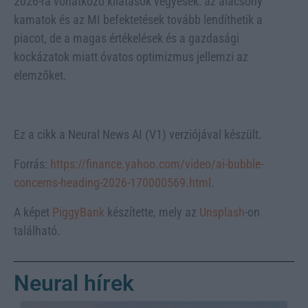
2026-ra vonatkozó kilátások vegyesek: az alacsony
kamatok és az MI befektetések tovább lendíthetik a
piacot, de a magas értékelések és a gazdasági
kockázatok miatt óvatos optimizmus jellemzi az
elemzőket.
Ez a cikk a Neural News AI (V1) verziójával készült.
Forrás:
https://finance.yahoo.com/video/ai-bubble-
concerns-heading-2026-170000569.html
.
A képet
PiggyBank
készítette, mely az
Unsplash
-on
található.
Neural hírek