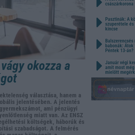
császárkorona 
Pasztinák: A k
szuperétele és
kincse
Balszerencsés 
babonák: Átok 
Péntek 13-án?
 vágy okozza a
Január végi ker
amit most még 
mielőtt megérk
ágot
ektelenség választása, hanem a
obális jelentésében. A jelentés
t gyermekszámot, ami pénzügyi
yenlőtlenség miatt van. Az ENSZ
gélhetési költségek, háborúk és
pítási szabadságot. A felmérés