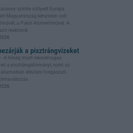
lacsony szintre süllyedt Európa
att Magyarország kénytelen volt
erőművét, a Paksi Atomerőművet. A
azó reaktorok
 2026
bezárják a pisztrángvizeket
– A hőség miatt rekordmagas
eti a pisztrángállományt, ezért az
 államaiban délutáni horgászati
 klímaváltozás
 2026