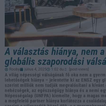
A választás hiánya, nem a
globális szaporodási váls
Rooby
július 4, 2025
1:02 du.
[post-views]
A világ népességi válságának fő oka nem a gyerm
lehetőségek hiánya – jelentette ki az ENSZ egy gl
szerint milliók nem tudják megvalósítani a kíván
nehézségek, az egészségügy hiánya és a nemi eg
Népességalap (UNFPA) kiemelte, hogy a magas me
a megfelelő partner hiánya korlátozza a családala