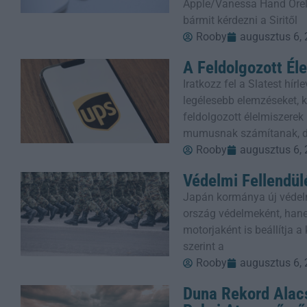
Apple/Vanessa Hand Orel
bármit kérdezni a Siritől
Rooby
augusztus 6,
A Feldolgozott Él
Iratkozz fel a Slatest hí
legélesebb elemzéseket, kr
feldolgozott élelmiszere
mumusnak számítanak, 
Rooby
augusztus 6,
Védelmi Fellendül
Japán kormánya új védel
ország védelmeként, han
motorjaként is beállítja 
szerint a
Rooby
augusztus 6,
Duna Rekord Alacs