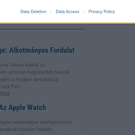
Data Deletion
Data Access
Privacy Policy
ge: Alkotmányos Fordulat
yok Tamás aláírta az
ly azonnal megszünteti hivatali
 jelent a magyar demokrácia
Tisza Párt
 2026
: Az Apple Watch
z Apple mesterséges intelligenciával
ensének vizuális felülete.