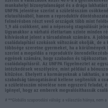
szerint a válaszadók közel 40%-a a gyermeknevel
munkahelyi bizonytalanságot és a drága lakhatást
UNFPA jelentése szerint a születésszám csökken
elutasításából, hanem a reproduktív döntéshozata
felmérésben részt vevő országok több mint feléb
1,9 alá csökkent, ami a népesség stagnálását jele
Ugyanakkor a várható élettartam szinte minden ré
kihívásokat jelent a társadalmak számára. A jobb
családalapítási szokások változását okolják, de a 
többsége szeretne gyermeket, ha a körülmények l
szerint a megoldás a reproduktív önrendelkezésbe
egyének számára, hogy szabadon és tájékozottan
családalapításról. Az UNFPA figyelmeztet az egys
intézkedések veszélyeire, mint például a bónusz
kitűzése. Ehelyett a kormányoknak a lakhatás, a 
szabadság támogatásával kellene segíteniük a csal
a születésszám növelése nem egyszerű feladat, és 
igényel, hogy az emberek megvalósíthassák család
# **Globális szaporodási válság: a választás hiánya, nem a