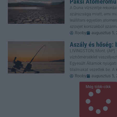
Paksi Atomerőmű
A Duna vízszintje rekorda
szárazsága miatt, ami mi
leállítani egyetlen atom
szovjet korszakból szárm
Rooby
augusztus 5,
Aszály és hőség: 
LIVINGSTON, Mont. (AP) 
vízhőmérséklet veszélyezt
Egyesült Államok nyugati
tilalmakat vezettek be. A
Rooby
augusztus 5,
Még több cikk