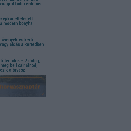
virágról tudni érdemes
özépkor elfeledett
 a modern konyha
növények és kerti
vagy áldás a kertedben
ti teendők – 7 dolog,
meg kell csinálnod,
ezik a tavasz