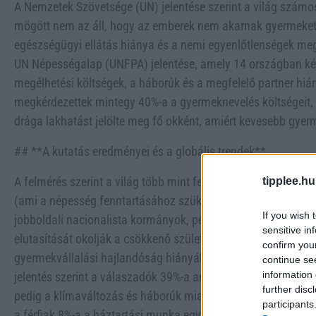
A Nemzetek Szövetsége (UN) jelentése szerint a világ szá
mögött nem az áll, hogy az emberek nem akarnak gyermeke
egészségügyi ellátás hiánya és a nemi egyenlőtlenségek meg
UN Népességalap (UNFPA) jelentése, amely 14 országban kés
megélhetési költségek, a háborúk és a megfelelő partner hiá
megkérdezettek mintegy 40%-a a gyermeknevelés költségeit,
drága lakhatást jelölte meg fő okként, amiért kevesebb gye
## **A kutatás eredményei és a globális trendek**
A felmérés szerint a világ több mint felében a termékenység
tipplee.hu
(ami a népesség fenntartásához szükséges), miközben a várh
If you wish 
jobboldali nacionalista kormányok, például az USA-ban és M
sensitive in
elutasítását okolják a csökkenő születésszámért. Az UNFPA
confirm you
gyermekvállalási hajlandóság hiányából, hanem a reproduktí
continue se
information 
jelentés szerint a válaszadók 39%-a anyagi korlátokat, 21%-
further disc
pedig a klímaváltozás és háborúk miatti félelmet emelte ki, 
participants
a férfiak 8%-a a háztartási munka egyenlőtlen megoszlását j