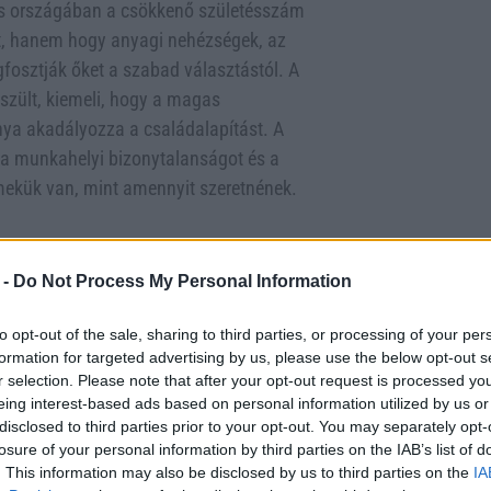
mos országában a csökkenő születésszám
t, hanem hogy anyagi nehézségek, az
fosztják őket a szabad választástól. A
zült, kiemeli, hogy a magas
nya akadályozza a családalapítást. A
 a munkahelyi bizonytalanságot és a
rmekük van, mint amennyit szeretnének.
i ráta már alacsonyabb 2,1 gyermeknél
 -
Do Not Process My Personal Information
ató élettartam világszerte növekszik. A
to opt-out of the sale, sharing to third parties, or processing of your per
agyarországon, gyakran a szülői szerep
formation for targeted advertising by us, please use the below opt-out s
 azonban rámutat, hogy a válság nem a
r selection. Please note that after your opt-out request is processed y
v jogok korlátozottságából adódik. A
eing interest-based ads based on personal information utilized by us or
disclosed to third parties prior to your opt-out. You may separately opt-
a a munkahelyi bizonytalanságot, 19%-a
losure of your personal information by third parties on the IAB’s list of
mint fő akadályt. Emellett a nők 13%-a és
. This information may also be disclosed by us to third parties on the
IA
elölte problémaként.