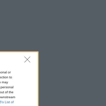
sonal or
ection to
ou may
 personal
out of the
 downstream
B’s List of