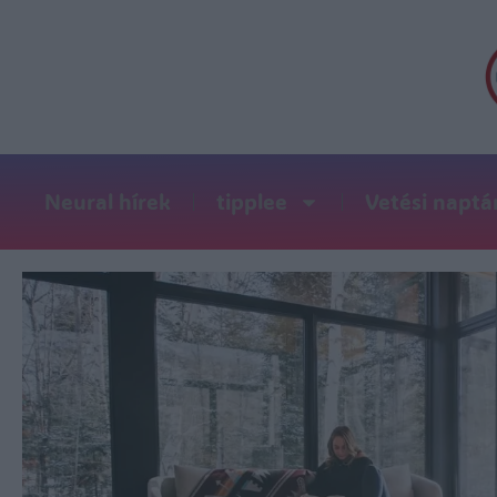
Neural hírek
tipplee
Vetési naptá