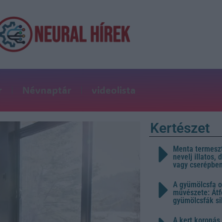
r
Névnaptár
videolista
Kertészet
Menta termeszt
nevelj illatos,
vagy cserépbe
A gyümölcsfa o
művészete: Átf
gyümölcsfák s
A kert koronás 