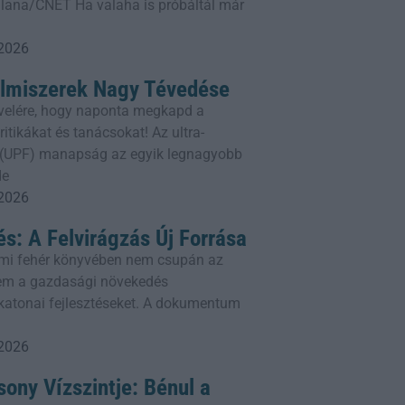
lana/CNET Ha valaha is próbáltál már
 2026
elmiszerek Nagy Tévedése
rlevelére, hogy naponta megkapd a
itikákat és tanácsokat! Az ultra-
k (UPF) manapság az egyik legnagyobb
de
 2026
és: A Felvirágzás Új Forrása
mi fehér könyvében nem csupán az
em a gazdasági növekedés
a katonai fejlesztéseket. A dokumentum
 2026
ony Vízszintje: Bénul a