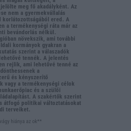
és magas költségeit, a
 jelölte meg fő akadályként. Az
ése nem a gyermekvállalás
l korlátozottságából ered. A
en a termékenységi ráta már az
nti bevándorlás nélkül.
gióban növekszik, ami további
oldali kormányok gyakran a
kutatás szerint a válaszadók
ehetővé tennék. A jelentés
n rejlik, ami lehetővé tenné az
 dönthessenek a
zerű és kényszerítő
ok vagy a termékenységi célok
munkaerőpiac és a szülői
ádalapítást. A szakértők szerint
átfogó politikai változtatásokat
i terveiket.
 vágy hiánya az ok**