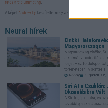
rates-are-plummeting
.
A képet
Andrew Ly
készítette, mely az
Unsplash
-on található.
Neural hírek
Elnöki Hatalomvé
Magyarországon
Magyarország elnöke, Sul
alkotmánymódosítást, ame
idejét – ez fordulópontot
történetében. A döntés a 
Rooby
augusztus 6,
Siri AI a Csuklón
Okosabbikra Vált
A Siri logója, balra, és a
továbbfejlesztett assziszt