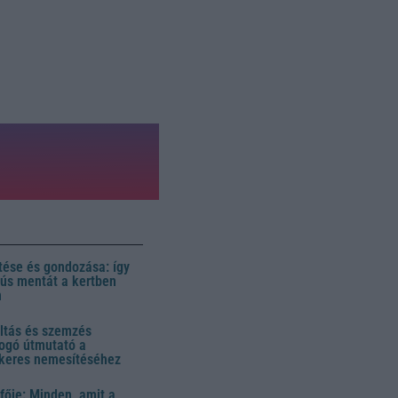
ése és gondozása: így
 dús mentát a kertben
n
ltás és szemzés
ogó útmutató a
ikeres nemesítéséhez
fője: Minden, amit a