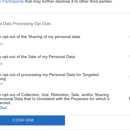
Participants
that may further disclose it to other third parties.
l Data Processing Opt Outs
nyuló egyszerű intézkedések, például a
nok és emberjogi kockázatot hordoznak.
o opt-out of the Sharing of my personal data.
amelyek lehetővé teszik a szabad
In
fizetett szülői szabadság és
ításával. A jelentés szerint Svédország
o opt-out of the Sale of my Personal Data.
mégis alacsony a születésszám, ami azt
In
. A demográfusok szerint a migráció is
to opt-out of processing my Personal Data for Targeted
ing.
ő varázsszernek. A fenntartható
In
gyenlőség javításában rejlik.
o opt-out of Collection, Use, Retention, Sale, and/or Sharing
ersonal Data that Is Unrelated with the Purposes for which it
lected.
Out
CONFIRM
infertility-un-report-says-why-birth-