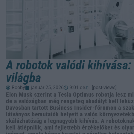
A robotok valódi kihívása: 
világba
Rooby
január 25, 2026
9:01 de.
[post-views]
Elon Musk szerint a Tesla Optimus robotja lesz 
de a valóságban még rengeteg akadályt kell lekü
Davosban tartott Business Insider-fórumon a sza
látványos bemutatók helyett a valós környezetek
skálázhatóság a legnagyobb kihívás. A robotoknak
kell átlépniük, ami fejlettebb érzékelőket és olya