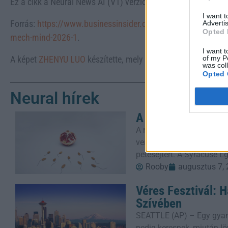
Ez a cikk a Neural News AI (V1) verziójával készült.
I want 
Forrás:
https://www.businessinsider.com/humanoid-robots-ch
Advertis
Opted 
mech-mind-2026-1
.
I want t
of my P
A képet
ZHENYU LUO
készítette, mely az
Unsplash
-on találha
was col
Opted 
Neural hírek
A Hímivarsejtek R
A megtermékenyítést gyak
versenyt, amelyben több m
petesejtért. A Syracuse E
Rooby
augusztus 7,
Véres Fesztivál: 
Szívében
SEATTLE (AP) – Egy gyanú
pedig keresnek, miután löv