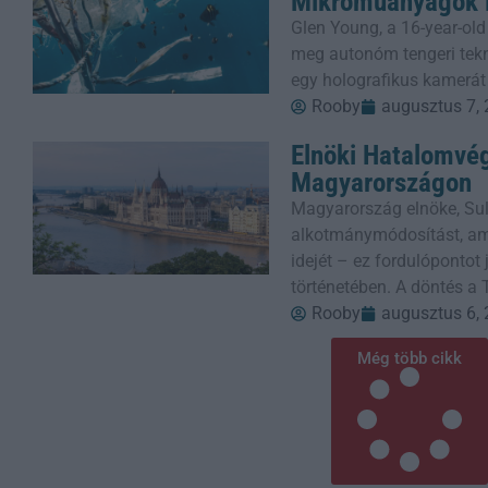
Mikroműanyagok E
Glen Young, a 16-year-old
meg autonóm tengeri tekn
egy holografikus kamerát
Rooby
augusztus 7,
Elnöki Hatalomvé
Magyarországon
Magyarország elnöke, Sul
alkotmánymódosítást, ame
idejét – ez fordulópontot
történetében. A döntés a 
Rooby
augusztus 6,
Még több cikk