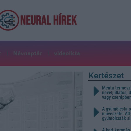
r
Névnaptár
videolista
Kertészet
Menta termeszt
nevelj illatos,
vagy cserépbe
A gyümölcsfa o
művészete: Átf
gyümölcsfák s
A kert koronás 