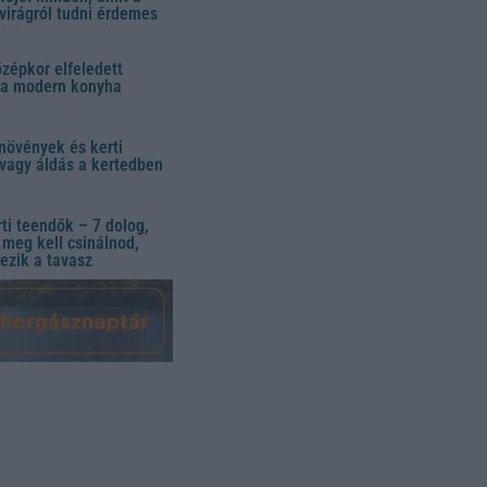
virágról tudni érdemes
özépkor elfeledett
 a modern konyha
növények és kerti
vagy áldás a kertedben
ti teendők – 7 dolog,
meg kell csinálnod,
ezik a tavasz