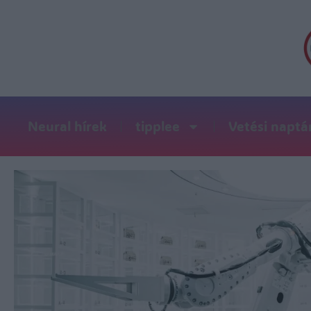
Neural hírek
tipplee
Vetési naptá