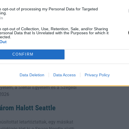
to opt-out of processing my Personal Data for Targeted
allenge-experts-davos-gecko-robotics-
ing.
In
o opt-out of Collection, Use, Retention, Sale, and/or Sharing
ersonal Data that Is Unrelated with the Purposes for which it
tó.
lected.
Out
CONFIRM
ejtett Szövetsége
ran úgy ábrázolják, mint egy intenzív
Data Deletion
Data Access
Privacy Policy
illió hímivarsejt versenyez egyetlen
gyetem, a Sienai Egyetem és a Szegedi
 2026
Három Halott Seattle
sítottat letartóztattak, egy másikat
öldözés tört ki a Space Needle alatti,