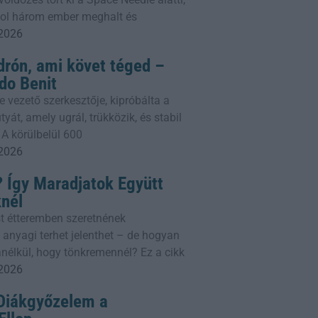
ahol három ember meghalt és
 2026
drón, ami követ téged –
do Benit
e vezető szerkesztője, kipróbálta a
yát, amely ugrál, trükközik, és stabil
 A körülbelül 600
 2026
 Így Maradjatok Együtt
knél
t étteremben szeretnének
 anyagi terhet jelenthet – de hogyan
nélkül, hogy tönkremennél? Ez a cikk
 2026
 Diákgyőzelem a