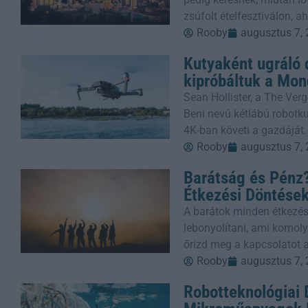
zsúfolt ételfesztiválon, 
Rooby
augusztus 7,
Kutyaként ugráló 
kipróbáltuk a Mon
Sean Hollister, a The Verg
Beni nevű kétlábú robotkut
4K-ban követi a gazdáját.
Rooby
augusztus 7,
Barátság és Pénz?
Étkezési Döntése
A barátok minden étkezés
lebonyolítani, ami komoly
őrizd meg a kapcsolatot a
Rooby
augusztus 7,
Robotteknológiai