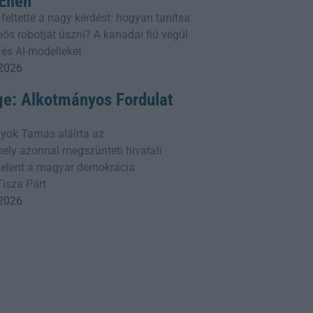
llen
 feltette a nagy kérdést: hogyan tanítsa
ős robotját úszni? A kanadai fiú végül
 és AI-modelleket
 2026
ge: Alkotmányos Fordulat
yok Tamás aláírta az
ly azonnal megszünteti hivatali
 jelent a magyar demokrácia
Tisza Párt
 2026