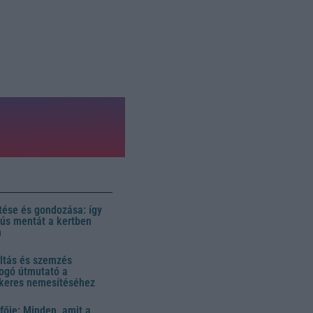
ése és gondozása: így
 dús mentát a kertben
n
ltás és szemzés
ogó útmutató a
ikeres nemesítéséhez
fője: Minden, amit a