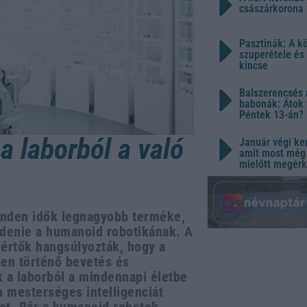
császárkorona 
Pasztinák: A k
szuperétele és
kincse
Balszerencsés 
babonák: Átok 
Péntek 13-án?
a laborból a való
Január végi ker
amit most még 
mielőtt megérk
minden idők legnagyobb terméke,
zdenie a humanoid robotikának. A
kértők hangsúlyozták, hogy a
ben történő bevetés és
 a laborból a mindennapi életbe
n mesterséges intelligenciát