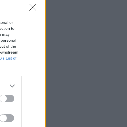
sonal or
ection to
ou may
 personal
out of the
 downstream
B’s List of