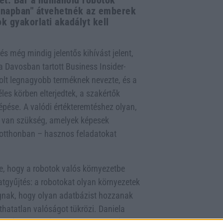
ket. Bár a humanoid robotok
 napban" átvehetnék az emberek
ok gyakorlati akadályt kell
és még mindig jelentős kihívást jelent,
a Davosban tartott Business Insider-
olt legnagyobb terméknek nevezte, és a
es körben elterjedtek, a szakértők
épése. A valódi értékteremtéshez olyan,
 van szükség, amelyek képesek
 otthonban – hasznos feladatokat
e, hogy a robotok valós környezetbe
atgyűjtés: a robotokat olyan környezetek
fognak, hogy olyan adatbázist hozzanak
míthatatlan valóságot tükrözi. Daniela
gatója pedig rámutatott a technológiai