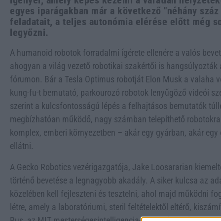
igényel, amely képes kezelni a váratlan helyzete
egyes iparágakban már a következő "néhány száz
feladatait, a teljes autonómia elérése előtt még s
legyőzni.
A humanoid robotok forradalmi ígérete ellenére a valós bevet
ahogyan a világ vezető robotikai szakértői is hangsúlyozták 
fórumon. Bár a Tesla Optimus robotját Elon Musk a valaha v
kung-fu-t bemutató, parkourozó robotok lenyűgöző videói szél
szerint a kulcsfontosságú lépés a felhajtásos bemutatók túll
megbízhatóan működő, nagy számban telepíthető robotokra
komplex, emberi környezetben – akár egy gyárban, akár egy
ellátni.
A Gecko Robotics vezérigazgatója, Jake Loosararian kiemelt
történő bevetése a legnagyobb akadály. A siker kulcsa az ad
közelében kell fejleszteni és tesztelni, ahol majd működni 
létre, amely a laboratóriumi, steril feltételektől eltérő, kiszá
Rus, az MIT mesterségesintelligencia-laboratóriumának igaz