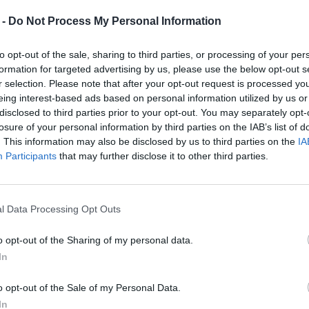
zennyest, addig egy ilyen rendszer
 -
Do Not Process My Personal Information
shoz fejlettebb érzékelők és olyan új AI-
sek lesznek kezelni a korábban nem
to opt-out of the sale, sharing to third parties, or processing of your per
formation for targeted advertising by us, please use the below opt-out s
r selection. Please note that after your opt-out request is processed y
eing interest-based ads based on personal information utilized by us or
otok hasznos bevetésének egyik
disclosed to third parties prior to your opt-out. You may separately opt-
nül tanulni az emberi munkatársaiktól,
losure of your personal information by third parties on the IAB’s list of
instein-szintű” intelligencia
. This information may also be disclosed by us to third parties on the
IA
Participants
that may further disclose it to other third parties.
hány száz napban átvehetnek bizonyos,
s a szolgáltatóiparban. A szakértők
távoli, emberi irányítása – még mindig
l Data Processing Opt Outs
ónak kell lenniük ezzel kapcsolatban. A
 bemutatótermekben, hanem a kaotikus,
o opt-out of the Sharing of my personal data.
In
o opt-out of the Sale of my Personal Data.
In