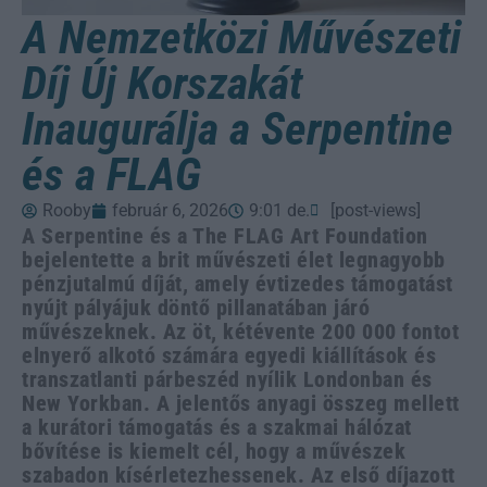
A Nemzetközi Művészeti
Díj Új Korszakát
Inaugurálja a Serpentine
és a FLAG
Rooby
február 6, 2026
9:01 de.
[post-views]
A Serpentine és a The FLAG Art Foundation
bejelentette a brit művészeti élet legnagyobb
pénzjutalmú díját, amely évtizedes támogatást
nyújt pályájuk döntő pillanatában járó
művészeknek. Az öt, kétévente 200 000 fontot
elnyerő alkotó számára egyedi kiállítások és
transzatlanti párbeszéd nyílik Londonban és
New Yorkban. A jelentős anyagi összeg mellett
a kurátori támogatás és a szakmai hálózat
bővítése is kiemelt cél, hogy a művészek
szabadon kísérletezhessenek. Az első díjazott