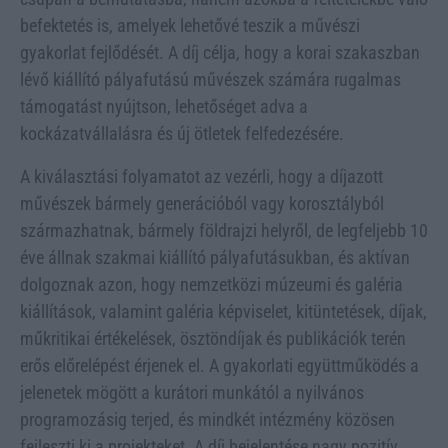
befektetés is, amelyek lehetővé teszik a művészi
gyakorlat fejlődését. A díj célja, hogy a korai szakaszban
lévő kiállító pályafutású művészek számára rugalmas
támogatást nyújtson, lehetőséget adva a
kockázatvállalásra és új ötletek felfedezésére.
A kiválasztási folyamatot az vezérli, hogy a díjazott
művészek bármely generációból vagy korosztályból
származhatnak, bármely földrajzi helyről, de legfeljebb 10
éve állnak szakmai kiállító pályafutásukban, és aktívan
dolgoznak azon, hogy nemzetközi múzeumi és galéria
kiállítások, valamint galéria képviselet, kitüntetések, díjak,
műkritikai értékelések, ösztöndíjak és publikációk terén
erős előrelépést érjenek el. A gyakorlati együttműködés a
jelenetek mögött a kurátori munkától a nyilvános
programozásig terjed, és mindkét intézmény közösen
fejleszti ki a projekteket. A díj bejelentése nagy pozitív