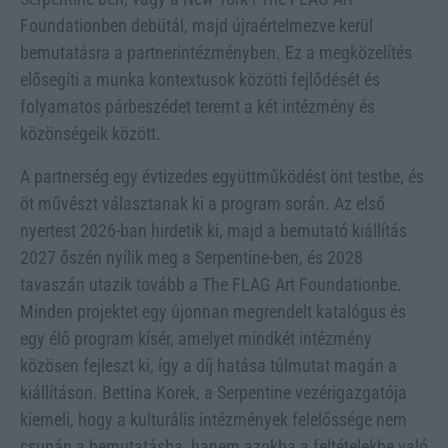
Foundationben debütál, majd újraértelmezve kerül
bemutatásra a partnerintézményben. Ez a megközelítés
elősegíti a munka kontextusok közötti fejlődését és
folyamatos párbeszédet teremt a két intézmény és
közönségeik között.
A partnerség egy évtizedes együttműködést önt testbe, és
öt művészt választanak ki a program során. Az első
nyertest 2026-ban hirdetik ki, majd a bemutató kiállítás
2027 őszén nyílik meg a Serpentine-ben, és 2028
tavaszán utazik tovább a The FLAG Art Foundationbe.
Minden projektet egy újonnan megrendelt katalógus és
egy élő program kísér, amelyet mindkét intézmény
közösen fejleszt ki, így a díj hatása túlmutat magán a
kiállításon. Bettina Korek, a Serpentine vezérigazgatója
kiemeli, hogy a kulturális intézmények felelőssége nem
csupán a bemutatásba, hanem azokba a feltételekbe való