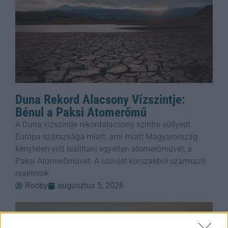
Duna Rekord Alacsony Vízszintje:
Bénul a Paksi Atomerőmű
A Duna vízszintje rekordalacsony szintre süllyedt
Európa szárazsága miatt, ami miatt Magyarország
kénytelen volt leállítani egyetlen atomerőművét, a
Paksi Atomerőművet. A szovjet korszakból származó
reaktorok
Rooby
augusztus 5, 2026