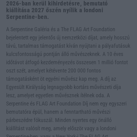
2026-ban kerül kihirdetésre, bemutató
kiállítása 2027 őszén nyílik a londoni
Serpentine-ben.
A Serpentine Galéria és a The FLAG Art Foundation
bejelentett egy jelentős új nemzetközi díjat, amely hosszú
távú, tartalmas támogatást kíván nyújtani a pályafutásuk
kulcsfontosságú pontján álló művészeknek. A 10 éves
időtávot átfogó kezdeményezés összesen 1 millió fontot
oszt szét, amelyet kétévente 200 000 fontos
támogatásként öt egyéni művész kap meg. A díj az
Egyesült Királyság legnagyobb kortárs művészeti díja
lesz, amelyet egyetlen művésznek ítélnek oda. A
Serpentine és FLAG Art Foundation Díj nem egy egyszeri
bemutatóra épül, hanem a fenntartható művészi
párbeszédre fókuszál. Minden nyertes egy önálló
kiállítást valósít meg, amely először vagy a londoni
Serpentine-ben, vagy a New York-i The FLAG Art