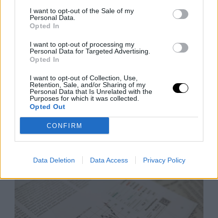
I want to opt-out of the Sale of my
Personal Data.
Opted In
I want to opt-out of processing my
Personal Data for Targeted Advertising.
Opted In
I want to opt-out of Collection, Use,
Az Önmagát Ámító Alelnök
Retention, Sale, and/or Sharing of my
Personal Data that Is Unrelated with the
J D Vance egész felnőtt életét azzal töltötte, hogy
Purposes for which it was collected.
Opted Out
megmagyarázza magát Amerikának, mégis képtelen
önmagának megmagyarázni önmagát. Legújabb
CONFIRM
memoárja, a „Communion" állítólag arról szól, hogyan
Rooby
augusztus 5, 2026
Data Deletion
Data Access
Privacy Policy