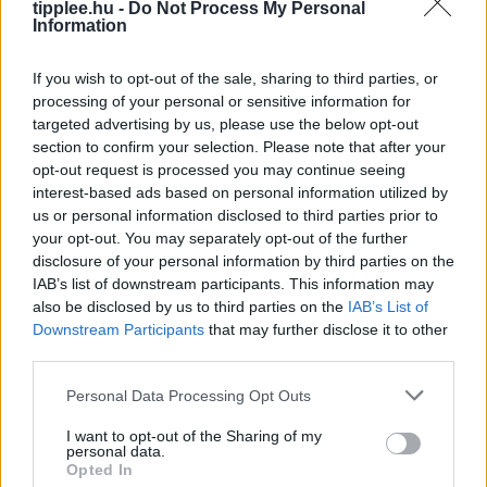
tipplee.hu -
Do Not Process My Personal
Information
If you wish to opt-out of the sale, sharing to third parties, or
processing of your personal or sensitive information for
targeted advertising by us, please use the below opt-out
section to confirm your selection. Please note that after your
opt-out request is processed you may continue seeing
interest-based ads based on personal information utilized by
Aszály és hőség: bezárják a
us or personal information disclosed to third parties prior to
pisztrángvizeket
your opt-out. You may separately opt-out of the further
disclosure of your personal information by third parties on the
LIVINGSTON, Mont. (AP) – A hőség miatt rekordmagas
IAB’s list of downstream participants. This information may
vízhőmérséklet veszélyezteti a pisztrángállományt,
also be disclosed by us to third parties on the
IAB’s List of
ezért az Egyesült Államok nyugati államaiban délutáni
Downstream Participants
that may further disclose it to other
horgászati tilalmakat vezettek be. A klímaváltozás
third parties.
Rooby
augusztus 5, 2026
Personal Data Processing Opt Outs
I want to opt-out of the Sharing of my
personal data.
Opted In