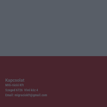
Kapcsolat
MIG-ráció Kft
Szeged 6726 Vívó köz 4
Email: migraciokft@gmail.com