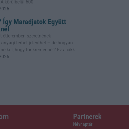
 A körülbelül 600
 2026
 Így Maradjatok Együtt
knél
t étteremben szeretnének
 anyagi terhet jelenthet – de hogyan
nélkül, hogy tönkremennél? Ez a cikk
 2026
lom
Partnerek
Névnaptár