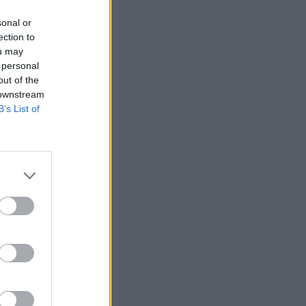
sonal or
ection to
ou may
 personal
out of the
 downstream
B’s List of