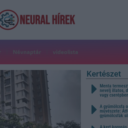
r
Névnaptár
videolista
Kertészet
Menta termeszt
nevelj illatos,
vagy cserépbe
A gyümölcsfa o
művészete: Átf
gyümölcsfák s
A kert koronás 