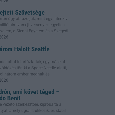
 2026
ejtett Szövetsége
ran úgy ábrázolják, mint egy intenzív
illió hímivarsejt versenyez egyetlen
gyetem, a Sienai Egyetem és a Szegedi
 2026
Három Halott Seattle
sítottat letartóztattak, egy másikat
öldözés tört ki a Space Needle alatti,
ahol három ember meghalt és
 2026
drón, ami követ téged –
do Benit
e vezető szerkesztője, kipróbálta a
yát, amely ugrál, trükközik, és stabil