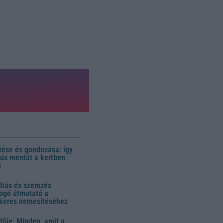
ése és gondozása: így
 dús mentát a kertben
n
ltás és szemzés
ogó útmutató a
ikeres nemesítéséhez
fője: Minden, amit a