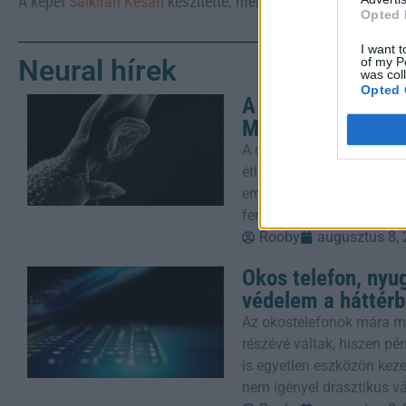
A képet
Saikiran Kesari
készítette, mely az
Unsplash
-on talál
Opted 
I want t
Neural hírek
of my P
was col
Opted 
A Parazita Ami Fe
Menüjét
A ciklosporiasis járvány m
étlapjáról a friss zöldsé
embert érinthet. Az Egye
fertőzés
Rooby
augusztus 8,
Okos telefon, nyug
védelem a háttér
Az okostelefonok mára mi
részévé váltak, hiszen p
is egyetlen eszközön keze
nem igényel drasztikus v