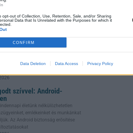
ható.
In
o opt-out of Collection, Use, Retention, Sale, and/or Sharing
ersonal Data that Is Unrelated with the Purposes for which it
lected.
Out
lforgatja Az Éttermek
CONFIRM
iatt több amerikai étterem is levette
geket, miközben a fertőzés több száz
sült Államokban tomboló parazita-
Data Deletion
Data Access
Privacy Policy
 2026
odt szívvel: Android-
ben
ndennapi életünk nélkülözhetetlen
énzügyeinket, emlékeinket és munkánkat
ljük. Az Android biztonság erősítése
áltoztatásokat