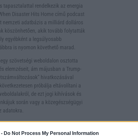
 tapasztalattal rendelkezik az energia
: When Disaster Hits Home című podcast
 nemzeti adatbázis a milliárd dolláros
nak köszönhetően, akik tovább folytatták
ly egyébként a legsúlyosabb
ovábbra is nyomon követhető marad.
egy szövetségi weboldalon osztotta
t és elemzéseit, ám májusban a Trump-
létszámváltozások” hivatkozásával
 következetesen próbálja eltávolítani a
boldalakról, de ezt jogi kihívások és
 munkájuk során vagy a közegészségügyi
z adatokra.
saját weboldalán indította el az
időjárási és klímával összefüggő
 -
Do Not Process My Personal Information