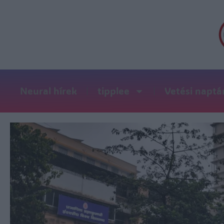
Neural hírek
tipplee
Vetési naptá