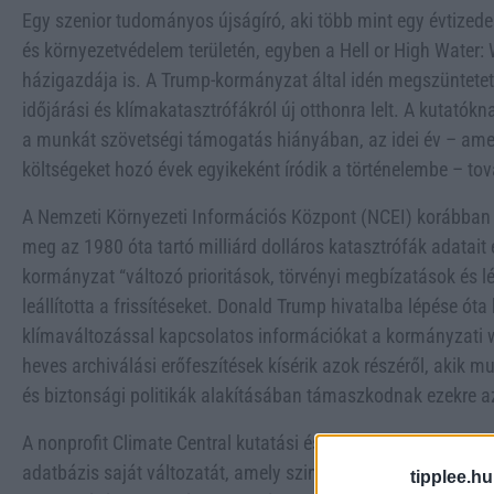
Egy szenior tudományos újságíró, aki több mint egy évtizedes
és környezetvédelem területén, egyben a Hell or High Water
házigazdája is. A Trump-kormányzat által idén megszüntetett
időjárási és klímakatasztrófákról új otthonra lelt. A kutatók
a munkát szövetségi támogatás hiányában, az idei év – ame
költségeket hozó évek egyikeként íródik a történelembe – t
A Nemzeti Környezeti Információs Központ (NCEI) korábban 
meg az 1980 óta tartó milliárd dolláros katasztrófák adatai
kormányzat “változó prioritások, törvényi megbízatások és 
leállította a frissítéseket. Donald Trump hivatalba lépése óta
klímaváltozással kapcsolatos információkat a kormányzati we
heves archiválási erőfeszítések kísérik azok részéről, akik
és biztonsági politikák alakításában támaszkodnak ezekre a
A nonprofit Climate Central kutatási és érdekvédelmi csoport 
adatbázis saját változatát, amely szintén nyomon követi az 
tipplee.hu