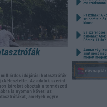
császárkorona 
Pasztinák: A k
szuperétele és
kincse
Balszerencsés 
babonák: Átok 
Péntek 13-án?
atasztrófák
Január végi ker
amit most még 
mielőtt megérk
illiárdos időjárási katasztrófák
újrAélesztette. Az adatok szerint
áros károkat okoztak a természeti
ábbra is nyomon követi az
 katasztrófákat, amelyek egyre