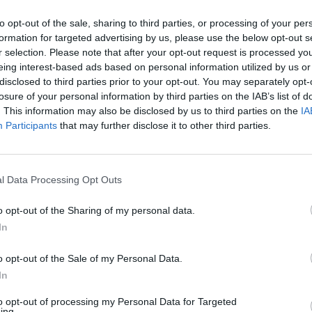
köz 1980 óta gyűjti az adatokat,
ezeti, aki korábban 15 éven át volt a fő
to opt-out of the sale, sharing to third parties, or processing of your per
formation for targeted advertising by us, please use the below opt-out s
idei év első hat hónapjának elemzése
r selection. Please note that after your opt-out request is processed y
d dolláros kárt okozott, ami rekordmagas
eing interest-based ads based on personal information utilized by us or
d dolláros katasztrófa volt, de az 1980-
disclosed to third parties prior to your opt-out. You may separately opt-
losure of your personal information by third parties on the IAB’s list of
ltak, az utóbbi két évben pedig 28,
. This information may also be disclosed by us to third parties on the
IA
lt éves költségek hatszorosára nőttek, és
Participants
that may further disclose it to other third parties.
addig a 2020-as években ez az összeg
úlyosabb költségű erdőtüzével kezdődött a
 mint 60 milliárd dolláros kárt okoztak,
l Data Processing Opt Outs
o opt-out of the Sharing of my personal data.
In
o opt-out of the Sale of my Personal Data.
In
dollar-weather-disaster-revived
.
to opt-out of processing my Personal Data for Targeted
ing.