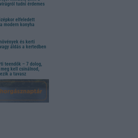
virágról tudni érdemes
özépkor elfeledett
 a modern konyha
növények és kerti
vagy áldás a kertedben
ti teendők – 7 dolog,
meg kell csinálnod,
ezik a tavasz