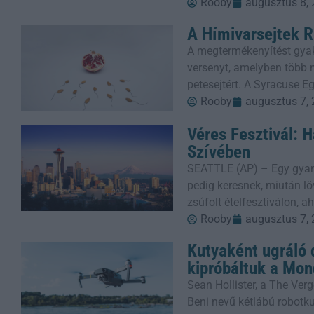
Rooby
augusztus 8,
A Hímivarsejtek R
A megtermékenyítést gyak
versenyt, amelyben több m
petesejtért. A Syracuse E
Rooby
augusztus 7,
Véres Fesztivál: 
Szívében
SEATTLE (AP) – Egy gyanú
pedig keresnek, miután löv
zsúfolt ételfesztiválon, 
Rooby
augusztus 7,
Kutyaként ugráló 
kipróbáltuk a Mon
Sean Hollister, a The Verg
Beni nevű kétlábú robotkut