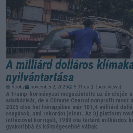
A milliárd dolláros klímak
nyilvántartása
Rooby
november 2, 2025
5:01 du.
[post-views]
A Trump-kormányzat megszüntette az év elején a m
adatbázisát, de a Climate Central nonprofit most 
2025 első hat hónapjában már 101,4 milliárd doll
csapások, ami rekordot jelent. Az új platform tov
inflációval korrigált, 1980 óta történt milliárdos
gyakoribbá és költségesebbé váltak.