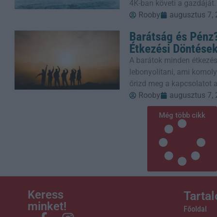
4K-ban követi a gazdáját.
Rooby
augusztus 7,
Barátság és Pénz?
Étkezési Döntése
A barátok minden étkezés
lebonyolítani, ami komoly
őrizd meg a kapcsolatot a
Rooby
augusztus 7,
Még több cikk
Keress
Tarta
minket!
Főoldal