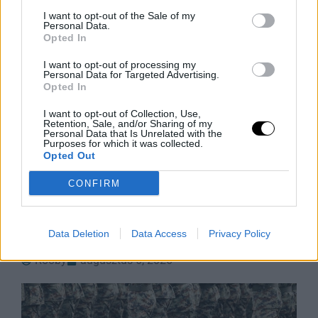
I want to opt-out of the Sale of my
Personal Data.
Opted In
I want to opt-out of processing my
Personal Data for Targeted Advertising.
Opted In
I want to opt-out of Collection, Use,
Retention, Sale, and/or Sharing of my
Personal Data that Is Unrelated with the
A Feldolgozott Élelmiszerek Nagy
Purposes for which it was collected.
Tévedése
Opted Out
Iratkozz fel a Slatest hírlevelére, hogy naponta
CONFIRM
megkapd a legélesebb elemzéseket, kritikákat és
tanácsokat! Az ultra-feldolgozott élelmiszerek (UPF)
manapság az egyik legnagyobb mumusnak
Data Deletion
Data Access
Privacy Policy
számítanak, de
Rooby
augusztus 6, 2026