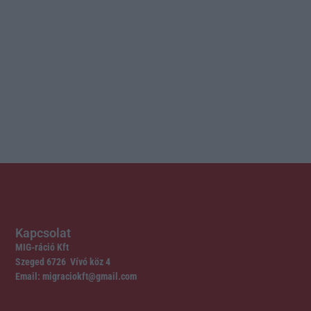
Kapcsolat
MIG-ráció Kft
Szeged 6726 Vívó köz 4
Email: migraciokft@gmail.com