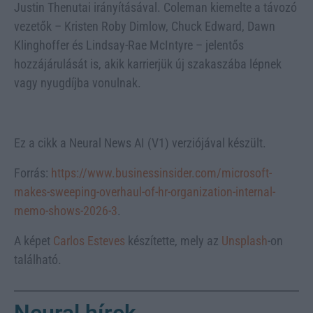
Justin Thenutai irányításával. Coleman kiemelte a távozó
vezetők – Kristen Roby Dimlow, Chuck Edward, Dawn
Klinghoffer és Lindsay-Rae McIntyre – jelentős
hozzájárulását is, akik karrierjük új szakaszába lépnek
vagy nyugdíjba vonulnak.
Ez a cikk a Neural News AI (V1) verziójával készült.
Forrás:
https://www.businessinsider.com/microsoft-
makes-sweeping-overhaul-of-hr-organization-internal-
memo-shows-2026-3
.
A képet
Carlos Esteves
készítette, mely az
Unsplash
-on
található.
Neural hírek