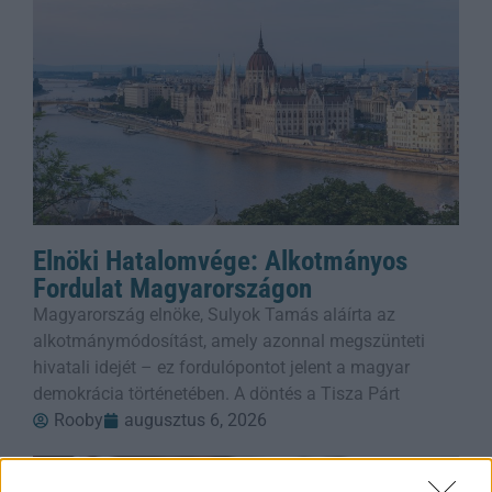
Elnöki Hatalomvége: Alkotmányos
Fordulat Magyarországon
Magyarország elnöke, Sulyok Tamás aláírta az
alkotmánymódosítást, amely azonnal megszünteti
hivatali idejét – ez fordulópontot jelent a magyar
demokrácia történetében. A döntés a Tisza Párt
Rooby
augusztus 6, 2026