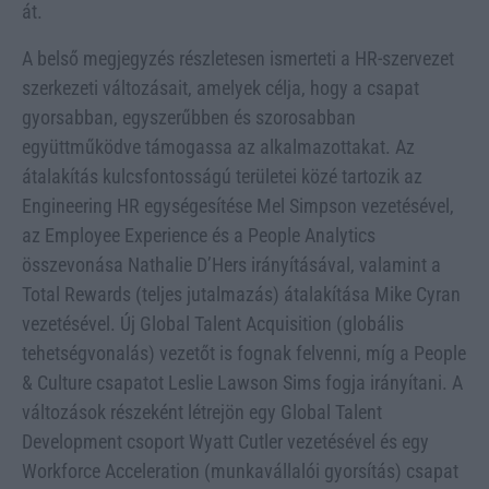
át.
A belső megjegyzés részletesen ismerteti a HR-szervezet
szerkezeti változásait, amelyek célja, hogy a csapat
gyorsabban, egyszerűbben és szorosabban
együttműködve támogassa az alkalmazottakat. Az
átalakítás kulcsfontosságú területei közé tartozik az
Engineering HR egységesítése Mel Simpson vezetésével,
az Employee Experience és a People Analytics
összevonása Nathalie D’Hers irányításával, valamint a
Total Rewards (teljes jutalmazás) átalakítása Mike Cyran
vezetésével. Új Global Talent Acquisition (globális
tehetségvonalás) vezetőt is fognak felvenni, míg a People
& Culture csapatot Leslie Lawson Sims fogja irányítani. A
változások részeként létrejön egy Global Talent
Development csoport Wyatt Cutler vezetésével és egy
Workforce Acceleration (munkavállalói gyorsítás) csapat