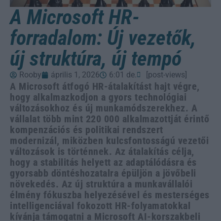
A Microsoft HR-
forradalom: Új vezetők,
új struktúra, új tempó
Rooby
április 1, 2026
6:01 de.
[post-views]
A Microsoft átfogó HR-átalakítást hajt végre,
hogy alkalmazkodjon a gyors technológiai
változásokhoz és új munkamódszerekhez. A
vállalat több mint 220 000 alkalmazottját érintő
kompenzációs és politikai rendszert
modernizál, miközben kulcsfontosságú vezetői
változások is történnek. Az átalakítás célja,
hogy a stabilitás helyett az adaptálódásra és
gyorsabb döntéshozatalra épüljön a jövőbeli
növekedés. Az új struktúra a munkavállalói
élmény fókuszba helyezésével és mesterséges
intelligenciával fokozott HR-folyamatokkal
kívánja támogatni a Microsoft AI-korszakbeli