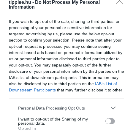
tipplee.hu -
Do Not Process My Personal
Information
If you wish to opt-out of the sale, sharing to third parties, or
processing of your personal or sensitive information for
targeted advertising by us, please use the below opt-out
section to confirm your selection. Please note that after your
opt-out request is processed you may continue seeing
interest-based ads based on personal information utilized by
us or personal information disclosed to third parties prior to
Siri AI a Csuklón: Az Apple Watch
your opt-out. You may separately opt-out of the further
Okosabbikra Vált
disclosure of your personal information by third parties on the
IAB’s list of downstream participants. This information may
A Siri logója, balra, és az Apple mesterséges
also be disclosed by us to third parties on the
IAB’s List of
intelligenciával továbbfejlesztett asszisztensének
Downstream Participants
that may further disclose it to other
vizuális felülete. Apple/Vanessa Hand Orellana/CNET
third parties.
Ha valaha is próbáltál már bármit kérdezni a Siritől
Rooby
augusztus 6, 2026
Personal Data Processing Opt Outs
I want to opt-out of the Sharing of my
personal data.
Opted In