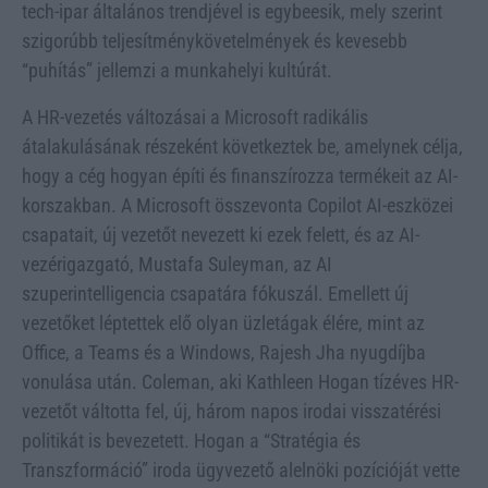
tech-ipar általános trendjével is egybeesik, mely szerint
szigorúbb teljesítménykövetelmények és kevesebb
“puhítás” jellemzi a munkahelyi kultúrát.
A HR-vezetés változásai a Microsoft radikális
átalakulásának részeként következtek be, amelynek célja,
hogy a cég hogyan építi és finanszírozza termékeit az AI-
korszakban. A Microsoft összevonta Copilot AI-eszközei
csapatait, új vezetőt nevezett ki ezek felett, és az AI-
vezérigazgató, Mustafa Suleyman, az AI
szuperintelligencia csapatára fókuszál. Emellett új
vezetőket léptettek elő olyan üzletágak élére, mint az
Office, a Teams és a Windows, Rajesh Jha nyugdíjba
vonulása után. Coleman, aki Kathleen Hogan tízéves HR-
vezetőt váltotta fel, új, három napos irodai visszatérési
politikát is bevezetett. Hogan a “Stratégia és
Transzformáció” iroda ügyvezető alelnöki pozícióját vette