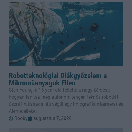
Robotteknológiai Diákgyőzelem a
Mikroműanyagok Ellen
Glen Young, a 16-year-old feltette a nagy kérdést:
hogyan tanítsa meg autonóm tengeri teknős robotját
úszni? A kanadai fiú végül egy holografikus kamerát és
AI-modelleket
Rooby
augusztus 7, 2026