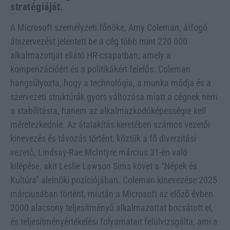
stratégiáját.
A Microsoft személyzeti főnöke, Amy Coleman, átfogó
átszervezést jelentett be a cég több mint 220 000
alkalmazottját ellátó HR-csapatban, amely a
kompenzációért és a politikákért felelős. Coleman
hangsúlyozta, hogy a technológia, a munka módja és a
szervezeti struktúrák gyors változása miatt a cégnek nem
a stabilitásra, hanem az alkalmazkodóképességre kell
méretezkednie. Az átalakítás keretében számos vezetői
kinevezés és távozás történt, köztük a fő diverzitási
vezető, Lindsay-Rae McIntyre március 31-én való
kilépése, akit Leslie Lawson Sims követ a “Népek és
Kultúra” alelnöki pozíciójában. Coleman kinevezése 2025
márciusában történt, miután a Microsoft az előző évben
2000 alacsony teljesítményű alkalmazottat bocsátott el,
és teljesítményértékelési folyamatait felülvizsgálta, ami a