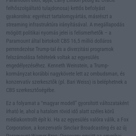
felhőszolgáltató tulajdonosa) kettős befolyást
gyakorolna: egyrészt tartalomgyártás, másrészt a
streaming infrastruktúra irányításával. A megállapodás
mögött politikai nyomás jelei is felismerhetők – a
Paramount által birtokolt CBS 16,5 millió dolláros
perrendezése Trump-tal és a diverzitási programok
felszámolása feltételek voltak az egyesülés
engedélyezéséhez. Kenneth Weinstein, a Trump-
kormányzat korábbi nagykövete lett az ombudsman, és
konzervatív szerkesztők (pl. Bari Weiss) is beléphetnek a
CBS szerkesztőségébe.
Ez a folyamat a “magyar modell” gyorsított változataként
írható le, ahol a hatalom rövid idő alatt széles körű
médiakontrollt épít ki. Ha az egyesülés valóra válik, a Fox
Corporation, a konzervatív Sinclair Broadcasting és az új
Paramount-Warner Bros. Discovery együtt az amerikai