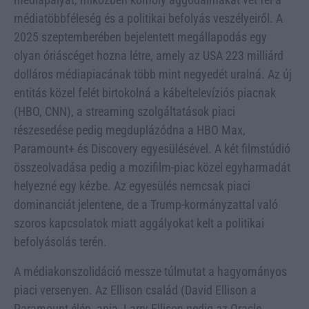
médiatöbbféleség és a politikai befolyás veszélyeiről. A
2025 szeptemberében bejelentett megállapodás egy
olyan óriáscéget hozna létre, amely az USA 223 milliárd
dolláros médiapiacának több mint negyedét uralná. Az új
entitás közel felét birtokolná a kábeltelevíziós piacnak
(HBO, CNN), a streaming szolgáltatások piaci
részesedése pedig megduplázódna a HBO Max,
Paramount+ és Discovery egyesülésével. A két filmstúdió
összeolvadása pedig a mozifilm-piac közel egyharmadát
helyezné egy kézbe. Az egyesülés nemcsak piaci
dominanciát jelentene, de a Trump-kormányzattal való
szoros kapcsolatok miatt aggályokat kelt a politikai
befolyásolás terén.
A médiakonszolidáció messze túlmutat a hagyományos
piaci versenyen. Az Ellison család (David Ellison a
Paramount élén, apja, Larry Ellison pedig az Oracle