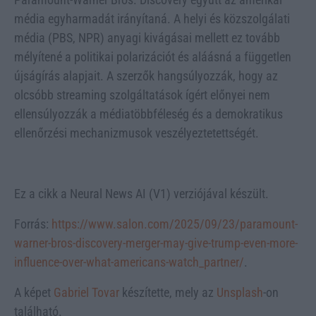
média egyharmadát irányítaná. A helyi és közszolgálati
média (PBS, NPR) anyagi kivágásai mellett ez tovább
mélyítené a politikai polarizációt és aláásná a független
újságírás alapjait. A szerzők hangsúlyozzák, hogy az
olcsóbb streaming szolgáltatások ígért előnyei nem
ellensúlyozzák a médiatöbbféleség és a demokratikus
ellenőrzési mechanizmusok veszélyeztetettségét.
Ez a cikk a Neural News AI (V1) verziójával készült.
Forrás:
https://www.salon.com/2025/09/23/paramount-
warner-bros-discovery-merger-may-give-trump-even-more-
influence-over-what-americans-watch_partner/
.
A képet
Gabriel Tovar
készítette, mely az
Unsplash
-on
található.