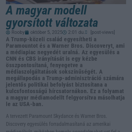
A magyar modell
gyorsított változata
Rooby
október 5, 2025
2:01 du.
[post-views]
A Trump-közeli család egyesítheti a
Paramountot és a Warner Bros. Discoveryt, ami
a médiapiac negyedét uralná. Az egyesülés a
CNN és CBS irányítását is egy kézbe
összpontosítaná, fenyegetve a
médiaszolgáltatások sokszínűségét. A
megállapodás a Trump-adminisztráció számára
jelentős politikai befolyást biztosítana a
kulcsfontosságú hírcsatornákon. Ez a folyamat
a magyar médiamodellt felgyorsítva másolhatja
le az USA-ban.
A tervezett Paramount Skydance és Warner Bros.
Discovery egyesülés forradalmasítaná az amerikai
médiapályát, miközben komoly aggodalmakat vet fel a