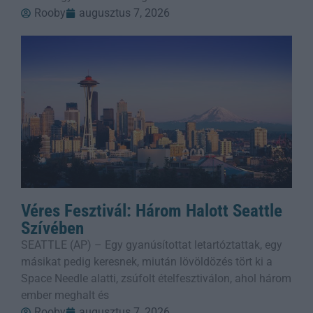
Rooby
augusztus 7, 2026
Véres Fesztivál: Három Halott Seattle
Szívében
SEATTLE (AP) – Egy gyanúsítottat letartóztattak, egy
másikat pedig keresnek, miután lövöldözés tört ki a
Space Needle alatti, zsúfolt ételfesztiválon, ahol három
ember meghalt és
Rooby
augusztus 7, 2026