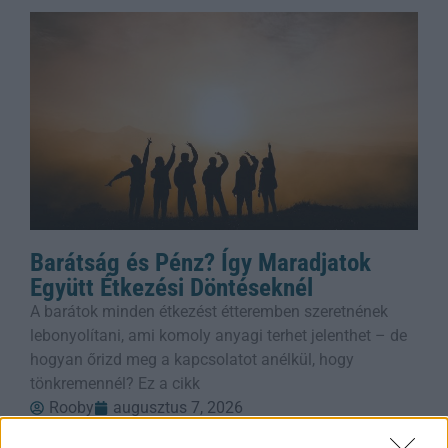
Barátság és Pénz? Így Maradjatok
Együtt Étkezési Döntéseknél
A barátok minden étkezést étteremben szeretnének
lebonyolítani, ami komoly anyagi terhet jelenthet – de
hogyan őrizd meg a kapcsolatot anélkül, hogy
tönkremennél? Ez a cikk
Rooby
augusztus 7, 2026