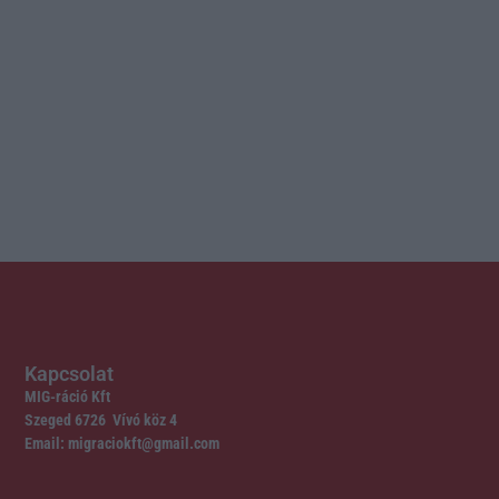
Kapcsolat
MIG-ráció Kft
Szeged 6726 Vívó köz 4
Email: migraciokft@gmail.com