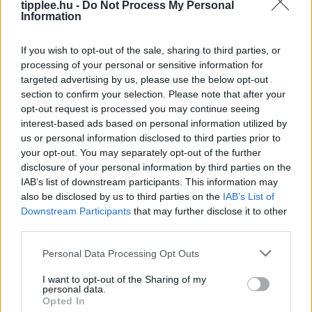
tipplee.hu -
Do Not Process My Personal
Information
If you wish to opt-out of the sale, sharing to third parties, or
processing of your personal or sensitive information for
targeted advertising by us, please use the below opt-out
section to confirm your selection. Please note that after your
opt-out request is processed you may continue seeing
interest-based ads based on personal information utilized by
us or personal information disclosed to third parties prior to
your opt-out. You may separately opt-out of the further
Robotteknológiai Diákgyőzelem a
disclosure of your personal information by third parties on the
Mikroműanyagok Ellen
IAB’s list of downstream participants. This information may
also be disclosed by us to third parties on the
IAB’s List of
Glen Young, a 16-year-old feltette a nagy kérdést:
Downstream Participants
that may further disclose it to other
hogyan tanítsa meg autonóm tengeri teknős robotját
third parties.
úszni? A kanadai fiú végül egy holografikus kamerát és
AI-modelleket
Personal Data Processing Opt Outs
Rooby
augusztus 7, 2026
I want to opt-out of the Sharing of my
personal data.
Opted In