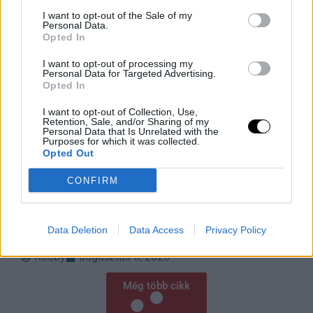
I want to opt-out of the Sale of my
Personal Data.
Opted In
I want to opt-out of processing my
Personal Data for Targeted Advertising.
Opted In
I want to opt-out of Collection, Use,
Retention, Sale, and/or Sharing of my
Personal Data that Is Unrelated with the
Purposes for which it was collected.
Elnöki Hatalomvége: Alkotmányos
Opted Out
Fordulat Magyarországon
CONFIRM
Magyarország elnöke, Sulyok Tamás aláírta az
alkotmánymódosítást, amely azonnal megszünteti
hivatali idejét – ez fordulópontot jelent a magyar
Data Deletion
Data Access
Privacy Policy
demokrácia történetében. A döntés a Tisza Párt
Rooby
augusztus 6, 2026
Még több cikk