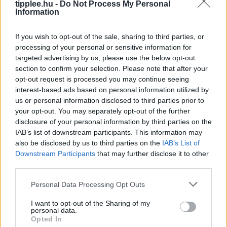
tipplee.hu -
Do Not Process My Personal
Information
If you wish to opt-out of the sale, sharing to third parties, or
processing of your personal or sensitive information for
targeted advertising by us, please use the below opt-out
section to confirm your selection. Please note that after your
opt-out request is processed you may continue seeing
interest-based ads based on personal information utilized by
us or personal information disclosed to third parties prior to
your opt-out. You may separately opt-out of the further
disclosure of your personal information by third parties on the
A kapitalizmus hitelvesztése: Miért
IAB’s list of downstream participants. This information may
fordulnak el még a republikánusok is a
also be disclosed by us to third parties on the
IAB’s List of
szabad piactól?
Downstream Participants
that may further disclose it to other
third parties.
Donald Trump 2026-os választási stratégiája szerint a
demokratákat folyamatosan „szocialistának” és
Personal Data Processing Opt Outs
„kommunistának” bélyegzi, de a legfrissebb
I want to opt-out of the Sharing of my
közvélemény-kutatások szerint a kapitalizmusba vetett
personal data.
hit csökkenése nagyobb problémát
Opted In