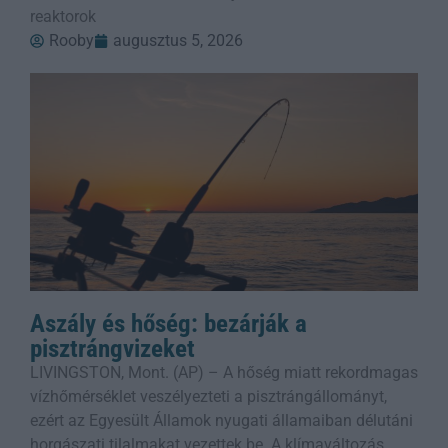
reaktorok
Rooby
augusztus 5, 2026
Aszály és hőség: bezárják a
pisztrángvizeket
LIVINGSTON, Mont. (AP) – A hőség miatt rekordmagas
vízhőmérséklet veszélyezteti a pisztrángállományt,
ezért az Egyesült Államok nyugati államaiban délutáni
horgászati tilalmakat vezettek be. A klímaváltozás