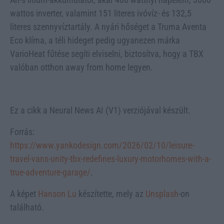
wattos inverter, valamint 151 literes ivóvíz- és 132,5
literes szennyvíztartály. A nyári hőséget a Truma Aventa
Eco klíma, a téli hideget pedig ugyanezen márka
VarioHeat fűtése segíti elviselni, biztosítva, hogy a TBX
valóban otthon away from home legyen.
Ez a cikk a Neural News AI (V1) verziójával készült.
Forrás:
https://www.yankodesign.com/2026/02/10/leisure-
travel-vans-unity-tbx-redefines-luxury-motorhomes-with-a-
true-adventure-garage/
.
A képet
Hanson Lu
készítette, mely az
Unsplash
-on
található.