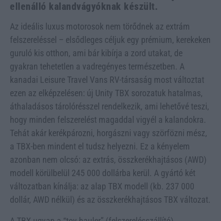
ellenálló kalandvágyóknak készült.
Az ideális luxus motorosok nem törődnek az extrám
felszereléssel – elsődleges céljuk egy prémium, kerekeken
guruló kis otthon, ami bár kibírja a zord utakat, de
gyakran tehetetlen a vadregényes természetben. A
kanadai Leisure Travel Vans RV-társaság most változtat
ezen az elképzelésen: új Unity TBX sorozatuk hatalmas,
áthaladásos tárolórésszel rendelkezik, ami lehetővé teszi,
hogy minden felszerelést magaddal vigyél a kalandokra.
Tehát akár kerékpározni, horgászni vagy szörfözni mész,
a TBX-ben mindent el tudsz helyezni. Ez a kényelem
azonban nem olcsó: az extrás, összkerékhajtásos (AWD)
modell körülbelül 245 000 dollárba kerül. A gyártó két
változatban kínálja: az alap TBX modell (kb. 237 000
dollár, AWD nélkül) és az összkerékhajtásos TBX változat.
A TBX ugyan a “toy hauler” (felszerelésszállító)