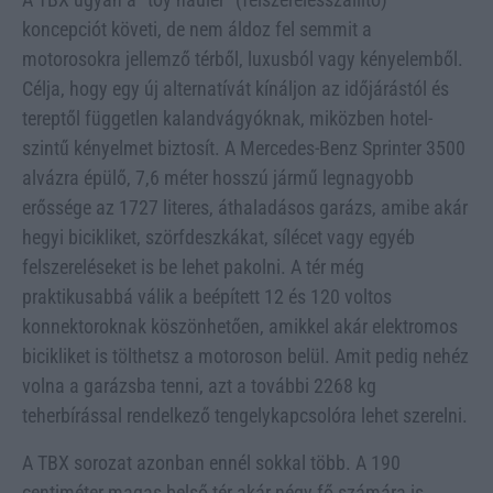
koncepciót követi, de nem áldoz fel semmit a
motorosokra jellemző térből, luxusból vagy kényelemből.
Célja, hogy egy új alternatívát kínáljon az időjárástól és
tereptől független kalandvágyóknak, miközben hotel-
szintű kényelmet biztosít. A Mercedes-Benz Sprinter 3500
alvázra épülő, 7,6 méter hosszú jármű legnagyobb
erőssége az 1727 literes, áthaladásos garázs, amibe akár
hegyi bicikliket, szörfdeszkákat, sílécet vagy egyéb
felszereléseket is be lehet pakolni. A tér még
praktikusabbá válik a beépített 12 és 120 voltos
konnektoroknak köszönhetően, amikkel akár elektromos
bicikliket is tölthetsz a motoroson belül. Amit pedig nehéz
volna a garázsba tenni, azt a további 2268 kg
teherbírással rendelkező tengelykapcsolóra lehet szerelni.
A TBX sorozat azonban ennél sokkal több. A 190
centiméter magas belső tér akár négy fő számára is