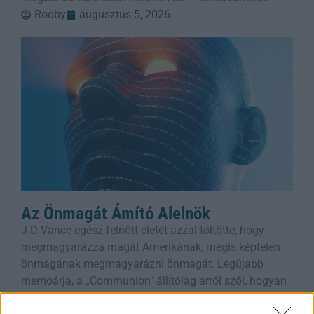
Rooby
augusztus 5, 2026
Az Önmagát Ámító Alelnök
J D Vance egész felnőtt életét azzal töltötte, hogy
megmagyarázza magát Amerikának, mégis képtelen
önmagának megmagyarázni önmagát. Legújabb
memoárja, a „Communion" állítólag arról szól, hogyan
Rooby
augusztus 5, 2026