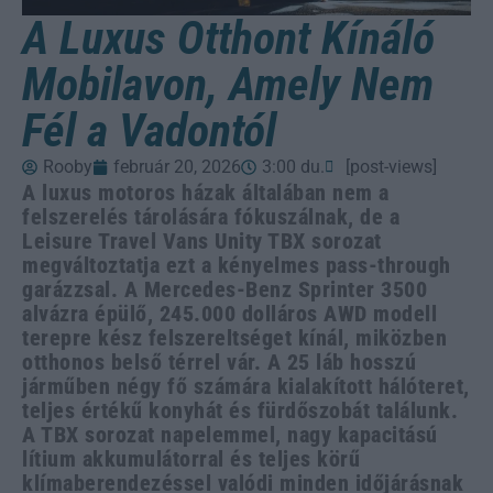
A Luxus Otthont Kínáló
Mobilavon, Amely Nem
Fél a Vadontól
Rooby
február 20, 2026
3:00 du.
[post-views]
A luxus motoros házak általában nem a
felszerelés tárolására fókuszálnak, de a
Leisure Travel Vans Unity TBX sorozat
megváltoztatja ezt a kényelmes pass-through
garázzsal. A Mercedes-Benz Sprinter 3500
alvázra épülő, 245.000 dolláros AWD modell
terepre kész felszereltséget kínál, miközben
otthonos belső térrel vár. A 25 láb hosszú
járműben négy fő számára kialakított hálóteret,
teljes értékű konyhát és fürdőszobát találunk.
A TBX sorozat napelemmel, nagy kapacitású
lítium akkumulátorral és teljes körű
klímaberendezéssel valódi minden időjárásnak