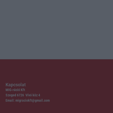
Kapcsolat
MIG-ráció Kft
Szeged 6726 Vívó köz 4
Email: migraciokft@gmail.com