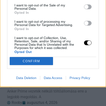
Rooby
augusztus 5, 2026
I want to opt-out of the Sale of my
Personal Data.
Opted In
I want to opt-out of processing my
Personal Data for Targeted Advertising.
Opted In
I want to opt-out of Collection, Use,
Retention, Sale, and/or Sharing of my
Personal Data that Is Unrelated with the
Purposes for which it was collected.
Opted Out
CONFIRM
Anker Prime Vezeték nélküli
Töltőállomás Árcsökkentésben
Data Deletion
Data Access
Privacy Policy
Ha rendet szeretnél tenni az éjjeliszekrényeden, és
egyszerre akár három kütyüt is gyorsan tölteni, az
Anker Prime vezeték nélküli töltőállomása erre a
legjobb megoldás. A
Rooby
augusztus 4, 2026