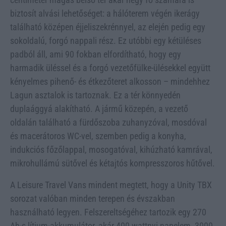
biztosít alvási lehetőséget: a hálóterem végén ikerágy
található középen éjjeliszekrénnyel, az elején pedig egy
sokoldalú, forgó nappali rész. Ez utóbbi egy kétüléses
padból áll, ami 90 fokban elfordítható, hogy egy
harmadik üléssel és a forgó vezetőfülke-ülésekkel együtt
kényelmes pihenő- és étkezőteret alkosson – mindehhez
Lagun asztalok is tartoznak. Ez a tér könnyedén
duplaággyá alakítható. A jármű közepén, a vezető
oldalán található a fürdőszoba zuhanyzóval, mosdóval
és macerátoros WC-vel, szemben pedig a konyha,
indukciós főzőlappal, mosogatóval, kihúzható kamrával,
mikrohullámú sütővel és kétajtós kompresszoros hűtővel.
A Leisure Travel Vans mindent megtett, hogy a Unity TBX
sorozat valóban minden terepen és évszakban
használható legyen. Felszereltségéhez tartozik egy 270
Ah-s lítium-akkumulátor, akár 400 wattnyi napelem, 3000