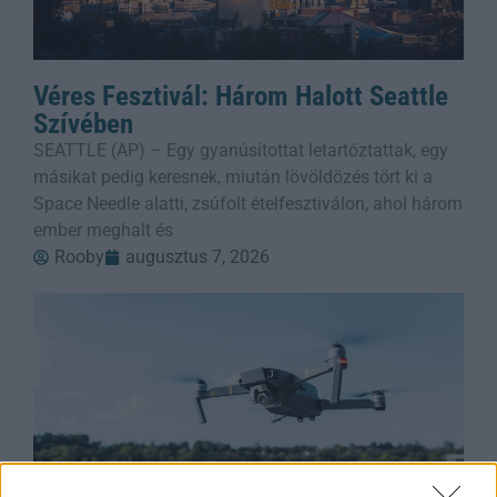
Véres Fesztivál: Három Halott Seattle
Szívében
SEATTLE (AP) – Egy gyanúsítottat letartóztattak, egy
másikat pedig keresnek, miután lövöldözés tört ki a
Space Needle alatti, zsúfolt ételfesztiválon, ahol három
ember meghalt és
Rooby
augusztus 7, 2026