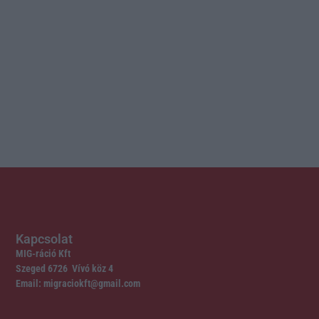
Kapcsolat
MIG-ráció Kft
Szeged 6726 Vívó köz 4
Email: migraciokft@gmail.com