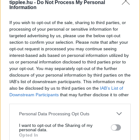
tipplee.hu -
Do Not Process My Personal
Information
Kutyaként ugráló drón, ami követ
If you wish to opt-out of the sale, sharing to third parties, or
téged – kipróbáltuk a Mondo Benit
processing of your personal or sensitive information for
Sean Hollister, a The Verge vezető szerkesztője,
targeted advertising by us, please use the below opt-out
section to confirm your selection. Please note that after your
kipróbálta a Beni nevű kétlábú robotkutyát, amely
opt-out request is processed you may continue seeing
ugrál, trükközik, és stabil 4K-ban követi a gazdáját. A
interest-based ads based on personal information utilized by
körülbelül 600
us or personal information disclosed to third parties prior to
Rooby
augusztus 7, 2026
your opt-out. You may separately opt-out of the further
disclosure of your personal information by third parties on the
IAB’s list of downstream participants. This information may
also be disclosed by us to third parties on the
IAB’s List of
Downstream Participants
that may further disclose it to other
third parties.
Personal Data Processing Opt Outs
I want to opt-out of the Sharing of my
personal data.
Opted In