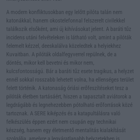
A modern konfliktusokban egy lelőtt pilóta talán nem
katonákkal, hanem okostelefonnal felszerelt civilekkel
találkozik elsőként, ami új kihívásokat jelent. A baráti tűz
incidens utáni felvételeken is látható volt, amint a pilóták
felemelt kézzel, deeskalálva közeledtek a helyiekhez
Kuvaitban. A pilóták oldalfegyverrel repülnek, de a
döntés, mikor kell bevetni és mikor nem,
kulcsfontosságú. Bár a baráti tűz esete tragikus, a helyzet
ennél sokkal rosszabb lehetett volna, ha ellenséges terület
felett történik. A katonaság óriási erőfeszítéseket tesz a
pilóták életben tartásáért, hiszen a tapasztalt aviátorok a
legdrágább és legnehezebben pótolható erőforrások közé
tartoznak. A SERE kiképzés és a katapultálásra való
felkészülés éppen ezért nem csupán egy technikai
készség, hanem egy életmentő mentalitás kialakítását
szolgálja, amelyre a legváratlanabb helyzetekben is