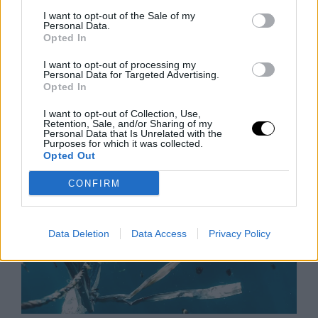
I want to opt-out of the Sale of my
Personal Data.
Barátság és Pénz? Így Maradjatok
Opted In
Együtt Étkezési Döntéseknél
I want to opt-out of processing my
A barátok minden étkezést étteremben szeretnének
Personal Data for Targeted Advertising.
lebonyolítani, ami komoly anyagi terhet jelenthet – de
Opted In
hogyan őrizd meg a kapcsolatot anélkül, hogy
I want to opt-out of Collection, Use,
tönkremennél? Ez a cikk
Retention, Sale, and/or Sharing of my
Personal Data that Is Unrelated with the
Rooby
augusztus 7, 2026
Purposes for which it was collected.
Opted Out
CONFIRM
Data Deletion
Data Access
Privacy Policy