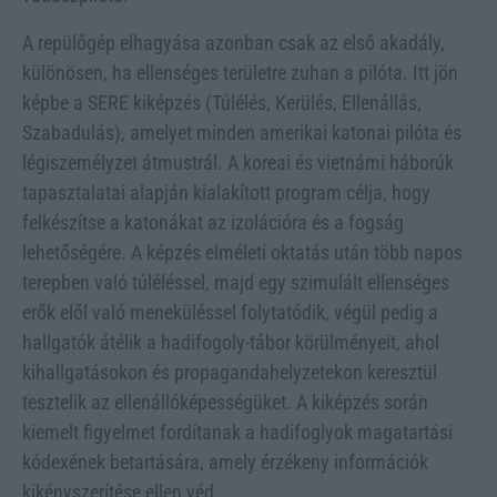
A repülőgép elhagyása azonban csak az első akadály,
különösen, ha ellenséges területre zuhan a pilóta. Itt jön
képbe a SERE kiképzés (Túlélés, Kerülés, Ellenállás,
Szabadulás), amelyet minden amerikai katonai pilóta és
légiszemélyzet átmustrál. A koreai és vietnámi háborúk
tapasztalatai alapján kialakított program célja, hogy
felkészítse a katonákat az izolációra és a fogság
lehetőségére. A képzés elméleti oktatás után több napos
terepben való túléléssel, majd egy szimulált ellenséges
erők elől való meneküléssel folytatódik, végül pedig a
hallgatók átélik a hadifogoly-tábor körülményeit, ahol
kihallgatásokon és propagandahelyzetekon keresztül
tesztelik az ellenállóképességüket. A kiképzés során
kiemelt figyelmet fordítanak a hadifoglyok magatartási
kódexének betartására, amely érzékeny információk
kikényszerítése ellen véd.