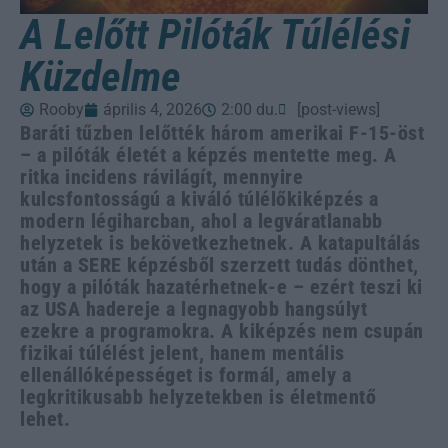
A Lelőtt Pilóták Túlélési
Küzdelme
Rooby
április 4, 2026
2:00 du.
[post-views]
Baráti tűzben lelőtték három amerikai F-15-öst
– a pilóták életét a képzés mentette meg. A
ritka incidens rávilágít, mennyire
kulcsfontosságú a kiváló túlélőkiképzés a
modern légiharcban, ahol a legváratlanabb
helyzetek is bekövetkezhetnek. A katapultálás
után a SERE képzésből szerzett tudás dönthet,
hogy a pilóták hazatérhetnek-e – ezért teszi ki
az USA hadereje a legnagyobb hangsúlyt
ezekre a programokra. A kiképzés nem csupán
fizikai túlélést jelent, hanem mentális
ellenállóképességet is formál, amely a
legkritikusabb helyzetekben is életmentő
lehet.