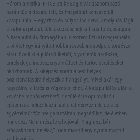
Három amerikai F-15E Strike Eagle vadászbombázó
baráti tűz áldozata lett, és hat pilótát kényszerült
katapultálni – egy ritka és súlyos incidens, amely rávilágít
a katonai pilóták túlélőképzésének kritikus fontosságára.
A katapultálás önmagában is extrém fizikai megterhelés:
a pilótát egy irányított robbanással, másodperc törtrésze
alatt lövelli ki a pilótafülkéből, olyan erők hatására,
amelyek gerincösszenyomódást és tartós sérüléseket
okozhatnak. A kiképzés során a test helyes
pozicionálására helyezik a hangsúlyt, mivel akár egy
hajszálnyi eltérés is végzetes lehet. A katapultálás után a
kevésbé manőverezhető, de túlélésre optimalizált
ejtőernyők nehéz leszállást eredményeznek, de a cél
egyértelmű: “Szinte garantáltan megsérülsz, de életben
maradsz. Nem mész le a hajóval. Kiugrasz, bár
erőszakosan, de élsz,” fogalmazott egy nyugalmazott
vadászpilóta.