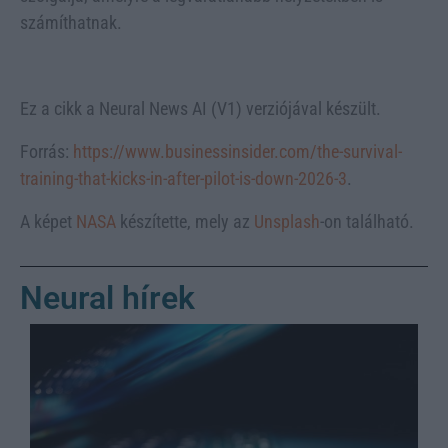
számíthatnak.
Ez a cikk a Neural News AI (V1) verziójával készült.
Forrás:
https://www.businessinsider.com/the-survival-
training-that-kicks-in-after-pilot-is-down-2026-3
.
A képet
NASA
készítette, mely az
Unsplash
-on található.
Neural hírek