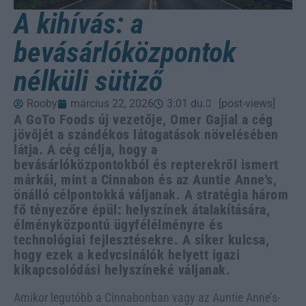
A kihívás: a
bevásárlóközpontok
nélküli sütiző
Rooby
március 22, 2026
3:01 du.
[post-views]
A GoTo Foods új vezetője, Omer Gajial a cég
jövőjét a szándékos látogatások növelésében
látja. A cég célja, hogy a
bevásárlóközpontokból és repterekről ismert
márkái, mint a Cinnabon és az Auntie Anne's,
önálló célpontokká váljanak. A stratégia három
fő tényezőre épül: helyszínek átalakítására,
élményközpontú ügyfélélményre és
technológiai fejlesztésekre. A siker kulcsa,
hogy ezek a kedvcsinálók helyett igazi
kikapcsolódási helyszíneké váljanak.
Amikor legutóbb a Cinnabonban vagy az Auntie Anne’s-