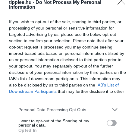
intelligenciával továbbfejlesztett asszisztensének
tipplee.hu -
Do Not Process My Personal
Information
vizuális felülete. Apple/Vanessa Hand Orellana/CNET
Ha valaha is próbáltál már bármit kérdezni a Siritől
If you wish to opt-out of the sale, sharing to third parties, or
Rooby
augusztus 6, 2026
processing of your personal or sensitive information for
targeted advertising by us, please use the below opt-out
section to confirm your selection. Please note that after your
opt-out request is processed you may continue seeing
interest-based ads based on personal information utilized by
us or personal information disclosed to third parties prior to
your opt-out. You may separately opt-out of the further
disclosure of your personal information by third parties on the
IAB’s list of downstream participants. This information may
also be disclosed by us to third parties on the
IAB’s List of
Downstream Participants
that may further disclose it to other
third parties.
A Feldolgozott Élelmiszerek Nagy
Personal Data Processing Opt Outs
Tévedése
I want to opt-out of the Sharing of my
Iratkozz fel a Slatest hírlevelére, hogy naponta
personal data.
megkapd a legélesebb elemzéseket, kritikákat és
Opted In