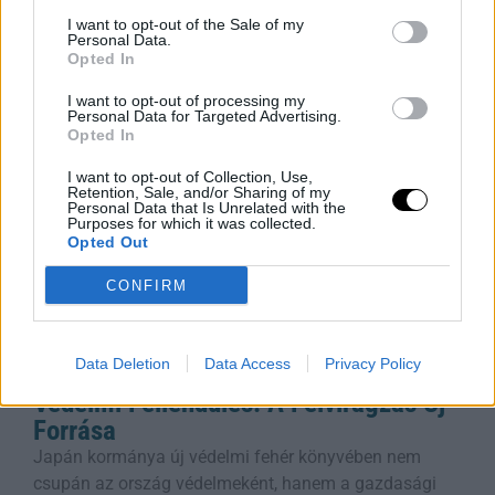
tanácsokat! Az ultra-feldolgozott élelmiszerek (UPF)
I want to opt-out of the Sale of my
manapság az egyik legnagyobb mumusnak
Personal Data.
Opted In
számítanak, de
Rooby
augusztus 6, 2026
I want to opt-out of processing my
Personal Data for Targeted Advertising.
Opted In
I want to opt-out of Collection, Use,
Retention, Sale, and/or Sharing of my
Personal Data that Is Unrelated with the
Purposes for which it was collected.
Opted Out
CONFIRM
Data Deletion
Data Access
Privacy Policy
Védelmi Fellendülés: A Felvirágzás Új
Forrása
Japán kormánya új védelmi fehér könyvében nem
csupán az ország védelmeként, hanem a gazdasági