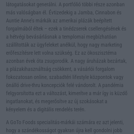
látogatásokat generálni. A portfólió többi része azonban
más valóságban él. Évtizedekig a Jamba, Cinnabon és
Auntie Anne’s márkák az amerikai plázák beépített
forgalmából éltek – ezek a tinédzserek csellengésének és
a hétvégi bevásárlásnak a templomai megbízhatóan
szállították az ügyfeleket anélkül, hogy nagy marketing
erőfeszítésre lett volna szükség. Ez az ökoszisztéma
azonban évek óta zsugorodik. A nagy áruházak bezártak,
a plázakihasználtság csökkent, a vásárlói forgalom
fokozatosan online, szabadtéri lifestyle központok vagy
önálló drive-thru koncepciók felé vándorolt. A pandémia
felgyorsította ezt a változást, kimerítve a már így is küzdő
ingatlanokat, és megerősítve az új szokásokat a
kényelem és a digitális rendelés terén.
A GoTo Foods specialitás-márkái számára ez azt jelenti,
hogy a szándékosságot gyakran újra kell gondolni jobb