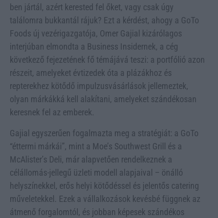
ben jártál, azért kerested fel őket, vagy csak úgy
találomra bukkantál rájuk? Ezt a kérdést, ahogy a GoTo
Foods új vezérigazgatója, Omer Gajial kizárólagos
interjúban elmondta a Business Insidernek, a cég
következő fejezetének fő témájává teszi: a portfólió azon
részeit, amelyeket évtizedek óta a plázákhoz és
repterekhez kötődő impulzusvásárlások jellemeztek,
olyan márkákká kell alakítani, amelyeket szándékosan
keresnek fel az emberek.
Gajial egyszerűen fogalmazta meg a stratégiát: a GoTo
“éttermi márkái”, mint a Moe’s Southwest Grill és a
McAlister’s Deli, már alapvetően rendelkeznek a
célállomás-jellegű üzleti modell alapjaival – önálló
helyszínekkel, erős helyi kötődéssel és jelentős catering
műveletekkel. Ezek a vállalkozások kevésbé függnek az
átmenő forgalomtól, és jobban képesek szándékos