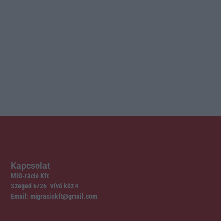
Kapcsolat
MIG-ráció Kft
Szeged 6726 Vívó köz 4
Email: migraciokft@gmail.com