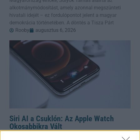
Magyarország elnöke, Sulyok Tamás aláírta az
alkotmánymódosítást, amely azonnal megszünteti
hivatali idejét – ez fordulópontot jelent a magyar
demokrácia történetében. A döntés a Tisza Párt
Rooby
augusztus 6, 2026
Siri AI a Csuklón: Az Apple Watch
Okosabbikra Vált
A Siri logója, balra, és az Apple mesterséges