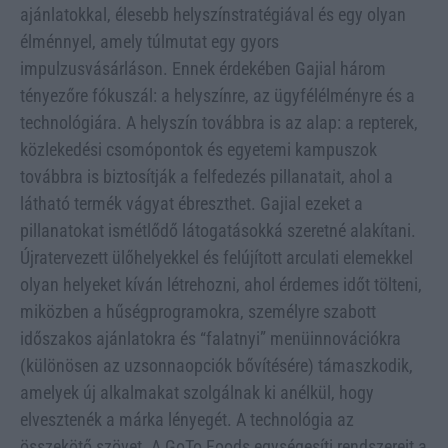
ajánlatokkal, élesebb helyszínstratégiával és egy olyan
élménnyel, amely túlmutat egy gyors
impulzusvásárláson. Ennek érdekében Gajial három
tényezőre fókuszál: a helyszínre, az ügyfélélményre és a
technológiára. A helyszín továbbra is az alap: a repterek,
közlekedési csomópontok és egyetemi kampuszok
továbbra is biztosítják a felfedezés pillanatait, ahol a
látható termék vágyat ébreszthet. Gajial ezeket a
pillanatokat ismétlődő látogatásokká szeretné alakítani.
Újratervezett ülőhelyekkel és felújított arculati elemekkel
olyan helyeket kíván létrehozni, ahol érdemes időt tölteni,
miközben a hűségprogramokra, személyre szabott
időszakos ajánlatokra és “falatnyi” menüinnovációkra
(különösen az uzsonnaopciók bővítésére) támaszkodik,
amelyek új alkalmakat szolgálnak ki anélkül, hogy
elvesztenék a márka lényegét. A technológia az
összekötő szövet. A GoTo Foods egységesíti rendszereit a