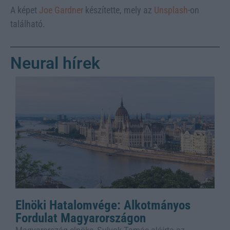
A képet
Joe Gardner
készítette, mely az
Unsplash
-on
található.
Neural hírek
Elnöki Hatalomvége: Alkotmányos
Fordulat Magyarországon