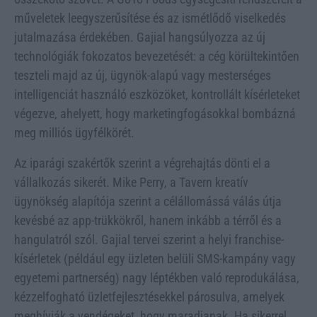
műveletek leegyszerűsítése és az ismétlődő viselkedés
jutalmazása érdekében. Gajial hangsúlyozza az új
technológiák fokozatos bevezetését: a cég körültekintően
teszteli majd az új, ügynök-alapú vagy mesterséges
intelligenciát használó eszközöket, kontrollált kísérleteket
végezve, ahelyett, hogy marketingfogásokkal bombázná
meg milliós ügyfélkörét.
Az iparági szakértők szerint a végrehajtás dönti el a
vállalkozás sikerét. Mike Perry, a Tavern kreatív
ügynökség alapítója szerint a célállomássá válás útja
kevésbé az app-trükkökről, hanem inkább a térről és a
hangulatról szól. Gajial tervei szerint a helyi franchise-
kísérletek (például egy üzleten belüli SMS-kampány vagy
egyetemi partnerség) nagy léptékben való reprodukálása,
kézzelfogható üzletfejlesztésekkel párosulva, amelyek
meghívják a vendégeket, hogy maradjanak. Ha sikerrel