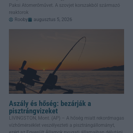
Paksi Atomerőművet. A szovjet korszakból származó
reaktorok
Rooby
augusztus 5, 2026
Aszály és hőség: bezárják a
pisztrángvizeket
LIVINGSTON, Mont. (AP) – A hőség miatt rekordmagas
vízhőmérséklet veszélyezteti a pisztrángállományt,
ezért az Egyesült Államok nyugati államaiban délutáni