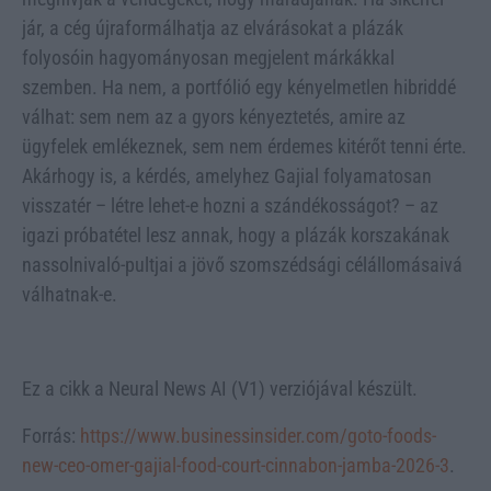
jár, a cég újraformálhatja az elvárásokat a plázák
folyosóin hagyományosan megjelent márkákkal
szemben. Ha nem, a portfólió egy kényelmetlen hibriddé
válhat: sem nem az a gyors kényeztetés, amire az
ügyfelek emlékeznek, sem nem érdemes kitérőt tenni érte.
Akárhogy is, a kérdés, amelyhez Gajial folyamatosan
visszatér – létre lehet-e hozni a szándékosságot? – az
igazi próbatétel lesz annak, hogy a plázák korszakának
nassolnivaló-pultjai a jövő szomszédsági célállomásaivá
válhatnak-e.
Ez a cikk a Neural News AI (V1) verziójával készült.
Forrás:
https://www.businessinsider.com/goto-foods-
new-ceo-omer-gajial-food-court-cinnabon-jamba-2026-3
.