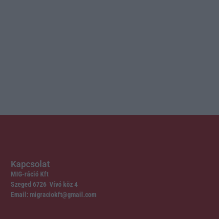
Kapcsolat
MIG-ráció Kft
Szeged 6726 Vívó köz 4
Email: migraciokft@gmail.com