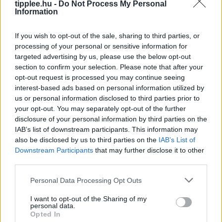
Rooby
augusztus 6, 2026
tipplee.hu -
Do Not Process My Personal
Information
If you wish to opt-out of the sale, sharing to third parties, or
processing of your personal or sensitive information for
targeted advertising by us, please use the below opt-out
section to confirm your selection. Please note that after your
opt-out request is processed you may continue seeing
interest-based ads based on personal information utilized by
us or personal information disclosed to third parties prior to
your opt-out. You may separately opt-out of the further
disclosure of your personal information by third parties on the
IAB’s list of downstream participants. This information may
also be disclosed by us to third parties on the
IAB’s List of
Duna Rekord Alacsony Vízszintje:
Downstream Participants
that may further disclose it to other
Bénul a Paksi Atomerőmű
third parties.
A Duna vízszintje rekordalacsony szintre süllyedt
Európa szárazsága miatt, ami miatt Magyarország
Personal Data Processing Opt Outs
kénytelen volt leállítani egyetlen atomerőművét, a
I want to opt-out of the Sharing of my
Paksi Atomerőművet. A szovjet korszakból származó
personal data.
Opted In
reaktorok