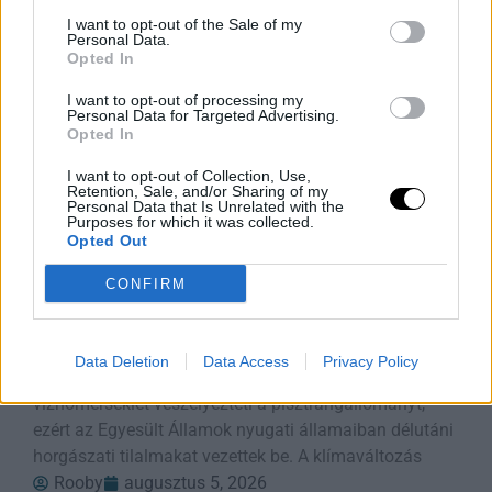
Rooby
augusztus 5, 2026
I want to opt-out of the Sale of my
Personal Data.
Opted In
I want to opt-out of processing my
Personal Data for Targeted Advertising.
Opted In
I want to opt-out of Collection, Use,
Retention, Sale, and/or Sharing of my
Personal Data that Is Unrelated with the
Purposes for which it was collected.
Opted Out
CONFIRM
Aszály és hőség: bezárják a
pisztrángvizeket
Data Deletion
Data Access
Privacy Policy
LIVINGSTON, Mont. (AP) – A hőség miatt rekordmagas
vízhőmérséklet veszélyezteti a pisztrángállományt,
ezért az Egyesült Államok nyugati államaiban délutáni
horgászati tilalmakat vezettek be. A klímaváltozás
Rooby
augusztus 5, 2026