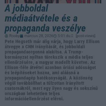
A jobboldal
médiaátvétele és a
propaganda veszélye
Rooby
március 28, 2026
5:01 du.
[post-views]
Pete Hegseth már alig várja, hogy Larry Ellison
átvegye a CNN irányítását, és jobboldali
propagandaorgonná alakítsa. A Trump-
kormányzat nyíltan törekszik a média teljes
ellenőrzésére, a magyar modellt követve. Az
Ellison-féle átvétel azonban óriási adósságot
és leépítéseket hozna, ami aláásná a
propagandagép hatékonyságát. A közönség
végül továbbállhat a túlzottan irányított
csatornákról, mert egy ilyen nagy és sokszínű
országban lehetetlen teljes
információellenőrzést elérni.