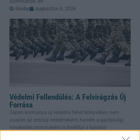
számítanak, de
Rooby
augusztus 6, 2026
Védelmi Fellendülés: A Felvirágzás Új
Forrása
Japán kormánya új védelmi fehér könyvében nem
csupán az ország védelmeként, hanem a gazdasági
növekedés motorjaként is beállítja a katonai
fejlesztéseket. A dokumentum szerint a