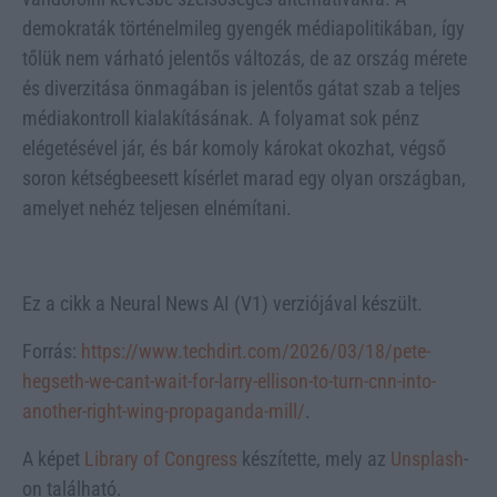
demokraták történelmileg gyengék médiapolitikában, így
tőlük nem várható jelentős változás, de az ország mérete
és diverzitása önmagában is jelentős gátat szab a teljes
médiakontroll kialakításának. A folyamat sok pénz
elégetésével jár, és bár komoly károkat okozhat, végső
soron kétségbeesett kísérlet marad egy olyan országban,
amelyet nehéz teljesen elnémítani.
Ez a cikk a Neural News AI (V1) verziójával készült.
Forrás:
https://www.techdirt.com/2026/03/18/pete-
hegseth-we-cant-wait-for-larry-ellison-to-turn-cnn-into-
another-right-wing-propaganda-mill/
.
A képet
Library of Congress
készítette, mely az
Unsplash
-
on található.