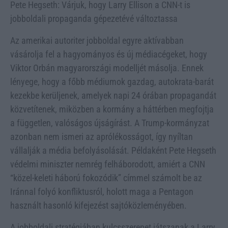
Pete Hegseth: Várjuk, hogy Larry Ellison a CNN-t is
jobboldali propaganda gépezetévé változtassa
Az amerikai autoriter jobboldal egyre aktívabban
vásárolja fel a hagyományos és új médiacégeket, hogy
Viktor Orbán magyarországi modelljét másolja. Ennek
lényege, hogy a főbb médiumok gazdag, autokrata-barát
kezekbe kerüljenek, amelyek napi 24 órában propagandát
közvetítenek, miközben a kormány a háttérben megfojtja
a független, valóságos újságírást. A Trump-kormányzat
azonban nem ismeri az aprólékosságot, így nyíltan
vállalják a média befolyásolását. Példaként Pete Hegseth
védelmi miniszter nemrég felháborodott, amiért a CNN
“közel-keleti háború fokozódik” címmel számolt be az
Iránnal folyó konfliktusról, holott maga a Pentagon
használt hasonló kifejezést sajtóközleményében.
A jobboldali stratégiában kulcsszerepet játszanak a Larry