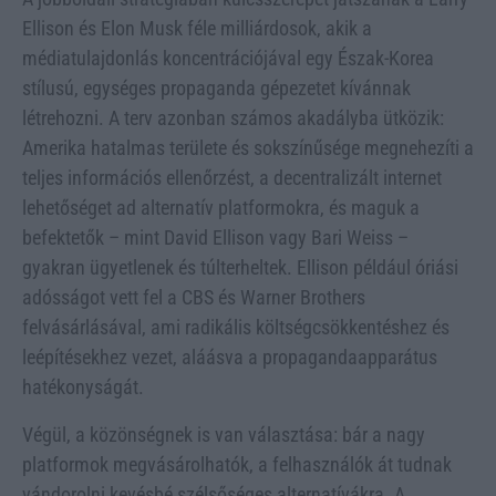
Ellison és Elon Musk féle milliárdosok, akik a
médiatulajdonlás koncentrációjával egy Észak-Korea
stílusú, egységes propaganda gépezetet kívánnak
létrehozni. A terv azonban számos akadályba ütközik:
Amerika hatalmas területe és sokszínűsége megnehezíti a
teljes információs ellenőrzést, a decentralizált internet
lehetőséget ad alternatív platformokra, és maguk a
befektetők – mint David Ellison vagy Bari Weiss –
gyakran ügyetlenek és túlterheltek. Ellison például óriási
adósságot vett fel a CBS és Warner Brothers
felvásárlásával, ami radikális költségcsökkentéshez és
leépítésekhez vezet, aláásva a propagandaapparátus
hatékonyságát.
Végül, a közönségnek is van választása: bár a nagy
platformok megvásárolhatók, a felhasználók át tudnak
vándorolni kevésbé szélsőséges alternatívákra. A