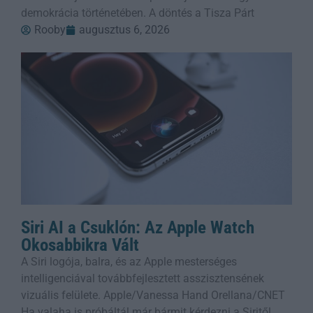
demokrácia történetében. A döntés a Tisza Párt
Rooby
augusztus 6, 2026
Siri AI a Csuklón: Az Apple Watch
Okosabbikra Vált
A Siri logója, balra, és az Apple mesterséges
intelligenciával továbbfejlesztett asszisztensének
vizuális felülete. Apple/Vanessa Hand Orellana/CNET
Ha valaha is próbáltál már bármit kérdezni a Siritől