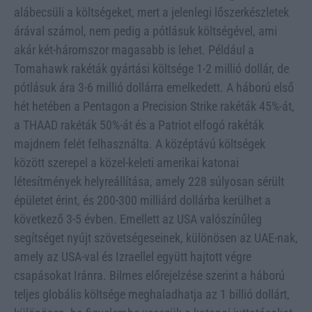
alábecsüli a költségeket, mert a jelenlegi lőszerkészletek
árával számol, nem pedig a pótlásuk költségével, ami
akár két-háromszor magasabb is lehet. Például a
Tomahawk rakéták gyártási költsége 1-2 millió dollár, de
pótlásuk ára 3-6 millió dollárra emelkedett. A háború első
hét hetében a Pentagon a Precision Strike rakéták 45%-át,
a THAAD rakéták 50%-át és a Patriot elfogó rakéták
majdnem felét felhasználta. A középtávú költségek
között szerepel a közel-keleti amerikai katonai
létesítmények helyreállítása, amely 228 súlyosan sérült
épületet érint, és 200-300 milliárd dollárba kerülhet a
következő 3-5 évben. Emellett az USA valószínűleg
segítséget nyújt szövetségeseinek, különösen az UAE-nak,
amely az USA-val és Izraellel együtt hajtott végre
csapásokat Iránra. Bilmes előrejelzése szerint a háború
teljes globális költsége meghaladhatja az 1 billió dollárt,