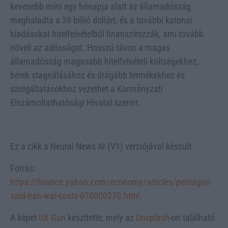
kevesebb mint egy hónapja alatt az államadósság
meghaladta a 39 billió dollárt, és a további katonai
kiadásokat hitelfelvételből finanszírozzák, ami tovább
növeli az adósságot. Hosszú távon a magas
államadósság magasabb hitelfelvételi költségekhez,
bérek stagnálásához és drágább termékekhez és
szolgáltatásokhoz vezethet a Kormányzati
Elszámoltathatósági Hivatal szerint.
Ez a cikk a Neural News AI (V1) verziójával készült.
Forrás:
https://finance.yahoo.com/economy/articles/pentagon-
said-iran-war-costs-070000270.html
.
A képet
UX Gun
készítette, mely az
Unsplash
-on található.