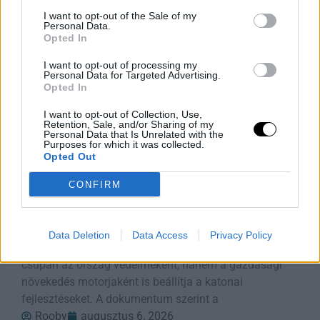
Rooby
augusztus 6, 2026
I want to opt-out of the Sale of my
Personal Data.
Opted In
I want to opt-out of processing my
Personal Data for Targeted Advertising.
Opted In
I want to opt-out of Collection, Use,
Retention, Sale, and/or Sharing of my
Personal Data that Is Unrelated with the
Purposes for which it was collected.
Opted Out
CONFIRM
Védelmi Fellendülés: A Felvirágzás Új
Forrása
Data Deletion
Data Access
Privacy Policy
Japán kormánya új védelmi fehér könyvében nem
csupán az ország védelmeként, hanem a gazdasági
növekedés motorjaként is beállítja a katonai
fejlesztéseket. A dokumentum szerint a
Rooby
augusztus 6, 2026