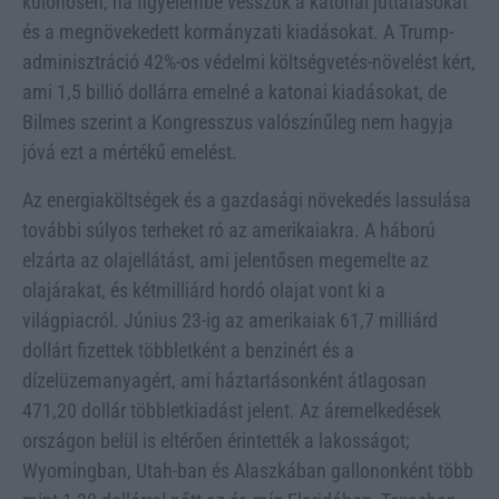
különösen, ha figyelembe vesszük a katonai juttatásokat
és a megnövekedett kormányzati kiadásokat. A Trump-
adminisztráció 42%-os védelmi költségvetés-növelést kért,
ami 1,5 billió dollárra emelné a katonai kiadásokat, de
Bilmes szerint a Kongresszus valószínűleg nem hagyja
jóvá ezt a mértékű emelést.
Az energiaköltségek és a gazdasági növekedés lassulása
további súlyos terheket ró az amerikaiakra. A háború
elzárta az olajellátást, ami jelentősen megemelte az
olajárakat, és kétmilliárd hordó olajat vont ki a
világpiacról. Június 23-ig az amerikaiak 61,7 milliárd
dollárt fizettek többletként a benzinért és a
dízelüzemanyagért, ami háztartásonként átlagosan
471,20 dollár többletkiadást jelent. Az áremelkedések
országon belül is eltérően érintették a lakosságot;
Wyomingban, Utah-ban és Alaszkában gallononként több