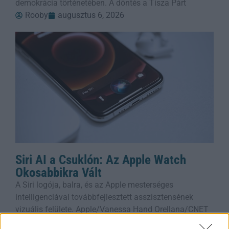
demokrácia történetében. A döntés a Tisza Párt
Rooby
augusztus 6, 2026
Siri AI a Csuklón: Az Apple Watch
Okosabbikra Vált
A Siri logója, balra, és az Apple mesterséges
intelligenciával továbbfejlesztett asszisztensének
vizuális felülete. Apple/Vanessa Hand Orellana/CNET
Ha valaha is próbáltál már bármit kérdezni a Siritől