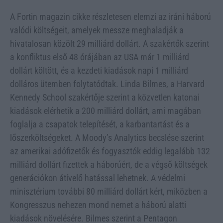
A Fortin magazin cikke részletesen elemzi az iráni háború
valódi költségeit, amelyek messze meghaladják a
hivatalosan közölt 29 milliárd dollárt. A szakértők szerint
a konfliktus első 48 órájában az USA már 1 milliárd
dollárt költött, és a kezdeti kiadások napi 1 milliárd
dolláros ütemben folytatódtak. Linda Bilmes, a Harvard
Kennedy School szakértője szerint a közvetlen katonai
kiadások elérhetik a 200 milliárd dollárt, ami magában
foglalja a csapatok telepítését, a karbantartást és a
lőszerköltségeket. A Moody’s Analytics becslése szerint
az amerikai adófizetők és fogyasztók eddig legalább 132
milliárd dollárt fizettek a háborúért, de a végső költségek
generációkon átívelő hatással lehetnek. A védelmi
minisztérium további 80 milliárd dollárt kért, miközben a
Kongresszus nehezen mond nemet a háború alatti
kiadások növelésére. Bilmes szerint a Pentagon