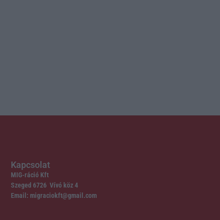
Kapcsolat
MIG-ráció Kft
Szeged 6726 Vívó köz 4
Email: migraciokft@gmail.com