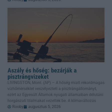
Aszály és hőség: bezárják a
pisztrángvizeket
LIVINGSTON, Mont. (AP) – A hőség miatt rekordmagas
vízhőmérséklet veszélyezteti a pisztrángállományt,
ezért az Egyesült Államok nyugati államaiban délutáni
horgászati tilalmakat vezettek be. A klímaváltozás
Rooby
augusztus 5, 2026