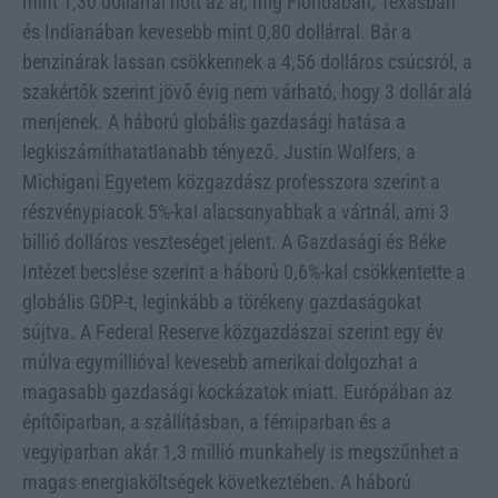
mint 1,30 dollárral nőtt az ár, míg Floridában, Texasban
és Indianában kevesebb mint 0,80 dollárral. Bár a
benzinárak lassan csökkennek a 4,56 dolláros csúcsról, a
szakértők szerint jövő évig nem várható, hogy 3 dollár alá
menjenek. A háború globális gazdasági hatása a
legkiszámíthatatlanabb tényező. Justin Wolfers, a
Michigani Egyetem közgazdász professzora szerint a
részvénypiacok 5%-kal alacsonyabbak a vártnál, ami 3
billió dolláros veszteséget jelent. A Gazdasági és Béke
Intézet becslése szerint a háború 0,6%-kal csökkentette a
globális GDP-t, leginkább a törékeny gazdaságokat
sújtva. A Federal Reserve közgazdászai szerint egy év
múlva egymillióval kevesebb amerikai dolgozhat a
magasabb gazdasági kockázatok miatt. Európában az
építőiparban, a szállításban, a fémiparban és a
vegyiparban akár 1,3 millió munkahely is megszűnhet a
magas energiaköltségek következtében. A háború