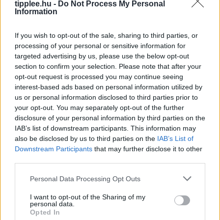
tipplee.hu -
Do Not Process My Personal
Rooby
augusztus 6, 2026
Information
If you wish to opt-out of the sale, sharing to third parties, or
processing of your personal or sensitive information for
targeted advertising by us, please use the below opt-out
section to confirm your selection. Please note that after your
opt-out request is processed you may continue seeing
interest-based ads based on personal information utilized by
us or personal information disclosed to third parties prior to
your opt-out. You may separately opt-out of the further
disclosure of your personal information by third parties on the
IAB’s list of downstream participants. This information may
also be disclosed by us to third parties on the
IAB’s List of
A Feldolgozott Élelmiszerek Nagy
Downstream Participants
that may further disclose it to other
Tévedése
third parties.
Iratkozz fel a Slatest hírlevelére, hogy naponta
Personal Data Processing Opt Outs
megkapd a legélesebb elemzéseket, kritikákat és
tanácsokat! Az ultra-feldolgozott élelmiszerek (UPF)
I want to opt-out of the Sharing of my
manapság az egyik legnagyobb mumusnak
personal data.
Opted In
számítanak, de