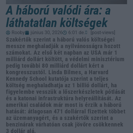
A háború valódi ára: a
láthatatlan költségek
Rooby
június 30, 2026
6:01 de.
[post-views]
Szakértők szerint a háború valós költségei
messze meghaladják a nyilvánosságra hozott
számokat. Az első két napban az USA már 1
milliárd dollárt költött, a védelmi minisztérium
pedig további 80 milliárd dollárt kért a
kongresszustól. Linda Bilmes, a Harvard
Kennedy School kutatója szerint a teljes
költség meghaladhatja az 1 billió dollárt, ha
figyelembe vesszük a lőszerkészletek pótlását
és a katonai infrastruktúra helyreállítását. Az
amerikai családok már most is érzik a háború
hatását: átlagosan 471 dollárral fizettek többet
az üzemanyagért, és a szakértők szerint a
benzinárak várhatóan csak jövőre csökkennek
3 dollár alá.