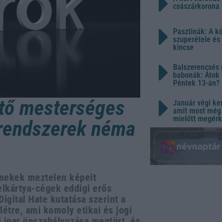
császárkorona 
Pasztinák: A k
szuperétele és
kincse
Balszerencsés 
babonák: Átok 
Péntek 13-án?
ető mesterséges
Január végi ker
amit most még 
mielőtt megérk
i rendszerek néma
rmekek meztelen képeit
telkártya-cégek eddigi erős
igital Hate kutatása szerint a
étre, ami komoly etikai és jogi
i ipar önszabályozása megtört, és