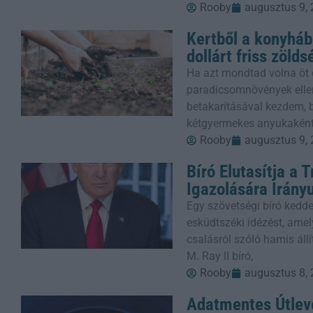
Rooby
augusztus 9,
Kertből a konyháb
dollárt friss zöld
Ha azt mondtad volna öt 
paradicsomnövények ellen
betakarításával kezdem,
kétgyermekes anyukaként
Rooby
augusztus 9,
Bíró Elutasítja a 
Igazolására Irány
Egy szövetségi bíró ked
esküdtszéki idézést, ame
csalásról szóló hamis áll
M. Ray II bíró,
Rooby
augusztus 8,
Adatmentes Útlevé