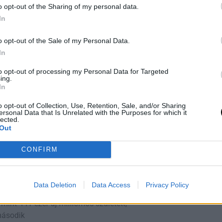
o opt-out of the Sharing of my personal data.
megállítani ezeket a visszaéléseket?
In
o opt-out of the Sale of my Personal Data.
In
to opt-out of processing my Personal Data for Targeted
867874/stripe-visa-mastercard-amex-
ing.
In
o opt-out of Collection, Use, Retention, Sale, and/or Sharing
található.
ersonal Data that Is Unrelated with the Purposes for which it
lected.
Out
CONFIRM
rképe: Hol Könnyű Pénzt
n?
Data Deletion
Data Access
Privacy Policy
lenni? Az Egyesült Államok vezeti a
 mint 441 ezer új milliomos született,
második