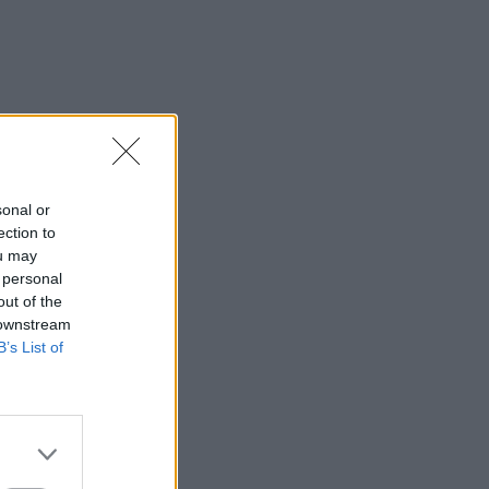
sonal or
ection to
ou may
 personal
out of the
 downstream
B’s List of