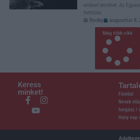
embert érinthet. Az Egye
fertőzés
Rooby
augusztus 8,
Még több cikk
Keress
Tarta
minket!
Főoldal
Nevek vil
horgász /
Hány nap 
Adatkezel