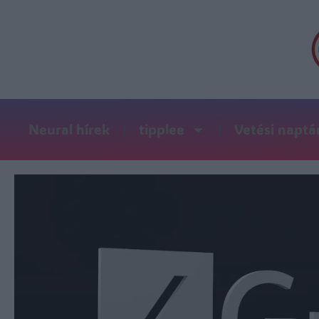
Neural hírek
tipplee
Vetési naptá