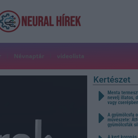
r
Névnaptár
videolista
Kertészet
Menta termeszt
nevelj illatos,
vagy cserépbe
A gyümölcsfa o
művészete: Átf
gyümölcsfák s
A kert koronás 