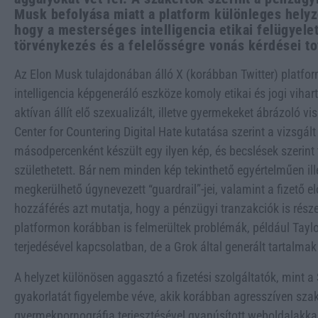
Musk befolyása miatt a platform különleges helyz
hogy a mesterséges intelligencia etikai felügyele
törvénykezés és a felelősségre vonás kérdései to
Az Elon Musk tulajdonában álló X (korábban Twitter) plat
intelligencia képgeneráló eszköze komoly etikai és jogi vihar
aktívan állít elő szexualizált, illetve gyermekeket ábrázoló v
Center for Countering Digital Hate kutatása szerint a vizsgá
másodpercenként készült egy ilyen kép, és becslések szerint
születhetett. Bár nem minden kép tekinthető egyértelműen il
megkerülhető úgynevezett “guardrail”-jei, valamint a fizető e
hozzáférés azt mutatja, hogy a pénzügyi tranzakciók is rész
platformon korábban is felmerültek problémák, például Tayl
terjedésével kapcsolatban, de a Grok által generált tartalmak
A helyzet különösen aggasztó a fizetési szolgáltatók, mint a 
gyakorlatát figyelembe véve, akik korábban agresszíven sza
gyermekpornográfia terjesztésével gyanúsított weboldalakk