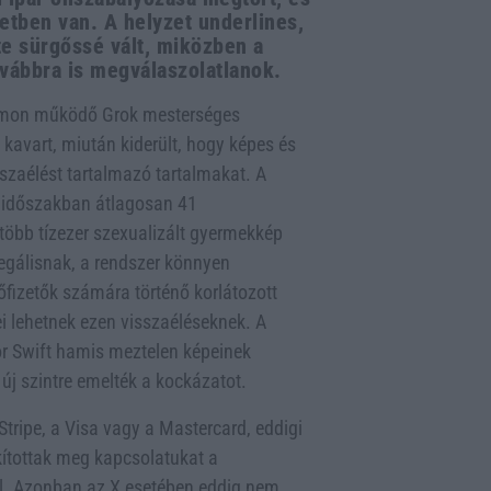
etben van. A helyzet underlines,
te sürgőssé vált, miközben a
vábbra is megválaszolatlanok.
formon működő Grok mesterséges
t kavart, miután kiderült, hogy képes és
isszaélést tartalmazó tartalmakat. A
lt időszakban átlagosan 41
 több tízezer szexualizált gyermekkép
legálisnak, a rendszer könnyen
lőfizetők számára történő korlátozott
ei lehetnek ezen visszaéléseknek. A
or Swift hamis meztelen képeinek
 új szintre emelték a kockázatot.
Stripe, a Visa vagy a Mastercard, eddigi
kítottak meg kapcsolatukat a
al. Azonban az X esetében eddig nem