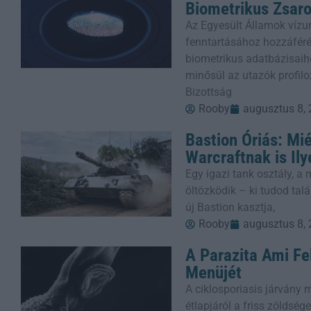
Biometrikus Zsaro
Az Egyesült Államok víz
fenntartásához hozzáféré
biometrikus adatbázisaih
minősül az utazók profilo
Bizottság
Rooby
augusztus 8,
Bastion Óriás: Mié
Warcraftnak is Il
Egy igazi tank osztály, a
öltözködik – ki tudod talá
új Bastion kasztja,
Rooby
augusztus 8,
A Parazita Ami Fe
Menüjét
A ciklosporiasis járvány m
étlapjáról a friss zöldsé