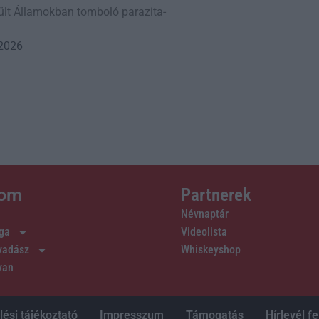
sült Államokban tomboló parazita-
 2026
lom
Partnerek
Névnaptár
ága
Videolista
 vadász
Whiskeyshop
van
ési tájékoztató
Impresszum
Támogatás
Hírlevél fe