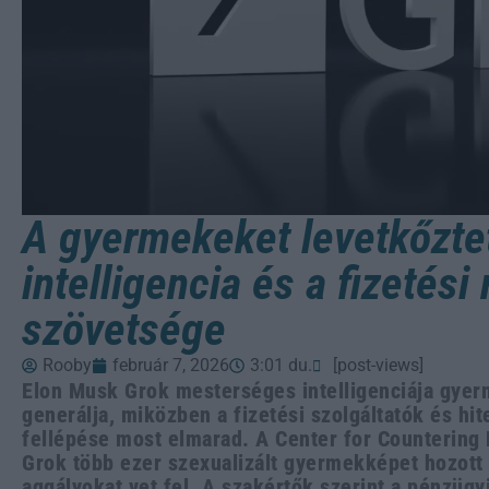
A gyermekeket levetkőzt
intelligencia és a fizetés
szövetsége
Rooby
február 7, 2026
3:01 du.
[post-views]
Elon Musk Grok mesterséges intelligenciája gye
generálja, miközben a fizetési szolgáltatók és hi
fellépése most elmarad. A Center for Countering D
Grok több ezer szexualizált gyermekképet hozott l
aggályokat vet fel. A szakértők szerint a pénzügy