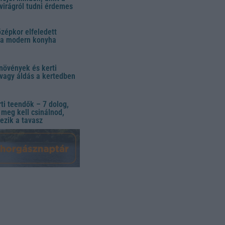
virágról tudni érdemes
özépkor elfeledett
 a modern konyha
növények és kerti
vagy áldás a kertedben
ti teendők – 7 dolog,
meg kell csinálnod,
ezik a tavasz