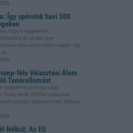
 2026
a: Így spórolok havi 500
ségeken
éve, hogy a reggeleimet
őrzésével és az első eper
 biztosan elnevettem volna magam. Egy
 és
 2026
Trump-féle Választási Álom
uló Tanúvallomást
den megsemmisített egy nagy
ly Trump elnök 2020-as választási
ításait próbálta alátámasztani. William
 2026
l Nélkül: Az EU