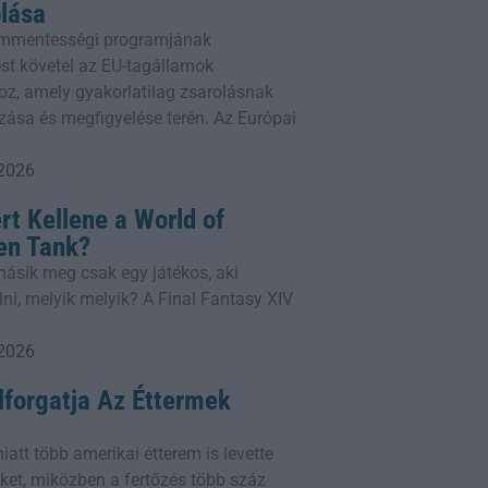
lása
ummentességi programjának
st követel az EU-tagállamok
oz, amely gyakorlatilag zsarolásnak
zása és megfigyelése terén. Az Európai
 2026
rt Kellene a World of
yen Tank?
 másik meg csak egy játékos, aki
lni, melyik melyik? A Final Fantasy XIV
 2026
lforgatja Az Éttermek
iatt több amerikai étterem is levette
geket, miközben a fertőzés több száz