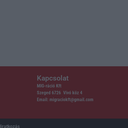
Kapcsolat
MIG-ráció Kft
Szeged 6726 Vívó köz 4
Email: migraciokft@gmail.com
liratkozás