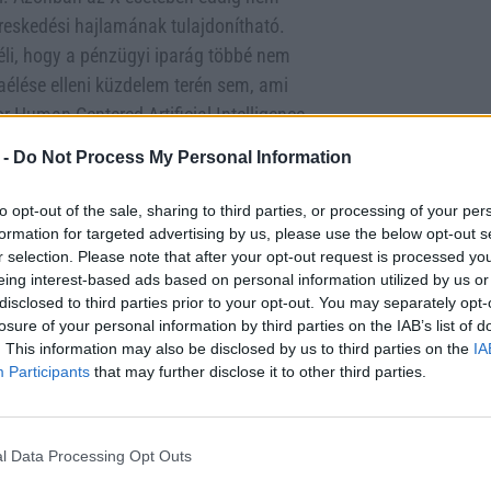
reskedési hajlamának tulajdonítható.
éli, hogy a pénzügyi iparág többé nem
élése elleni küzdelem terén sem, ami
r Human-Centered Artificial Intelligence
 világ leggazdagabb embereként,
 -
Do Not Process My Personal Information
tős nyomást gyakorolhat.
to opt-out of the sale, sharing to third parties, or processing of your per
erált képek jelentős része felnőtt nőket
formation for targeted advertising by us, please use the below opt-out s
el fele ilyen tartalmú. A botrány egy
r selection. Please note that after your opt-out request is processed y
tett képét követően robbant ki, ami után
eing interest-based ads based on personal information utilized by us or
disclosed to third parties prior to your opt-out. You may separately opt-
t. A jogi következmények már
losure of your personal information by third parties on the IAB’s list of
ja, perrel fenyegetőzik a platform
. This information may also be disclosed by us to third parties on the
IA
 elő. Ügyvédje, Carrie Goldberg szerint az
Participants
that may further disclose it to other third parties.
 tartalom terjesztéséért. A pénzmosás
moly kockázatot jelenthet, ha tudomásuk
efolyása és az X konzervatív
l Data Processing Opt Outs
abályozók fellépését. A kérdés az, hogy