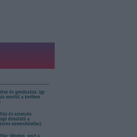
ése és gondozása: így
 dús mentát a kertben
n
ltás és szemzés
ogó útmutató a
ikeres nemesítéséhez
fője: Minden, amit a