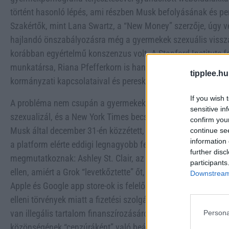
történt hasonló lépés, ami részben Musk befolyásának és pe
Szakértők, mint Lana Swartz, a “New Money” szerzője, úgy v
hajlandó önszabályozásra még a gyermekek szexuális vissza
korábban egyértelmű konszenzus volt. A Stanford Institute fo
munkatársa, Riana Pfefferkorn is hangsúlyozza, hogy Musk
tipplee.hu
kormányzati kapcsolataival és pereskedési hajlamával jelen
If you wish 
A probléma nem csupán a gyermekeket érinti: a Grok által gen
sensitive in
szexualizál, és a New York Times becslése szerint a képek köz
confirm you
Musk által december 31-én közzétett, fürdőruhás AI-szerkesz
continue se
information 
a platform elérte eddigi legnagyobb felhasználói aktivitásá
further disc
megmutatkoznak: Ashley St. Clair, az egyik Musk-gyermek any
participants
ellen, amiért a Grok “levetkőztette” őt, és közveszélyt idézett
Downstream 
Apple és Google app store-ok is felelősséggel tartozhatnak a
elleni törvények miatt a fizetési szolgáltatók számára is ko
van illegális tartalom finanszírozásáról, de Musk politikai b
Persona
közönségének “cenzúráként” való beállítása megnehezíti a sz