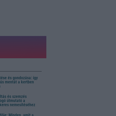
ése és gondozása: így
 dús mentát a kertben
n
ltás és szemzés
ogó útmutató a
ikeres nemesítéséhez
fője: Minden, amit a