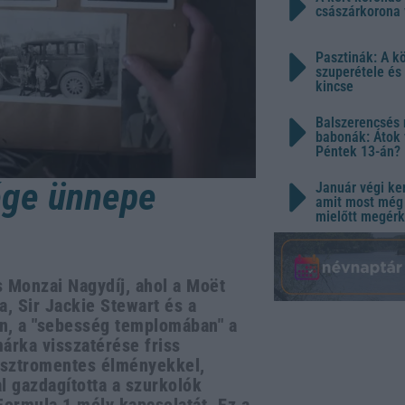
császárkorona 
Pasztinák: A k
szuperétele és
kincse
Balszerencsés 
babonák: Átok 
Péntek 13-án?
ége ünnepe
Január végi ker
amit most még 
mielőtt megérk
 Monzai Nagydíj, ahol a Moët
, Sir Jackie Stewart és a
n, a "sebesség templomában" a
árka visszatérése friss
gasztromentes élményekkel,
l gazdagította a szurkolók