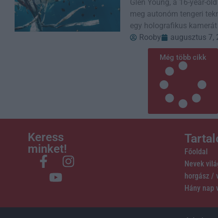
Glen Young, a 16-year-old
meg autonóm tengeri tekn
egy holografikus kamerát
Rooby
augusztus 7,
Még több cikk
Keress
Tarta
minket!
Főoldal
Nevek vil
horgász /
Hány nap 