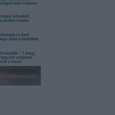
virágról tudni érdemes
özépkor elfeledett
 a modern konyha
növények és kerti
vagy áldás a kertedben
ti teendők – 7 dolog,
meg kell csinálnod,
ezik a tavasz