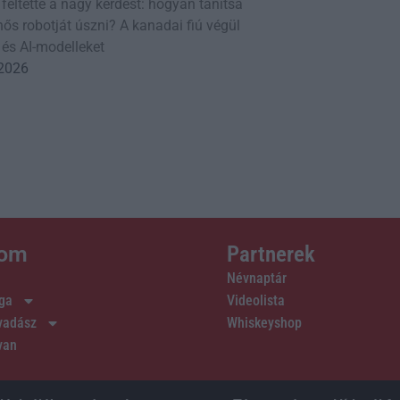
 feltette a nagy kérdést: hogyan tanítsa
ős robotját úszni? A kanadai fiú végül
 és AI-modelleket
 2026
lom
Partnerek
Névnaptár
ága
Videolista
 vadász
Whiskeyshop
van