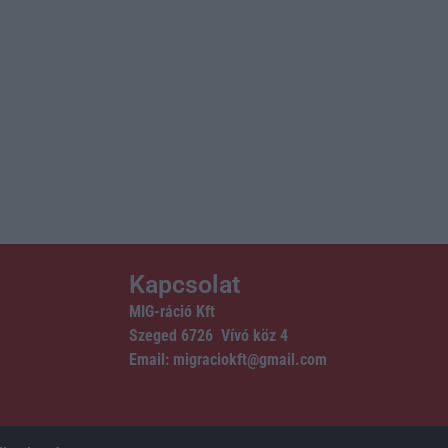
Kapcsolat
MIG-ráció Kft
Szeged 6726 Vívó köz 4
Email: migraciokft@gmail.com