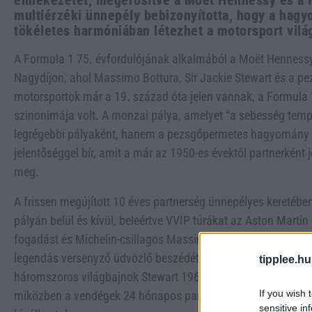
emlékezetét, megerősítve a Moët Hennessy és a F
multiérzéki ünnepély bebizonyította, hogy a ha
tökéletes harmóniában létezhet a motorsport vilá
A Formula 1 75. évfordulójának alkalmából a Moët Hennessy 
Nagydíjon, ahol Massimo Bottura, Sir Jackie Stewart és a p
motorsportok már a 19. század óta jelen vannak, a Formula 1
szinonimája volt. A monzai pálya, amelyet “a sebesség te
legrégebbi pályaként, hanem a pezsgőpermetes hagyomány s
jelentőséggel bír, amit a már az 1950-es évektől partnerként 
meg.
A frissen megújított 10 éves partnerség ünnepélyes keretébe
pályán belül és kívül, beleértve VVIP túrákat az Aston Martin
fogadást és Michelin-csillagos Massimo Bottura által készíte
legendás versenyző üdvözlő beszédét. A milánói Garage 21-
tipplee.hu
háromszoros világbajnok Stewart 1960-as évekbeli versenyau
If you wish 
miközben a vendégek 24 hónapos parmezánnal, 15 éves balzs
sensitive in