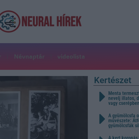
r
Névnaptár
videolista
Kertészet
Menta termeszt
nevelj illatos,
vagy cserépbe
A gyümölcsfa o
művészete: Átf
gyümölcsfák s
A kert koronás 