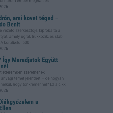
ahol három ember meghalt és
 2026
drón, ami követ téged –
do Benit
e vezető szerkesztője, kipróbálta a
yát, amely ugrál, trükközik, és stabil
 A körülbelül 600
 2026
 Így Maradjatok Együtt
knél
t étteremben szeretnének
 anyagi terhet jelenthet – de hogyan
nélkül, hogy tönkremennél? Ez a cikk
 2026
 Diákgyőzelem a
llen