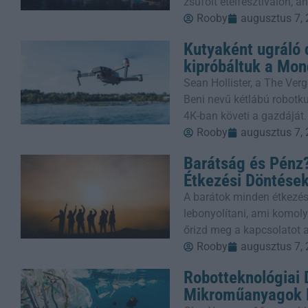
zsúfolt ételfesztiválon, 
Rooby
augusztus 7,
Kutyaként ugráló 
kipróbáltuk a Mon
Sean Hollister, a The Verg
Beni nevű kétlábú robotkut
4K-ban követi a gazdáját.
Rooby
augusztus 7,
Barátság és Pénz?
Étkezési Döntése
A barátok minden étkezés
lebonyolítani, ami komoly
őrizd meg a kapcsolatot a
Rooby
augusztus 7,
Robotteknológiai
Mikroműanyagok E