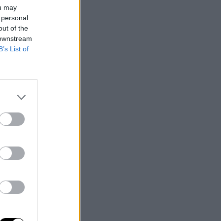
ou may
 personal
out of the
 downstream
B’s List of