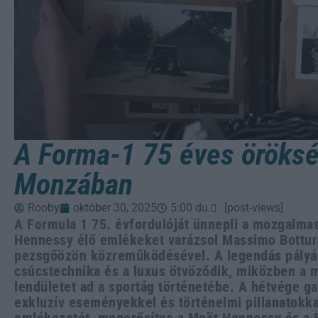
A Forma-1 75 éves öröks
Monzában
Rooby
október 30, 2025
5:00 du.
[post-views]
A Formula 1 75. évfordulóját ünnepli a mozgalmas
Hennessy élő emlékeket varázsol Massimo Bottura
pezsgőözön közreműködésével. A legendás pályá
csúcstechnika és a luxus ötvöződik, miközben a m
lendületet ad a sportág történetébe. A hétvége 
exkluzív eseményekkel és történelmi pillanatokka