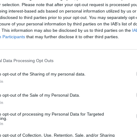
r selection. Please note that after your opt-out request is processed y
eing interest-based ads based on personal information utilized by us or
ítette fel, hanem bemutatta a Moët
disclosed to third parties prior to your opt-out. You may separately opt-
le Scherer, a Moët & Chandon elnök-
losure of your personal information by third parties on the IAB’s list of
rmula 1 nemcsak sport, hanem közös
. This information may also be disclosed by us to third parties on the
IA
Participants
that may further disclose it to other third parties.
g áll az első helyen. A múlt
a megújult partnerség felejthetetlen,
” tett látogatást.
l Data Processing Opt Outs
o opt-out of the Sharing of my personal data.
In
celebration-with-formula-1/
.
o opt-out of the Sale of my Personal Data.
In
lható.
to opt-out of processing my Personal Data for Targeted
ing.
In
o opt-out of Collection, Use, Retention, Sale, and/or Sharing