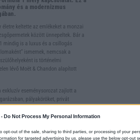
ormula 1 mély kapcsolatát. Ez a
gyomány és a modernizmus
gában.
életre keltette az emlékeket a monzai
ezsgőpermetek között ünnepeltek. Bár a
 mindig is a luxus és a csillogás
mplomaként” ismernek, nemcsak a
zülőhelyeként is történelmi
jelen lévő Moët & Chandon alapított
n exkluzív eseménysorozat zajlott a
 garázsban, pályaköröket, privát
tt vacsorát, valamint Sir Jackie Stewart
ben megrendezett bankettre a
 -
Do Not Process My Personal Information
tója és trófeák adtak hangulatot,
to opt-out of the sale, sharing to third parties, or processing of your per
amecettel és kreatív koktélokkal
formation for targeted advertising by us, please use the below opt-out s