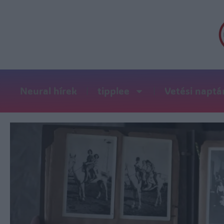
Neural hírek
tipplee
Vetési naptá