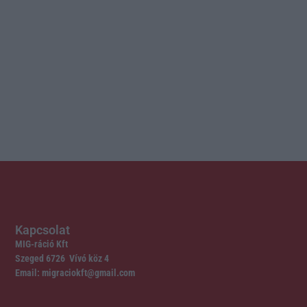
Kapcsolat
MIG-ráció Kft
Szeged 6726 Vívó köz 4
Email: migraciokft@gmail.com