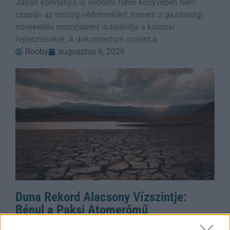
Japán kormánya új védelmi fehér könyvében nem
csupán az ország védelmeként, hanem a gazdasági
növekedés motorjaként is beállítja a katonai
fejlesztéseket. A dokumentum szerint a
Rooby
augusztus 6, 2026
Duna Rekord Alacsony Vízszintje:
Bénul a Paksi Atomerőmű
A Duna vízszintje rekordalacsony szintre süllyedt