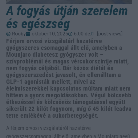
A fogyás útján szerelem
és egészség
Rooby
október 10, 2025
6:00 de.
[post-views]
Férjem orvosi vizsgálatárl hazatérve
gyógyszeres csomaggal állt elő, amelyben a
Mounjaro diabetesz gyógyszer volt –
szívproblémái és magas vércukorszintje miatt,
nem fogyás céljából. Bár közös diétát és
gyógyszerszedést javasolt, én ellenálltam a
GLP-1 agonisták mellett, mivel az
élelmiszerekkel kapcsolatos múltam miatt nem
hittem a gyors megoldásokban. Végül bölcsebb
étkezéssel és kölcsönös támogatással együtt
sikerült 22 kilót fogynom, míg ő 45 kilót leadva
tette emlékévé a cukorbetegségét.
A férjem orvosi vizsgálatáról hazatérve
gyógyszercsomaggal állt elő, amelyben a Mounjaro nevű