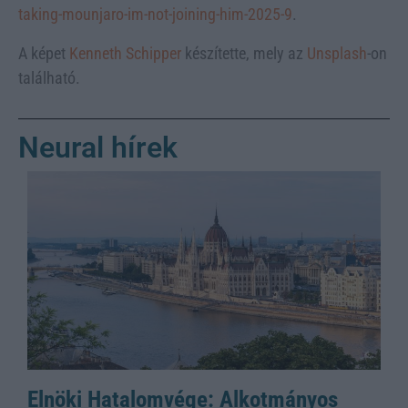
taking-mounjaro-im-not-joining-him-2025-9
.
A képet
Kenneth Schipper
készítette, mely az
Unsplash
-on
található.
Neural hírek
Elnöki Hatalomvége: Alkotmányos