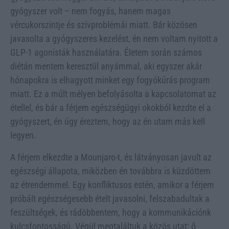
gyógyszer volt – nem fogyás, hanem magas
vércukorszintje és szívproblémái miatt. Bár közösen
javasolta a gyógyszeres kezelést, én nem voltam nyitott a
GLP-1 agonisták használatára. Életem során számos
diétán mentem keresztül anyámmal, aki egyszer akár
hónapokra is elhagyott minket egy fogyókúrás program
miatt. Ez a múlt mélyen befolyásolta a kapcsolatomat az
étellel, és bár a férjem egészségügyi okokból kezdte el a
gyógyszert, én úgy éreztem, hogy az én utam más kell
legyen.
A férjem elkezdte a Mounjaro-t, és látványosan javult az
egészségi állapota, miközben én továbbra is küzdöttem
az étrendemmel. Egy konfliktusos estén, amikor a férjem
próbált egészségesebb ételt javasolni, felszabadultak a
feszültségek, és rádöbbentem, hogy a kommunikációnk
kulcsfontosságú. Végül megtaláltuk a közös utat: ő