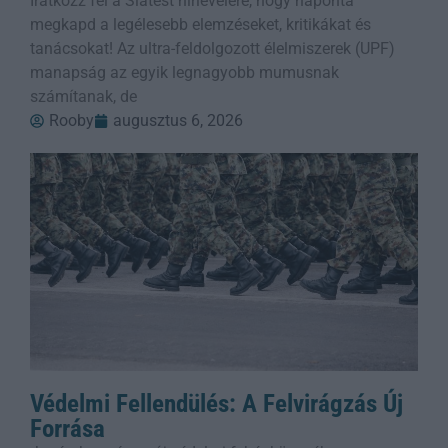
Iratkozz fel a Slatest hírlevelére, hogy naponta
megkapd a legélesebb elemzéseket, kritikákat és
tanácsokat! Az ultra-feldolgozott élelmiszerek (UPF)
manapság az egyik legnagyobb mumusnak
számítanak, de
Rooby
augusztus 6, 2026
Védelmi Fellendülés: A Felvirágzás Új
Forrása