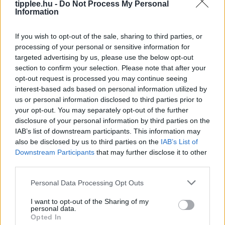
Európa szárazsága miatt, ami miatt Magyarország
tipplee.hu -
Do Not Process My Personal
Information
kénytelen volt leállítani egyetlen atomerőművét, a
Paksi Atomerőművet. A szovjet korszakból származó
If you wish to opt-out of the sale, sharing to third parties, or
reaktorok
processing of your personal or sensitive information for
Rooby
augusztus 5, 2026
targeted advertising by us, please use the below opt-out
section to confirm your selection. Please note that after your
opt-out request is processed you may continue seeing
interest-based ads based on personal information utilized by
us or personal information disclosed to third parties prior to
your opt-out. You may separately opt-out of the further
disclosure of your personal information by third parties on the
IAB’s list of downstream participants. This information may
also be disclosed by us to third parties on the
IAB’s List of
Downstream Participants
that may further disclose it to other
third parties.
Personal Data Processing Opt Outs
Aszály és hőség: bezárják a
I want to opt-out of the Sharing of my
pisztrángvizeket
personal data.
Opted In
LIVINGSTON, Mont. (AP) – A hőség miatt rekordmagas