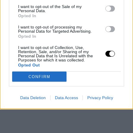
vízhőmérséklet veszélyezteti a pisztrángállományt,
I want to opt-out of the Sale of my
ezért az Egyesült Államok nyugati államaiban délutáni
Personal Data.
Opted In
horgászati tilalmakat vezettek be. A klímaváltozás
Rooby
augusztus 5, 2026
I want to opt-out of processing my
Personal Data for Targeted Advertising.
Opted In
Még több cikk
I want to opt-out of Collection, Use,
Retention, Sale, and/or Sharing of my
Personal Data that Is Unrelated with the
Purposes for which it was collected.
Opted Out
CONFIRM
Data Deletion
Data Access
Privacy Policy