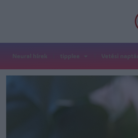
Neural hírek
tipplee
Vetési naptá