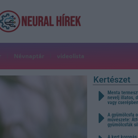
r
Névnaptár
videolista
Kertészet
Menta termeszt
nevelj illatos,
vagy cserépbe
A gyümölcsfa o
művészete: Átf
gyümölcsfák s
A kert koronás 