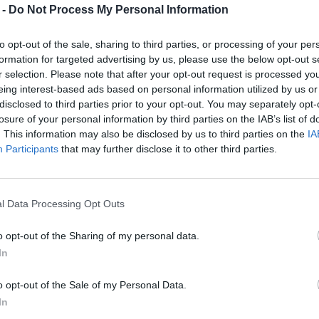
Apple Watch Sport Loop ismét elérhető a
 -
Do Not Process My Personal Information
jelent. Ez a kedvezmény ritka, hiszen
lenése óta.
to opt-out of the sale, sharing to third parties, or processing of your per
formation for targeted advertising by us, please use the below opt-out s
apható, ami ideális lehet az ünnepi
r selection. Please note that after your opt-out request is processed y
eing interest-based ads based on personal information utilized by us or
 Friday-i rekordárhoz közelít, különösen
disclosed to third parties prior to your opt-out. You may separately opt-
ozos, “kiváló” állapotú változata Best
losure of your personal information by third parties on the IAB’s list of
y év Apple garanciával rendelkezik.
. This information may also be disclosed by us to third parties on the
IA
 az Anker-töltők pedig akár 55%-os
Participants
that may further disclose it to other third parties.
 is 33%-kal olcsóbb, 39 dollárért. Ezek
ményes beszerzésére, de sietni érdem,
l Data Processing Opt Outs
o opt-out of the Sharing of my personal data.
In
o opt-out of the Sale of my Personal Data.
eries-11-ipad-mini-sport-loop/
.
In