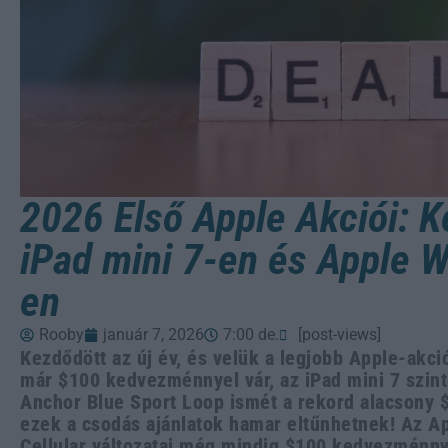
2026 Első Apple Akciói:
iPad mini 7-en és Apple W
en
Rooby
január 7, 2026
7:00 de.
[post-views]
Kezdődött az új év, és velük a legjobb Apple-akci
már $100 kedvezménnyel vár, az iPad mini 7 szint
Anchor Blue Sport Loop ismét a rekord alacsony 
ezek a csodás ajánlatok hamar eltűnhetnek! Az A
Cellular változatai még mindig $100 kedvezménnye