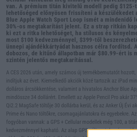
van. A prémium titán kivitelű modell pedig $125-t
lehetőséged előnyösen frissíteni a készülékedet 
Blue Apple Watch Sport Loop ismét a mindenidő le
30%-os megtakarítást jelent. Ez a strap ritkán k
ki ezt a ritka lehetőséget, ha stílusos és kényelm
most $100 kedvezménnyel, $399-től beszerezhető
ünnepi ajándékkártyádat hasznos célra fordítsd. A
dobozos, de kitűnő állapotban már $80.99-ért is 
szintén jelentős megtakarítással.
A CES 2026 után, amely számos új termékbemutatót hozott, 
indítjuk az évet. Kiemelkedő akciók közé tartozik az iPad mi
dolláros árcsökkentése, valamint a hivatalos Anchor Blue Ap
mindössze 34 dollárért. Emellett az Apple Pencil Pro akár 3
Qi2.2 MagSafe töltője 30 dollárba kerül, és az Anker Új Évi 
Prime és Nano töltőkre, csomagajánlatokra és egyebekre. Az
fogyóban vannak: a GPS + Cellular modellek még 100, a titán
kedvezménnyel kapható. Az alap GPS változatok már majdnem