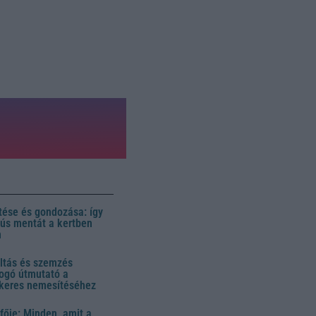
ése és gondozása: így
 dús mentát a kertben
n
ltás és szemzés
ogó útmutató a
ikeres nemesítéséhez
fője: Minden, amit a