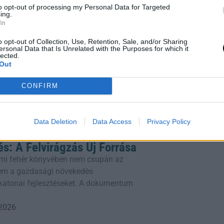
lható.
to opt-out of processing my Personal Data for Targeted
ing.
In
o opt-out of Collection, Use, Retention, Sale, and/or Sharing
ersonal Data that Is Unrelated with the Purposes for which it
lected.
elmiszerek Nagy Tévedése
Out
rlevelére, hogy naponta megkapd a
CONFIRM
itikákat és tanácsokat! Az ultra-
k (UPF) manapság az egyik legnagyobb
de
Data Deletion
Data Access
Privacy Policy
 2026
és: A Felvirágzás Új Forrása
mi fehér könyvében nem csupán az
em a gazdasági növekedés
a katonai fejlesztéseket. A dokumentum
 2026