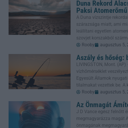
Duna Rekord Alacs
Paksi Atomerőmű
A Duna vízszintje rekorda
szárazsága miatt, ami mi
leállítani egyetlen atom
szovjet korszakból szárm
Rooby
augusztus 5,
Aszály és hőség: 
LIVINGSTON, Mont. (AP) 
vízhőmérséklet veszélyezt
Egyesült Államok nyugati
tilalmakat vezettek be. A
Rooby
augusztus 5,
Az Önmagát Ámító
J D Vance egész felnőtt él
megmagyarázza magát Am
önmagának megmagyaráz