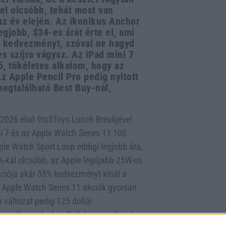
el olcsóbb, tehát most van
az év elején. Az ikonikus Anchor
gjobb, $34-es árát érte el, ami
ap kedvezményt, szóval ne hagyd
es szíjra vágysz. Az iPad mini 7
, tökéletes alkalom, hogy az
z Apple Pencil Pro pedig nyitott
megtalálható Best Buy-nál,
2026 első 9to5Toys Lunch Breakjével
ni 7 és az Apple Watch Series 11 100
ple Watch Sport Loop eddigi legjobb ára,
7%-kal olcsóbb, az Apple legújabb 25W-os
akciója akár 55% kedvezményt kínál a
 Apple Watch Series 11 akciók gyorsan
 változat pedig 125 dollár
 elfogytak, de a Cellular verziók még