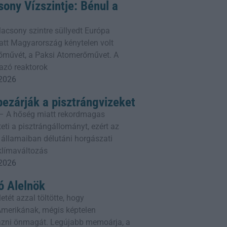
ony Vízszintje: Bénul a
lacsony szintre süllyedt Európa
att Magyarország kénytelen volt
erőművét, a Paksi Atomerőművet. A
azó reaktorok
 2026
bezárják a pisztrángvizeket
– A hőség miatt rekordmagas
eti a pisztrángállományt, ezért az
 államaiban délutáni horgászati
 klímaváltozás
 2026
 Alelnök
etét azzal töltötte, hogy
erikának, mégis képtelen
ni önmagát. Legújabb memoárja, a