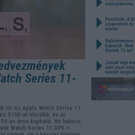
császárkorona 
Pasztinák: A k
szuperétele és
kincse
Balszerencsés 
babonák: Átok 
Péntek 13-án?
 Kedvezmények
Január végi ker
amit most még 
mielőtt megérk
atch Series 11-
ók is! Az Apple Watch Series 11
én $100-al olcsóbb, és az
$34-es áron kapható. Ne habozz,
pple Watch Series 11 GPS +
l várnak, de a készlet fogytán