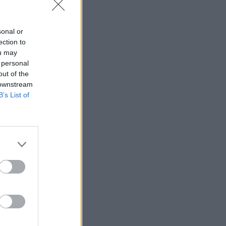
sonal or
ection to
ou may
 personal
out of the
 downstream
B’s List of