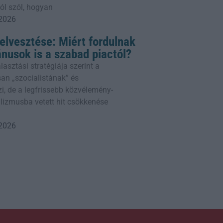
ól szól, hogyan
 2026
telvesztése: Miért fordulnak
ánusok is a szabad piactól?
sztási stratégiája szerint a
n „szocialistának” és
, de a legfrissebb közvélemény-
alizmusba vetett hit csökkenése
 2026