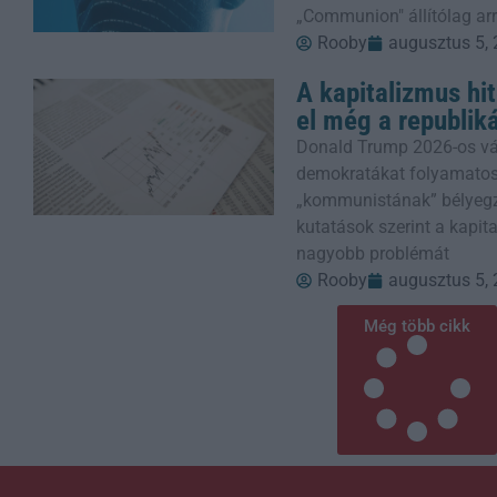
„Communion" állítólag arr
Rooby
augusztus 5,
A kapitalizmus hi
el még a republik
Donald Trump 2026-os vála
demokratákat folyamatosa
„kommunistának” bélyegzi
kutatások szerint a kapit
nagyobb problémát
Rooby
augusztus 5,
Még több cikk