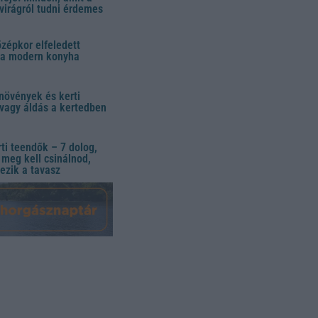
virágról tudni érdemes
özépkor elfeledett
 a modern konyha
növények és kerti
vagy áldás a kertedben
ti teendők – 7 dolog,
meg kell csinálnod,
ezik a tavasz