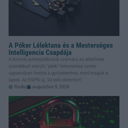
A Póker Lélektana és a Mesterséges
Intelligencia Csapdája
A komoly pókerjátékosok számára az ellenfelek
szándékait eláruló "jelek" felismerése szinte
ugyanolyan fontos a győzelemhez, mint maguk a
lapok. Az ESPN új, "AI tells detection"
Rooby
augusztus 9, 2026