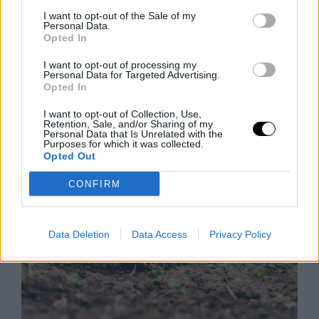
I want to opt-out of the Sale of my
Personal Data.
Opted In
I want to opt-out of processing my
Új Milliómosok Térképe: Hol Könnyű
Personal Data for Targeted Advertising.
Pénzt Szerezni 2025-ben?
Opted In
Ki szeretne új milliomos lenni? Az Egyesült Államok
I want to opt-out of Collection, Use,
vezeti a listát, ahol 2025-ben több mint 441 ezer új
Retention, Sale, and/or Sharing of my
Personal Data that Is Unrelated with the
milliomos született, ami messze megelőzi a második
Purposes for which it was collected.
Opted Out
Rooby
augusztus 9, 2026
CONFIRM
Data Deletion
Data Access
Privacy Policy