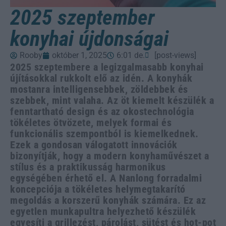
2025 szeptember
konyhai újdonságai
Rooby
október 1, 2025
6:01 de.
[post-views]
2025 szeptembere a legizgalmasabb konyhai
újításokkal rukkolt elő az idén. A konyhák
mostanra intelligensebbek, zöldebbek és
szebbek, mint valaha. Az öt kiemelt készülék a
fenntartható design és az okostechnológia
tökéletes ötvözete, melyek formai és
funkcionális szempontból is kiemelkednek.
Ezek a gondosan válogatott innovációk
bizonyítják, hogy a modern konyhaművészet a
stílus és a praktikusság harmonikus
egységében érhető el. A Nanlong forradalmi
koncepciója a tökéletes helymegtakarító
megoldás a korszerű konyhák számára. Ez az
egyetlen munkapultra helyezhető készülék
egyesíti a grillezést, párolást, sütést és hot-pot