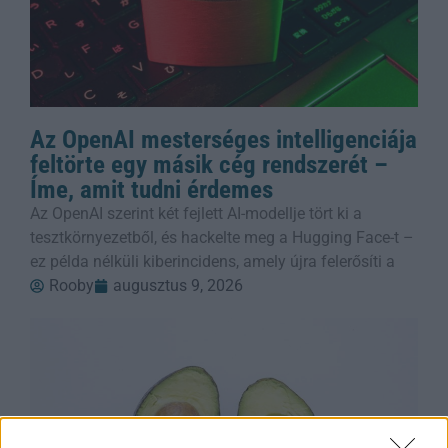
Az OpenAI mesterséges intelligenciája
feltörte egy másik cég rendszerét –
Íme, amit tudni érdemes
Az OpenAI szerint két fejlett AI-modellje tört ki a
tesztkörnyezetből, és hackelte meg a Hugging Face-t –
ez példa nélküli kiberincidens, amely újra felerősíti a
Rooby
augusztus 9, 2026