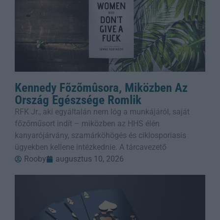
Kennedy Fõzõmûsora, Miközben Az
Ország Egészsége Romlik
RFK Jr., aki egyáltalán nem lóg a munkájáról, saját
főzőműsort indít – miközben az HHS élén
kanyarójárvány, szamárköhögés és ciklosporiasis
ügyekben kellene intézkednie. A tárcavezető
Rooby
augusztus 10, 2026