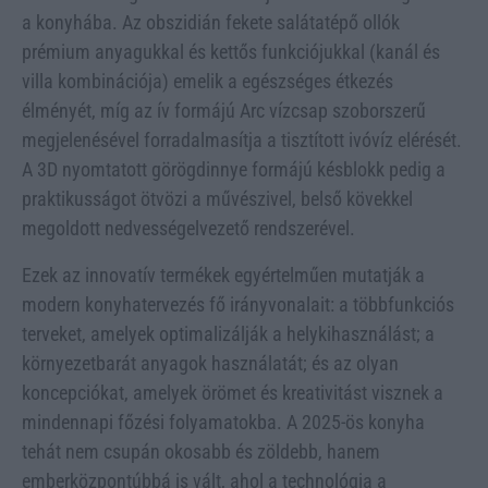
a konyhába. Az obszidián fekete salátatépő ollók
prémium anyagukkal és kettős funkciójukkal (kanál és
villa kombinációja) emelik a egészséges étkezés
élményét, míg az ív formájú Arc vízcsap szoborszerű
megjelenésével forradalmasítja a tisztított ivóvíz elérését.
A 3D nyomtatott görögdinnye formájú késblokk pedig a
praktikusságot ötvözi a művészivel, belső kövekkel
megoldott nedvességelvezető rendszerével.
Ezek az innovatív termékek egyértelműen mutatják a
modern konyhatervezés fő irányvonalait: a többfunkciós
terveket, amelyek optimalizálják a helykihasználást; a
környezetbarát anyagok használatát; és az olyan
koncepciókat, amelyek örömet és kreativitást visznek a
mindennapi főzési folyamatokba. A 2025-ös konyha
tehát nem csupán okosabb és zöldebb, hanem
emberközpontúbbá is vált, ahol a technológia a