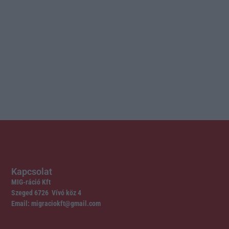
Kapcsolat
MIG-ráció Kft
Szeged 6726 Vívó köz 4
Email: migraciokft@gmail.com