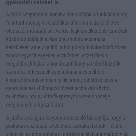
gyakorlati célokat is.
A 2025 szeptemberi konyhai innovációk a funkcionalitás,
fenntarthatóság és esztétikai kifinomultság tökéletes
ötvözetét mutatják be. Az idei legkiemelkedőbb termékek
között ott találjuk a Nanlong multifunkcionális
készülékét, amely grilltől a hot pot-ig öt különböző főzési
módot egyesít egyetlen eszközben, ezzel ideális
megoldást kínálva a korlátozott konyhai térrel küzdők
számára. A készülék zsenialitása a cserélhető
kiegészítőrendszerében rejlik, amely lehetővé teszi a
gyors átállást különböző főzési technikák között,
miközben intuitív érintőképernyős vezérlőpanelje
megkönnyíti a használatot.
A játékos designú tenyérbarát reszelő bizonyítja, hogy a
praktikus eszközök is lehetnek szórakoztatóak – élénk
színeivel és ergonomikus formájával életvidámságot visz