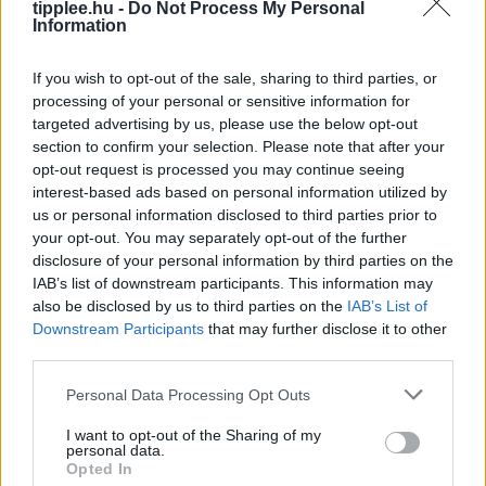
tipplee.hu -
Do Not Process My Personal
Information
If you wish to opt-out of the sale, sharing to third parties, or
processing of your personal or sensitive information for
Avokádóolaj-teszt: amit a drága
targeted advertising by us, please use the below opt-out
section to confirm your selection. Please note that after your
címkék mögött találtak
opt-out request is processed you may continue seeing
A vásárlók gyakran drága pénzért vesznek
interest-based ads based on personal information utilized by
avokádóolajos termékeket, de egy új kutatás szerint az
us or personal information disclosed to third parties prior to
esetek 89%-ában nem azt kapják, amiért fizetnek. A
your opt-out. You may separately opt-out of the further
Kaliforniai Egyetem szakértői
disclosure of your personal information by third parties on the
IAB’s list of downstream participants. This information may
Rooby
augusztus 9, 2026
also be disclosed by us to third parties on the
IAB’s List of
Downstream Participants
that may further disclose it to other
third parties.
Personal Data Processing Opt Outs
I want to opt-out of the Sharing of my
personal data.
Opted In