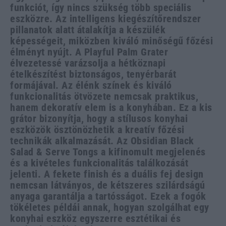
funkciót, így nincs szükség több speciális
eszközre. Az intelligens kiegészítőrendszer
pillanatok alatt átalakítja a készülék
képességeit, miközben kiváló minőségű főzési
élményt nyújt. A Playful Palm Grater
élvezetessé varázsolja a hétköznapi
ételkészítést biztonságos, tenyérbarát
formájával. Az élénk színek és kiváló
funkcionalitás ötvözete nemcsak praktikus,
hanem dekoratív elem is a konyhában. Ez a kis
grátor bizonyítja, hogy a stílusos konyhai
eszközök ösztönözhetik a kreatív főzési
technikák alkalmazását. Az Obsidian Black
Salad & Serve Tongs a kifinomult megjelenés
és a kivételes funkcionalitás találkozását
jelenti. A fekete finish és a duális fej design
nemcsan látványos, de kétszeres szilárdságú
anyaga garantálja a tartósságot. Ezek a fogók
tökéletes példái annak, hogyan szolgálhat egy
konyhai eszköz egyszerre esztétikai és