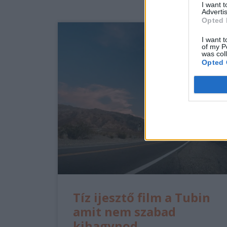
I want 
Advertis
Opted 
I want t
of my P
was col
Opted 
Tíz ijesztő film a Tubin
amit nem szabad
kihagynod