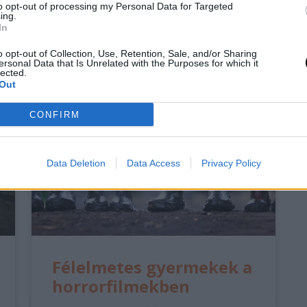
to opt-out of processing my Personal Data for Targeted
ing.
In
o opt-out of Collection, Use, Retention, Sale, and/or Sharing
ersonal Data that Is Unrelated with the Purposes for which it
lected.
Out
CONFIRM
Data Deletion
Data Access
Privacy Policy
Félelmetes gyermekek a
horrorfilmekben