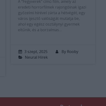
A "Fegyverek" című film, amely az
eredeti horrorfilmek rajongóinak igazi
győzelmi hírével zárta a hétvégét, egy
város ijesztő valóságát mutatja be,
ahol egy egész osztálynyi gyermek
eltűnik, és a borzalmas…
3 szept, 2025
By
Rooby
Neural Hírek