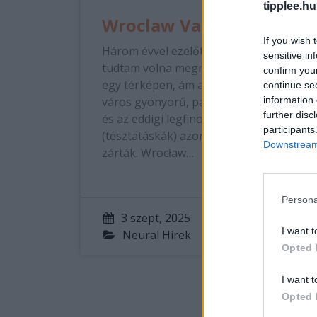
tipplee.hu
Wroclaw Varázsa
If you wish 
Három évvel ezelőtt még nem is
sensitive in
tudtam volna megmutatni Wrocławot
confirm you
egy térképen, ám a lengyelországi
continue se
város gyönyörű, pasztellszínű főtere
information 
further disc
és az eddigi legfinomabb pierogik
participants
(tésztatáskák) azonnal a szívembe
Downstream 
zárták. Wrocław…
Persona
3 szept, 2025
By
Rooby
I want t
Neural Hírek
Opted 
I want t
Opted 