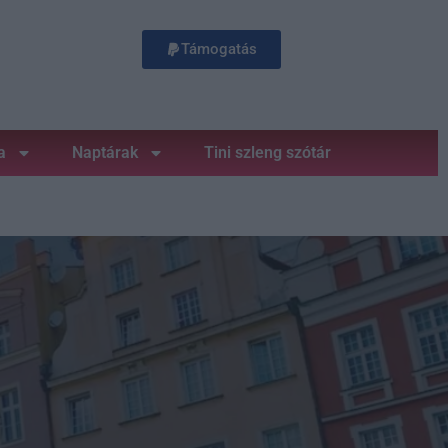
Támogatás
a
Naptárak
Tini szleng szótár