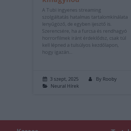
A Tubi ingyenes streaming
szolgáltatás hatalmas tartalomkínálata
lenyűgöző, de egyben ijesztő is.
Szerencsére, ha a furcsa és rendhagyó
horrorfilmek iránt érdeklődsz, csak túl
kell lépned a tulsúlyos kezdőlapon,
hogy igazán…
3 szept, 2025
By
Rooby
Neural Hírek