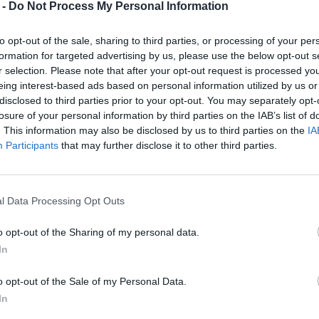
 -
Do Not Process My Personal Information
Börtönfalak mögött
született matematikai
to opt-out of the sale, sharing to third parties, or processing of your per
formation for targeted advertising by us, please use the below opt-out s
zsenik
r selection. Please note that after your opt-out request is processed y
eing interest-based ads based on personal information utilized by us or
A börtönökben és fogházakban élő
disclosed to third parties prior to your opt-out. You may separately opt-
emberek is hozzájárultak a matematika
losure of your personal information by third parties on the IAB’s list of
legnagyszerűbb ötleteihez. Az orosz
. This information may also be disclosed by us to third parties on the
IA
Mura Yakerson például három napos
Participants
that may further disclose it to other third parties.
fogva tartás alatt álmodozott arról,
hogy matematikusként dolgozik, és
később valóban…
l Data Processing Opt Outs
o opt-out of the Sharing of my personal data.
In
3 szept, 2025
By
Rooby
Neural Hírek
o opt-out of the Sale of my Personal Data.
In