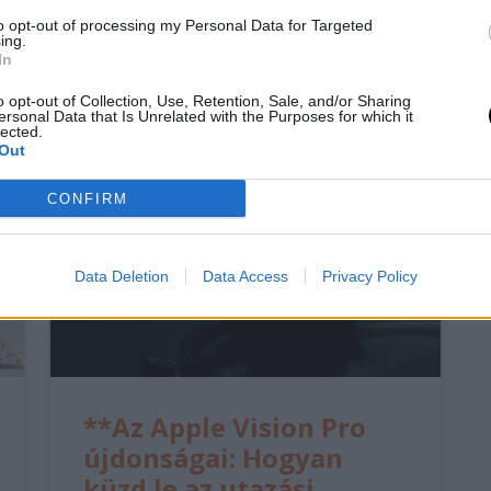
to opt-out of processing my Personal Data for Targeted
ing.
In
o opt-out of Collection, Use, Retention, Sale, and/or Sharing
ersonal Data that Is Unrelated with the Purposes for which it
lected.
Out
CONFIRM
Data Deletion
Data Access
Privacy Policy
**Az Apple Vision Pro
újdonságai: Hogyan
küzd le az utazási