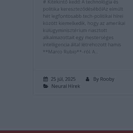
# Kitekintő kedd: A technológia és
politika kereszteződésébőlAz elmúlt
hét legfontosabb tech-politikai hírei
között kiemelkedik, hogy az amerikai
külügyminisztérium riasztott
alkalmazottait egy mesterséges
intelligencia által létrehozott hamis
**Marco Rubio**-ról. A…
25 júl, 2025
By
Rooby
Neural Hírek