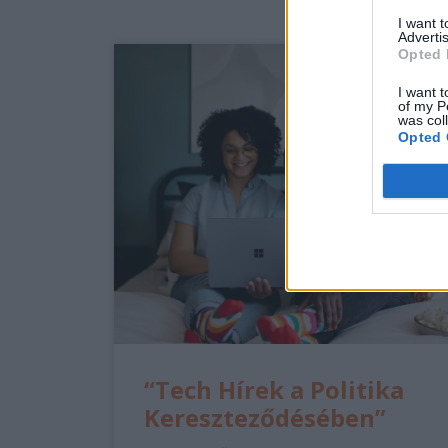
I want 
Advertis
Opted 
I want t
of my P
was col
Opted 
“Tech Hírek a Politika
Kereszteződésében”