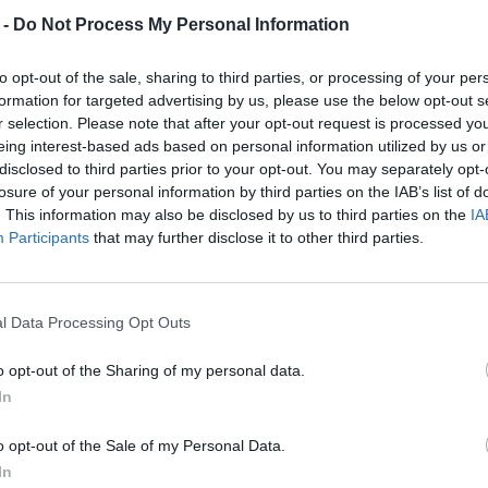
 -
Do Not Process My Personal Information
**Magyar férfi rejtélyes
halála Ukrajnában és
to opt-out of the sale, sharing to third parties, or processing of your per
Orbán újabb
formation for targeted advertising by us, please use the below opt-out s
kampánya**
r selection. Please note that after your opt-out request is processed y
eing interest-based ads based on personal information utilized by us or
### Magyarország és Ukrajna
disclosed to third parties prior to your opt-out. You may separately opt-
losure of your personal information by third parties on the IAB’s list of
kapcsolata újabb feszültségforrás: a
. This information may also be disclosed by us to third parties on the
IA
haláleset, amely politikai célokat
Participants
that may further disclose it to other third parties.
szolgálViktor Orbán magyar
miniszterelnök ismét heves
kampányba kezdett Ukrajna ellen,
l Data Processing Opt Outs
miután egy magyar származású
ukrajnai besorozott katona rejtélyes…
o opt-out of the Sharing of my personal data.
In
o opt-out of the Sale of my Personal Data.
25 júl, 2025
By
Rooby
In
Neural Hírek