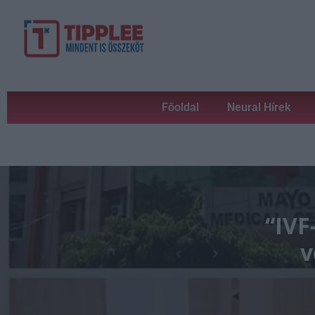
Főoldal
Neural Hírek
“IVF
v