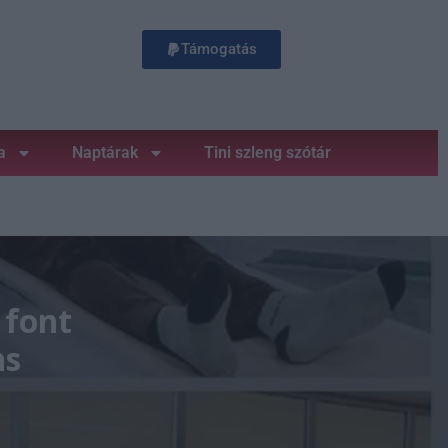
Támogatás
a
Naptárak
Tini szleng szótár
 font
ns