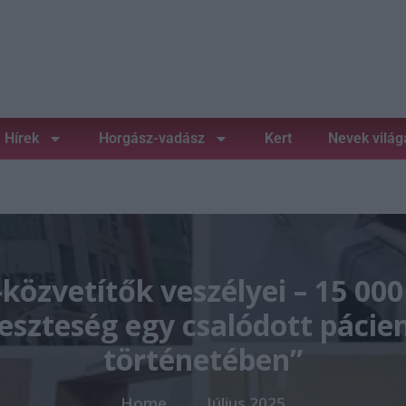
Hírek
Horgász-vadász
Kert
Nevek világ
-közvetítők veszélyei – 15 000
eszteség egy csalódott pácie
történetében”
Home
Július 2025
→