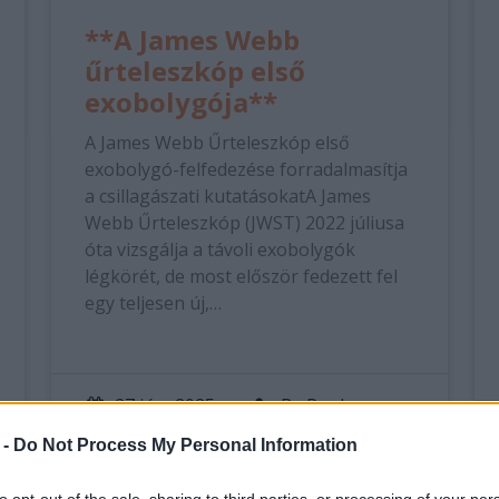
**A James Webb
űrteleszkóp első
exobolygója**
A James Webb Űrteleszkóp első
exobolygó-felfedezése forradalmasítja
a csillagászati kutatásokatA James
Webb Űrteleszkóp (JWST) 2022 júliusa
óta vizsgálja a távoli exobolygók
légkörét, de most először fedezett fel
egy teljesen új,…
27 jún, 2025
By
Rooby
Neural Hírek
 -
Do Not Process My Personal Information