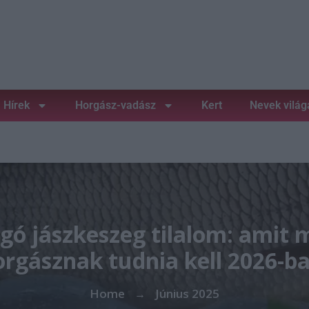
Hírek
Horgász-vadász
Kert
Nevek világ
gó jászkeszeg tilalom: amit 
orgásznak tudnia kell 2026-ba
Home
Június 2025
→