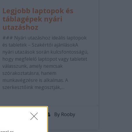
Legjobb laptopok és
táblagépek nyári
utazáshoz
### Nyári utazáshoz ideális laptopok
és tabletek – Szakértői ajánlásokA
nyári utazások során kulcsfontosságú,
hogy megfelelő laptopot vagy tabletet
válasszunk, amely nemcsak
szórakoztatásra, hanem
munkavégzésre is alkalmas. A
szerkesztőink megosztják,…
27 jún, 2025
By
Rooby
Neural Hírek