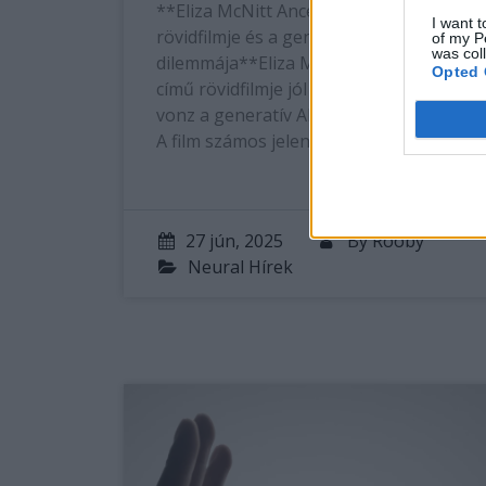
**Eliza McNitt Ancestra című
I want t
rövidfilmje és a generatív AI
of my P
was col
dilemmája**Eliza McNitt új, *Ancestra*
Opted 
című rövidfilmje jól illusztrálja, miért
vonz a generatív AI a filmipar számára.
A film számos jelenetét Google…
27 jún, 2025
By
Rooby
Neural Hírek