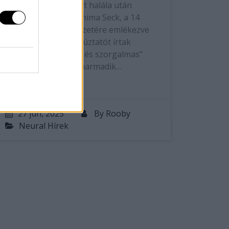
### 14 éves fiú szúrt halála után
gyászol a családIbrahima Seck, a 14
éves fiú szörnyű végzetére emlékezve
szülei megható búcsúztatót írtak
„vicces, gondoskodó és szorgalmas”
fiukról, miközben a harmadik…
27 jún, 2025
By
Rooby
Neural Hírek