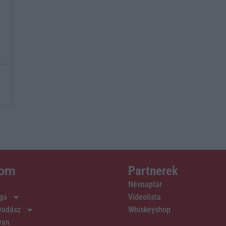
lom
Partnerek
Névnaptár
ága
Videolista
 vadász
Whiskeyshop
van