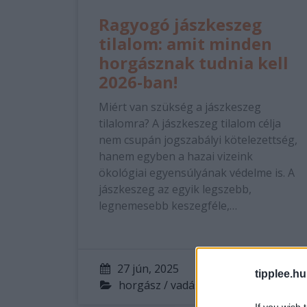
Ragyogó jászkeszeg
tilalom: amit minden
horgásznak tudnia kell
2026-ban!
Miért van szükség a jászkeszeg
tilalomra? A jászkeszeg tilalom célja
nem csupán jogszabályi kötelezettség,
hanem egyben a hazai vizeink
ökológiai egyensúlyának védelme is. A
jászkeszeg az egyik legszebb,
legnemesebb keszegféle,…
27 jún, 2025
By
dubeel
tipplee.hu
horgász / vadász