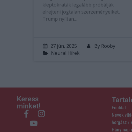
kleptokraták legalább próbálják
elrejteni jogtalan szerzeményeiket,
Trump nyíltan…
27 jún, 2025
By
Rooby
Neural Hírek
Keress
Tarta
minket!
Főoldal
Nevek vil
horgász /
Hány nap 