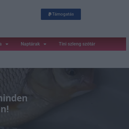
Támogatás
a
Naptárak
Tini szleng szótár
minden
n!