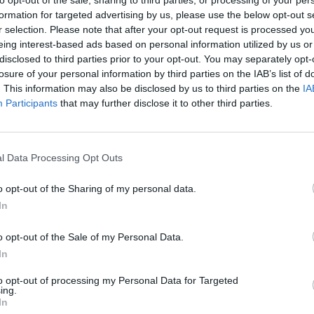
to opt-out of the sale, sharing to third parties, or processing of your per
formation for targeted advertising by us, please use the below opt-out s
r selection. Please note that after your opt-out request is processed y
eing interest-based ads based on personal information utilized by us or
disclosed to third parties prior to your opt-out. You may separately opt-
losure of your personal information by third parties on the IAB’s list of
. This information may also be disclosed by us to third parties on the
IA
Participants
that may further disclose it to other third parties.
l Data Processing Opt Outs
o opt-out of the Sharing of my personal data.
In
o opt-out of the Sale of my Personal Data.
Kényelem parton – így
In
állítsd össze a tökéletes
to opt-out of processing my Personal Data for Targeted
bojlis táborod egy
ing.
In