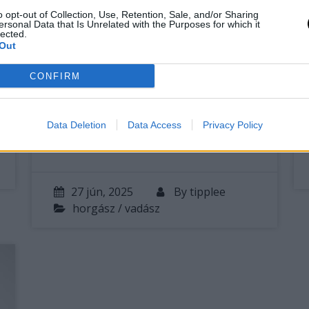
felfújható matrac
o opt-out of Collection, Use, Retention, Sale, and/or Sharing
segítségével
ersonal Data that Is Unrelated with the Purposes for which it
lected.
Ebben a cikkben bemutatjuk, hogyan
Out
néz ki egy ideális bivak felszerelés, és
CONFIRM
hogy a felfújható matrac miért vált a
hosszú horgásztúrák egyik
legértékesebb darabjává. A bojlis
Data Deletion
Data Access
Privacy Policy
horgászat sajátosságai – több…
27 jún, 2025
By
tipplee
horgász / vadász