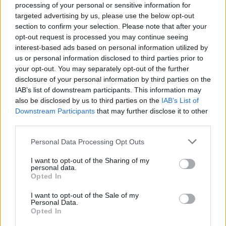
processing of your personal or sensitive information for
targeted advertising by us, please use the below opt-out
section to confirm your selection. Please note that after your
opt-out request is processed you may continue seeing
interest-based ads based on personal information utilized by
us or personal information disclosed to third parties prior to
your opt-out. You may separately opt-out of the further
disclosure of your personal information by third parties on the
IAB’s list of downstream participants. This information may
also be disclosed by us to third parties on the
IAB’s List of
Downstream Participants
that may further disclose it to other
third parties.
Lenyűgöző fogások: Óriás
Personal Data Processing Opt Outs
harcsákat emeltek ki Csepelen
néhány nap különbséggel!
I want to opt-out of the Sharing of my
personal data.
Opted In
Fotó forrása: Facebook Különleges hírek érkeztek a
Ráckevei Dunaági Horgász Szövetségtől, amely egy
I want to opt-out of the Sale of my
Personal Data.
igazán figyelemreméltó fogásról számolt be
Opted In
közösségi oldalán. Október 27-én Drapos István