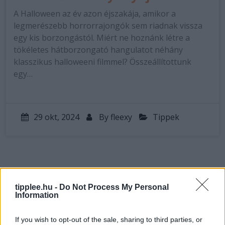
A Halloween az év azon éjszakája, amikor a
legmerészebb horrorrajongók sem riadnak vissza
egy kis borzongástól. Miért ne hoznánk létre a
tökéletes hátborzongató hangulatot néhány
klasszikus halloweeni filmmel? Összeállítottunk
egy…
29 okt, 2024
By
fleexy
Tippek
tipplee.hu -
Do Not Process My Personal
Information
If you wish to opt-out of the sale, sharing to third parties, or