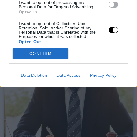
horgásztársuk egy óriási méretű harcsát akasztott…
I want to opt-out of processing my
Personal Data for Targeted Advertising.
Opted In
I want to opt-out of Collection, Use,
Retention, Sale, and/or Sharing of my
29 okt, 2024
By
fleexy
Personal Data that Is Unrelated with the
Purposes for which it was collected.
horgász / vadász
Opted Out
CONFIRM
Data Deletion
Data Access
Privacy Policy