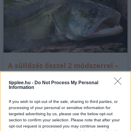
A süllőzés ősszel 2 módszerrel –
közeleg a süllőzés ideje
tipplee.hu -
Do Not Process My Personal
Miért ideális a süllőzés ősszel? Az őszi hónapok,
Information
különösen szeptembertől novemberig, a süllők
számára az aktív táplálkozási időszakot jelentik.
If you wish to opt-out of the sale, sharing to third parties, or
Ahogy a víz hőmérséklete csökken, a halak
processing of your personal or sensitive information for
anyagcseréje lelassul, és igyekeznek…
targeted advertising by us, please use the below opt-out
section to confirm your selection. Please note that after your
opt-out request is processed you may continue seeing