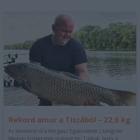
Rekord amur a Tiszából – 22,6 kg
Az eseményről a Horgász Egyesületek Csongrád
Megyei Szövetsége számolt be. Tudjuk, hogy a