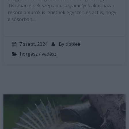
Tiszában élnek szép amurok, amelyek akár hazai
rekord amurok is lehetnek egyszer, és azt is, hogy
elsősorban…
7 szept, 2024
By
tipplee
horgász / vadász