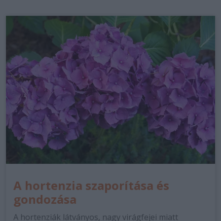
A hortenzia szaporítása és
gondozása
A hortenziák látványos, nagy virágfejei miatt