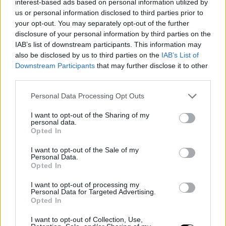
interest-based ads based on personal information utilized by
7 szept, 2024
By
tipplee
us or personal information disclosed to third parties prior to
your opt-out. You may separately opt-out of the further
horgász / vadász
disclosure of your personal information by third parties on the
IAB’s list of downstream participants. This information may
also be disclosed by us to third parties on the
IAB’s List of
Downstream Participants
that may further disclose it to other
third parties.
Personal Data Processing Opt Outs
I want to opt-out of the Sharing of my
personal data.
Opted In
I want to opt-out of the Sale of my
Personal Data.
Opted In
I want to opt-out of processing my
Personal Data for Targeted Advertising.
Opted In
I want to opt-out of Collection, Use,