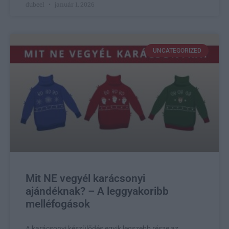
dubeel
január 1, 2026
UNCATEGORIZED
Mit NE vegyél karácsonyi
ajándéknak? – A leggyakoribb
melléfogások
A karácsonyi készülődés egyik legszebb része az