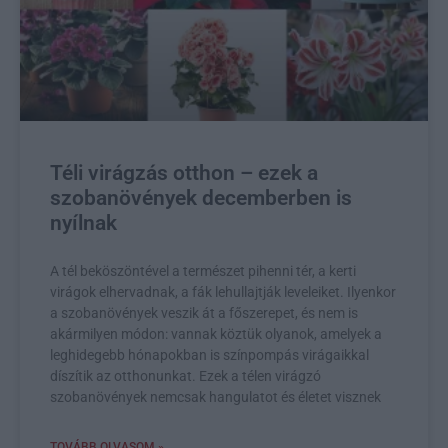
Téli virágzás otthon – ezek a
szobanövények decemberben is
nyílnak
A tél beköszöntével a természet pihenni tér, a kerti
virágok elhervadnak, a fák lehullajtják leveleiket. Ilyenkor
a szobanövények veszik át a főszerepet, és nem is
akármilyen módon: vannak köztük olyanok, amelyek a
leghidegebb hónapokban is színpompás virágaikkal
díszítik az otthonunkat. Ezek a télen virágzó
szobanövények nemcsak hangulatot és életet visznek
TOVÁBB OLVASOM »