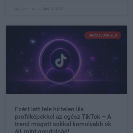
tipplee
november 18, 2025
UNCATEGORIZED
Ezért lett tele hirtelen lila
profilképekkel az egész TikTok – A
trend mögött sokkal komolyabb ok
áll, mint gondolnád!