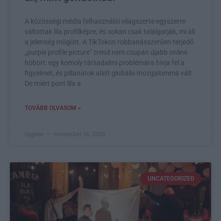
A közösségi média felhasználói világszerte egyszerre
váltottak lila profilképre, és sokan csak találgatják, mi áll
a jelenség mögött. A TikTokon robbanásszerűen terjedő
„purple profile picture” trend nem csupán újabb online
hóbort: egy komoly társadalmi problémára hívja fel a
figyelmet, és pillanatok alatt globális mozgalommá vált.
De miért pont lila a
TOVÁBB OLVASOM »
tipplee
november 16, 2025
UNCATEGORIZED