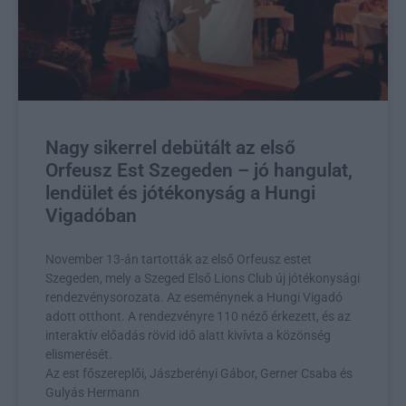
Nagy sikerrel debütált az első
Orfeusz Est Szegeden – jó hangulat,
lendület és jótékonyság a Hungi
Vigadóban
November 13-án tartották az első Orfeusz estet
Szegeden, mely a Szeged Első Lions Club új jótékonysági
rendezvénysorozata. Az eseménynek a Hungi Vigadó
adott otthont. A rendezvényre 110 néző érkezett, és az
interaktív előadás rövid idő alatt kivívta a közönség
elismerését.
Az est főszereplői, Jászberényi Gábor, Gerner Csaba és
Gulyás Hermann