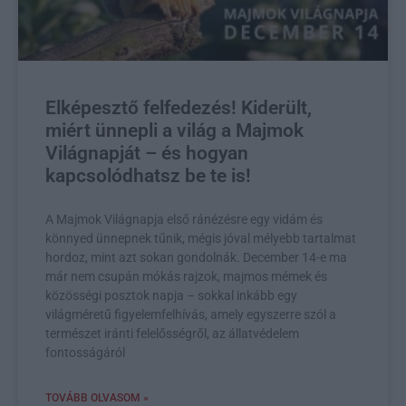
Elképesztő felfedezés! Kiderült,
miért ünnepli a világ a Majmok
Világnapját – és hogyan
kapcsolódhatsz be te is!
A Majmok Világnapja első ránézésre egy vidám és
könnyed ünnepnek tűnik, mégis jóval mélyebb tartalmat
hordoz, mint azt sokan gondolnák. December 14-e ma
már nem csupán mókás rajzok, majmos mémek és
közösségi posztok napja – sokkal inkább egy
világméretű figyelemfelhívás, amely egyszerre szól a
természet iránti felelősségről, az állatvédelem
fontosságáról
TOVÁBB OLVASOM »