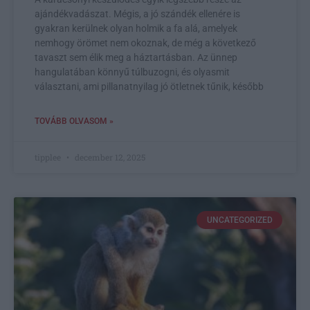
ajándékvadászat. Mégis, a jó szándék ellenére is
gyakran kerülnek olyan holmik a fa alá, amelyek
nemhogy örömet nem okoznak, de még a következő
tavaszt sem élik meg a háztartásban. Az ünnep
hangulatában könnyű túlbuzogni, és olyasmit
választani, ami pillanatnyilag jó ötletnek tűnik, később
TOVÁBB OLVASOM »
tipplee
december 12, 2025
UNCATEGORIZED