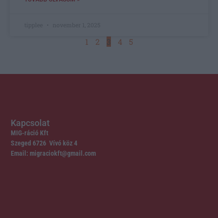
tipplee
november 1, 2025
1
2
3
4
5
Kapcsolat
MIG-ráció Kft
Szeged 6726 Vívó köz 4
Email: migraciokft@gmail.com