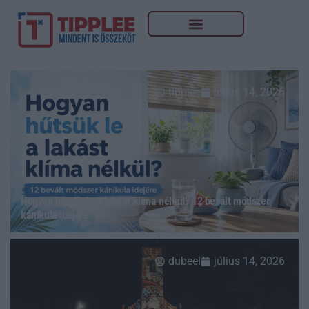
tipplee
július 14, 2026
Hogyan hűtsük le a lakást klíma nélkül? 12 bevált módszer
kánikula idejére
dubeel
július 14, 2026