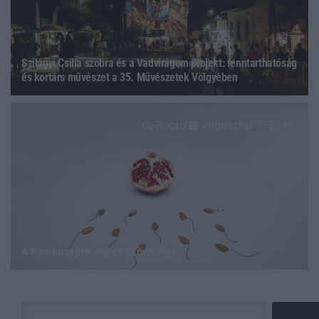
Szilágyi Csilla szobra és a Vadvirágom projekt: fenntarthatóság
és kortárs művészet a 35. Művészetek Völgyében
Rooby
augusztus 7, 2026
A Hímivarsejtek Rejtett Szövetsége