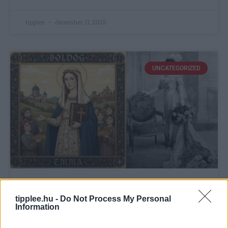
tipplee
december 11, 2025
UNCATEGORIZED
Emma névnap – Jelentése, eredete,
tipplee.hu -
Do Not Process My Personal
szentek, névnapdátumok
Information