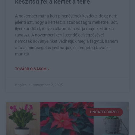
készítsd fel a kertet a télre
A november már a kert pihenésének kezdete, de ez nem
jelenti azt, hogy a kertész is szabadságra mehetne. Sőt,
ilyenkor dől el, milyen állapotban várja majd kertünk a
tavaszt. A novemberi kerti teendők elvégzésével
nemcsak növényeinket védhetjük meg a fagytól, hanem
a talaj minőségét is javíthatjuk, és rengeteg tavaszi
munkát
TOVÁBB OLVASOM »
tipplee
november 2, 2025
UNCATEGORIZED