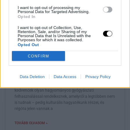
I want to opt-out of processing my
Personal Data for Targeted Advertising.
Opted In
I want to opt-out of Collection, Use,
Retention, Sale, and/or Sharing of my
Personal Data that Is Unrelated with the
5 ismert szobanövény, amelyről nem
Purposes for which it was collected.
is gondolnád, hogy gyógynövényként
Opted Out
is megállja a helyét
CONFIRM
A legtöbb szobanövényt azért tartjuk, mert szépek,
könnyen gondozhatók és feldobják a lakást. De léteznek
Data Deletion
Data Access
Privacy Policy
olyan dísznövények, amelyek sokkal többet tudnak
annál, mint amit elsőre gondolnánk. Egyes házi
kedvencek olyan hagyományos gyógyászati
felhasználással rendelkeznek, amelyről a legtöbben nem
is tudnak – pedig kulturális hagyatékunk részei, és
régóta jelen vannak a
TOVÁBB OLVASOM »