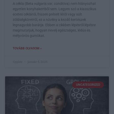
A cékla (Beta vulgaris var. conditiva) nem hiányozhat
egyetlen konyhakertből sem. Legyen szó a klasszikus
ecetes cékláról, frissen préselt léről vagy sült
zöldségköretről, ez a növény a kezdő kertészek
legnagyobb barátja. Ebben a cikkben lépésről lépésre
megmutatjuk, hogyan nevelj egészséges, lédús és
mélyvörös gumókat.
TOVÁBB OLVASOM »
tipplee
január 5, 2026
UNCATEGORIZED